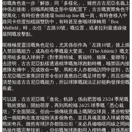
佢嘅角色進一步「解放」同「多樣化」。雖然古古尼亞名義上
仲係左後衛，但喺馬蛇嘅盒形中場配置下，古古嘅實際角色千
變萬化：有時佢會係後場 build-up line 嘅一員，有時會移入中
路同卡些度拍檔踢雙防中，有時甚至會喺球隊轉用「Box
Midfield」時，出任「左路10號」嘅位置，或者拉到最邊線做
最闊嘅攻擊點。
呢種極度靈活嘅角色定位，尤其係佢作為「左路10號」後上插
入禁區嘅能力，成為佢今季嘅最大驚喜。《The Athletic》嘅文
章用咗多個入球例子（對李斯特城、賓福特、狼隊、曼聯等）
去證明，古古尼亞點樣透過精準嘅無球跑動時機，喺禁區內接
應隊友傳中，完成致命一擊。馬蛇本人亦都喺訪問中提到，古
古尼亞嘅巴塞青訓背景令佢好適應自己嘅足球哲學，而且佢哋
清楚知道古古尼亞嘅能力，所以球隊嘅踢法正好能夠發揮佢嘅
長處。
可以講，古古尼亞嘅「進化」軌跡，係由肥普喺 23/24 季尾嘅
「戰術實驗」開始萌芽，再到馬蛇喺 24/25 球季嘅「悉心栽
培」下全面開花。佢由一個傳統意義上嘅閘位球員，逐步蛻變
成一個能夠在進攻端扮演多個角色、並且具備直接入球威脅嘅
戰術奇兵。雖然有球評亦都指出佢「未必具備喺唔同線之間純
熟操作嘅完整技術」，但佢嘅無球跑動同入楔時機，就係馬蛇