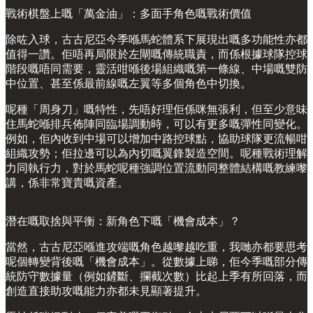
戰術棋盤上嘅「萬金油」：多面手角色嘅戰術價值
除咗入球，古古尼亞今季喺馬蛇體系下展現出嘅多功能性亦都
值得一讚。佢唔再局限於左閘嘅傳統職責，而係根據球隊控球
階段嘅唔同需要，靈活咁喺後場組織嘅第一條線、中場嘅雙防
中位置、甚至係最前線嘅左翼等多個角色中切換。
呢種「周身刀」嘅特性，先唔好理佢係咪無張利，但至少意味
住馬蛇喺排兵佈陣同臨場調動時，可以有更多嘅彈性同變化。
例如，佢內收到中場可以增加中路控球點，協助球隊更流暢咁
組織攻勢；佢拉邊可以為內切嘅翼鋒製造空間。呢種戰術理解
力同執行力，對於馬蛇呢種強調位置流動同整體結構嘅教練嚟
講，係非常寶貴嘅資產。
潛在嘅取捨與平衡：新角色下嘅「機會成本」？
當然，古古尼亞喺進攻端嘅角色越嚟越吃重，我哋亦都要思考
呢個轉變背後嘅「機會成本」。從數據上睇，佢今季嘅部分傳
統防守數據量（例如鏟斷、攔截次數）比起上季有所回落，而
創造直接助攻嘅能力亦都未見顯著提升。