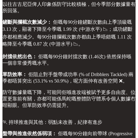
以往古古尼亞俾人印象係防守比較積極，但今季部分數據量有
所回落。
鏟斷與攔截次數減少：
佢嘅每90分鐘鏟斷次數由上季頂級嘅
3.13 次，顯著下降至今季嘅 1.99 次 (中游水平) 📉；成功鏟斷
亦都相應減少。每90分鐘攔截次數亦都由上季唔錯嘅 1.11 次
略降至今季嘅 0.87 次 (中游水平) 📉。
封擋依然出色：
佢嘅每90分鐘封擋次數 (1.46次) 依然保持喺
一個非常優秀嘅水平。
單防效率：
佢阻止對手盤帶成功率 (% of Dribblers Tackled) 兩
季都唔算突出 (53.1% vs 50.9%)，呢方面仲有改善空間 ❌。
防守數據量嘅下降，可能同佢喺進攻端被賦予更多自由度、位
置更靠前有關，亦都可能係馬蛇嘅整體防守體系令個人數據冇
咁顯眼。但單防效率仍需提升。
🏃 持球推進與其他：弱點未改善，紀律有進步
盤帶與推進依然係弱項：
佢嘅每90分鐘向前帶球 (Progressive