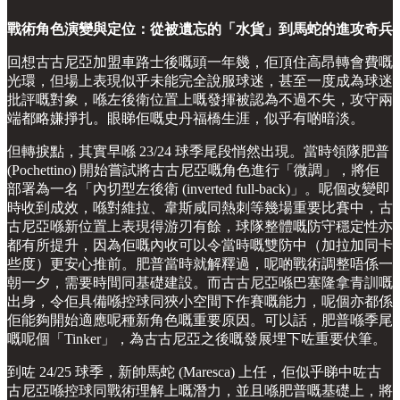
戰術角色演變與定位：從被遺忘的「水貨」到馬蛇的進攻奇兵
回想古古尼亞加盟車路士後嘅頭一年幾，佢頂住高昂轉會費嘅
光環，但場上表現似乎未能完全說服球迷，甚至一度成為球迷
批評嘅對象，喺左後衛位置上嘅發揮被認為不過不失，攻守兩
端都略嫌掙扎。眼睇佢嘅史丹福橋生涯，似乎有啲暗淡。
但轉捩點，其實早喺 23/24 球季尾段悄然出現。當時領隊肥普
(Pochettino) 開始嘗試將古古尼亞嘅角色進行「微調」，將佢
部署為一名「內切型左後衛 (inverted full-back)」。呢個改變即
時收到成效，喺對維拉、韋斯咸同熱刺等幾場重要比賽中，古
古尼亞喺新位置上表現得游刃有餘，球隊整體嘅防守穩定性亦
都有所提升，因為佢嘅內收可以令當時嘅雙防中（加拉加同卡
些度）更安心推前。肥普當時就解釋過，呢啲戰術調整唔係一
朝一夕，需要時間同基礎建設。而古古尼亞喺巴塞隆拿青訓嘅
出身，令佢具備喺控球同狹小空間下作賽嘅能力，呢個亦都係
佢能夠開始適應呢種新角色嘅重要原因。可以話，肥普喺季尾
嘅呢個「Tinker」，為古古尼亞之後嘅發展埋下咗重要伏筆。
到咗 24/25 球季，新帥馬蛇 (Maresca) 上任，佢似乎睇中咗古
古尼亞喺控球同戰術理解上嘅潛力，並且喺肥普嘅基礎上，將