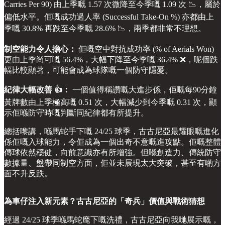
Carries Per 90) 由上季嘅 1.57 次微降至今季嘅 1.09 次 📉，屬於
偏低水平。佢嘅成功過人率 (Successful Take-On %) 亦都由上
季嘅 30.8% 再跌至今季嘅 28.6% 📉，兩季都非常不理想。
制空能力令人擔心：
佢嘅空中對抗成功率 (% of Aerials Won)
更由上季尚可嘅 56.4%，大幅下降至今季嘅 36.4% ❌，呢個跌
幅比較顯著，可能會成為球隊嘅一個防守隱憂。
紀律大幅改善 👍：
一個值得稱讚嘅大進步係，佢嘅每90分鐘
黃牌數由上季極高嘅 0.51 次，大幅減少到今季嘅 0.31 次，顯
示佢喺防守時嘅判斷同紀律都有所提升。
總括嚟講，喺馬蛇手下嘅 24/25 球季，古古尼亞最耀眼嘅進化
係佢嘅入球能力，令佢成為一個出奇不意嘅進攻點。佢嘅整體
傳球依然穩健，向前意識亦有所增強。但喺創造力、傳統防守
數據量、盤帶同制空方面，佢並未展現太大突破，甚至有啲方
面不升反跌。
為車仔注入新元素？古古尼亞的「奇兵」價值與戰術猜想
經過 24/25 球季喺馬蛇麾下嘅洗禮，古古尼亞向我哋展示嘅，