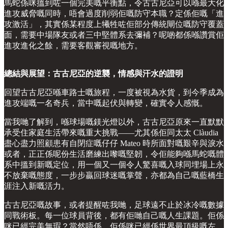
馬蛇係咪搵到咗一個完美嘅平衡點，令古古尼亞可以喺最大化
進攻威脅嘅同時，唔會過度削弱佢嘅防守本職？定係佢嘅「進
攻激活」，其實係某程度上犧牲咗佢部分傳統閘位嘅防守覆蓋
面，需要中場隊友或者三中堅體系去彌補？呢啲都係喺讚賞佢
進攻進化之餘，需要客觀審視嘅地方。
總結與展望：古古尼亞的逆襲，情感與汗水的證明
回望古古尼亞喺車路士嘅旅程，一度被視為水貨，到今季成為
進攻端嘅一名奇兵，當中嘅起伏與轉變，確實令人感慨。
當我哋了解到，喺球場嘅鎂光燈以外，古古尼亞原來一直默默
承受住家庭生活帶來嘅重大挑戰——尤其係佢同太太 Clàudia
盡心盡力照顧患有自閉症嘅仔仔 Mateo 時所面對嘅艱辛與淚水
或者，正正係呢份生活磨練出嚟嘅堅韌，令佢能夠喺馬蛇嘅體
系中搵到新嘅定位，用一個又一個令人驚喜嘅入球同埋場上永
不放棄嘅態度，一步步贏回球迷嘅掌聲，亦都為自己嘅藍橋生
涯注入新嘅活力。
古古尼亞嘅故事，或者提醒咗我哋，足球遠不止於冰冷嘅數據
同戰術板。每一位球員背後，都有佢哋自己嘅人生課題。佢係
咪已經完美無瑕？當然唔係。佢係咪已經係世界最頂級嘅左