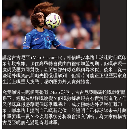
講起古古尼亞 (Marc Cucurella)，相信唔少車路士球迷對佢嘅印
象都幾複雜。頂住高昂轉會費由白禮頓加盟初期，佢嘅表現一
度備受壓力同質疑，甚至被部分球迷戲稱為水貨。後來，從一
些場外嘅資訊我哋先慢慢理解到，佢當時可能正正經歷緊家庭
生活上嘅重大挑戰，呢啲壓力外人實難體會。
究竟喺過去呢個完整嘅 24/25 球季，古古尼亞喺馬蛇嘅戰術體
系下，經歷咗點樣嘅蛻變？佢嘅數據表現有冇實質嘅進化？佢
又係咪真係憑藉呢個球季嘅演出，成功扭轉咗外界對佢嘅印
象，喺車路士搵到自己嘅新定位，並證明自己係球隊未來計劃
中重要嘅一員？今次嘅季後分析將會深入剖析，為大家解構古
古尼亞呢個充滿驚奇嘅球季。