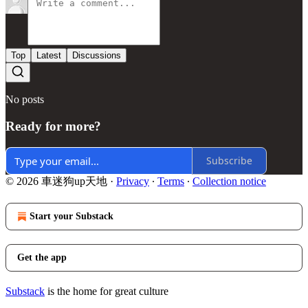
Top
Latest
Discussions
No posts
Ready for more?
Subscribe
© 2026 車迷狗up天地
·
Privacy
∙
Terms
∙
Collection notice
Start your Substack
Get the app
Substack
is the home for great culture