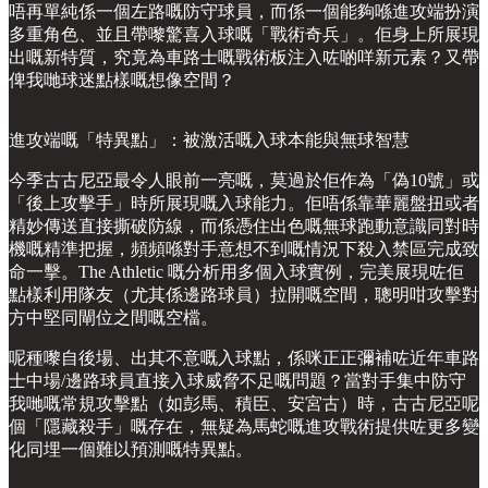
唔再單純係一個左路嘅防守球員，而係一個能夠喺進攻端扮演
多重角色、並且帶嚟驚喜入球嘅「戰術奇兵」。佢身上所展現
出嘅新特質，究竟為車路士嘅戰術板注入咗啲咩新元素？又帶
俾我哋球迷點樣嘅想像空間？
進攻端嘅「特異點」：被激活嘅入球本能與無球智慧
今季古古尼亞最令人眼前一亮嘅，莫過於佢作為「偽10號」或
「後上攻擊手」時所展現嘅入球能力。佢唔係靠華麗盤扭或者
精妙傳送直接撕破防線，而係憑住出色嘅無球跑動意識同對時
機嘅精準把握，頻頻喺對手意想不到嘅情況下殺入禁區完成致
命一擊。The Athletic 嘅分析用多個入球實例，完美展現咗佢
點樣利用隊友（尤其係邊路球員）拉開嘅空間，聰明咁攻擊對
方中堅同閘位之間嘅空檔。
呢種嚟自後場、出其不意嘅入球點，係咪正正彌補咗近年車路
士中場/邊路球員直接入球威脅不足嘅問題？當對手集中防守
我哋嘅常規攻擊點（如彭馬、積臣、安宮古）時，古古尼亞呢
個「隱藏殺手」嘅存在，無疑為馬蛇嘅進攻戰術提供咗更多變
化同埋一個難以預測嘅特異點。