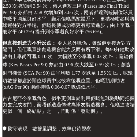
2.53 次增加到 3.54 次，傳入進攻三區 (Passes into Final Third
Per 90) 亦都由 2.58 次增加到 3.66 次，兩者都達到咗閘位球員
中嘅平均至良好水平，顯示佢喺馬蛇體系下，更積極咁參與將
球運往對方半場。佢嘅長傳成功率更有顯著進步，由上季嘅一
般水平 (49.2%) 提升到今季嘅良好水平 (56.6%)。
但直接創造力不升反跌：
令人意外嘅係，雖然佢更接近對方
龍門，但佢嘅直接創造機會能力反而有所下滑。每90分鐘助攻
數由上季尚可嘅 0.10 次，大幅跌至今季嘅 0.03 次 📉；關鍵傳
球 (Key Passes Per 90) 亦都由 0.96 次大跌至 0.59 次 📉；創造
射門機會 (SCA Per 90) 由平均嘅 1.77 次跌至 1.55 次 📉，呢幾
項數據都處於閘位球員中比較靠後嘅位置。佢嘅預期助攻
(xAG Per 90) 則維持喺 0.06-0.07 嘅偏低水平。
古古尼亞今季嘅角色，似乎更側重於利用佢嘅無球跑動同把握
力去完成攻門，而唔係透過傳球為隊友製造機會。佢喺進攻端
更似一個「終結點」之一，而唔係「發動機」。
🛡️ 防守表現：數據量調整，效率仍待觀察