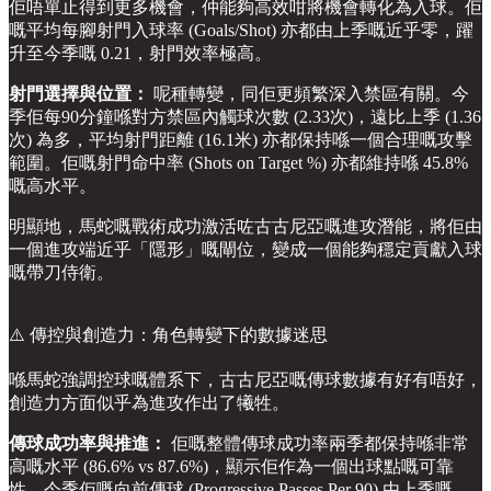
佢唔單止得到更多機會，仲能夠高效咁將機會轉化為入球。佢
嘅平均每腳射門入球率 (Goals/Shot) 亦都由上季嘅近乎零，躍
升至今季嘅 0.21，射門效率極高。
射門選擇與位置：
呢種轉變，同佢更頻繁深入禁區有關。今
季佢每90分鐘喺對方禁區內觸球次數 (2.33次)，遠比上季 (1.36
次) 為多，平均射門距離 (16.1米) 亦都保持喺一個合理嘅攻擊
範圍。佢嘅射門命中率 (Shots on Target %) 亦都維持喺 45.8%
嘅高水平。
明顯地，馬蛇嘅戰術成功激活咗古古尼亞嘅進攻潛能，將佢由
一個進攻端近乎「隱形」嘅閘位，變成一個能夠穩定貢獻入球
嘅帶刀侍衛。
⚠️ 傳控與創造力：角色轉變下的數據迷思
喺馬蛇強調控球嘅體系下，古古尼亞嘅傳球數據有好有唔好，
創造力方面似乎為進攻作出了犧牲。
傳球成功率與推進：
佢嘅整體傳球成功率兩季都保持喺非常
高嘅水平 (86.6% vs 87.6%)，顯示佢作為一個出球點嘅可靠
性。今季佢嘅向前傳球 (Progressive Passes Per 90) 由上季嘅