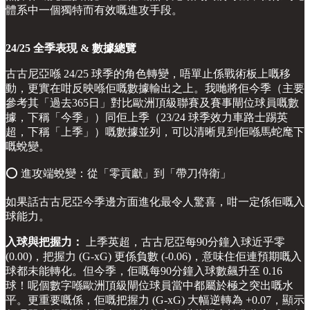
體系中一個獨特而有效嘅進攻手段。
24/25 全季表現 & 數據總覽
古古尼亞喺 24/25 球季的角色轉變，唔單止係戰術板上嘅移
動，更實在咁反映喺佢嘅數據輸出之上。我哋將佢今季（主要
參考其「過去365日」對比歐洲頂級聯賽及賽事閘位球員嘅數
據，下稱「今季」）同佢上季（23/24 球季效力車路士踢英
超，下稱「上季」）嘅數據並列，可以清晰見到佢喺馬蛇麾下
嘅蛻變。
⭕️ 進攻端蛻變：從「零貢獻」到「帶刀侍衛」
如果話古古尼亞今季邊方面進化最令人驚喜，咁一定係佢嘅入
球能力。
入球與把握力：
上季英超，古古尼亞每90分鐘入球近乎零
(0.00)，把握力 (G-xG) 更係負數 (-0.06)，意味住佢連預期嘅入
球都未能轉化。但今季，佢嘅每90分鐘入球數飆升至 0.16
球！呢個數字喺歐洲頂級閘位球員當中都屬於極之突出嘅水
平。更重要嘅係，佢嘅把握力 (G-xG) 大幅逆轉為 +0.07，顯示