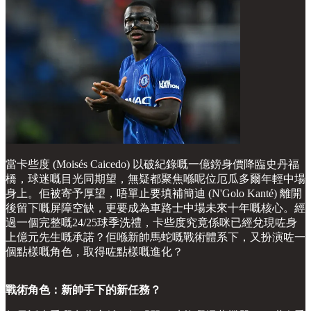
當卡些度 (Moisés Caicedo) 以破紀錄嘅一億鎊身價降臨史丹福
橋，球迷嘅目光同期望，無疑都聚焦喺呢位厄瓜多爾年輕中場
身上。佢被寄予厚望，唔單止要填補簡迪 (N'Golo Kanté) 離開
後留下嘅屏障空缺，更要成為車路士中場未來十年嘅核心。經
過一個完整嘅24/25球季洗禮，卡些度究竟係咪已經兌現咗身
上億元先生嘅承諾？佢喺新帥馬蛇嘅戰術體系下，又扮演咗一
個點樣嘅角色，取得咗點樣嘅進化？
戰術角色：新帥手下的新任務？