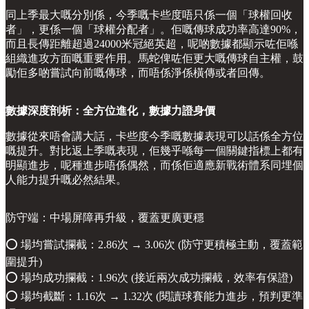
同上季最大嘅分別係，今季嘅卡些度唔只係一個「球權回收
者」，更係一個「球權分配者」。佢嘅傳球成功率高達90%，
而且長傳距離超過24000米冠絕英超，呢啲數據都顯示咗佢喺
組織進攻方面嘅重要作用。馬蛇俾咗佢更大嘅傳球自主權，鼓
勵佢多啲嘗試向前嘅傳球，而唔係淨係橫傳或者回傳。
數據深度剖析：全方位進化，數據力證身價
數據從來唔會講大話，卡些度今季嘅數據表現可以話係全方位
嘅提升。對比返上季嘅表現，佢幾乎喺每一個關鍵指標上都有
明顯進步，呢種進步唔係偶然，而係佢適應新戰術體系同埋個
人能力提升嘅必然結果。
防守端：中場屏障再升級，覆蓋更廣更穩
⭕️ 場均嘗試攔截：2.86次 → 3.06次 (防守更積極主動，覆蓋範
圍提升)
⭕️ 場均成功攔截：1.96次 (接近兩次成功攔截，效率有保證)
⭕️ 場均截斷：1.16次 → 1.32次 (閱讀球賽能力進步，預判更準