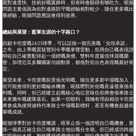
面對速度快、技術好嘅翼鋒時，佢有時會顯得有啲吃力。呢個
問題主要係因為佢對邊路防守嘅經驗相對較少，隨住更多嘅比
賽經驗，呢個問題應該會得到改善。
總結與展望：藍軍生涯的十字路口？
回顧卡些度嘅24/25球季，可以話係一個完美嘅「兌現承諾」
之年。由上季嘅質疑聲到今季嘅掌聲雷動，佢用自己嘅表現證
明咗自己確實配得起一億鎊嘅身價。雙料年度最佳球員嘅榮
譽，加埋厄瓜多爾國家功績勳章，都係對佢出色表現嘅最好肯
定。
展望未來，卡些度嘅前景係光明嘅。隨住更多新中場嘅加入，
佢可能會得到更好嘅輪休機會，呢樣嘢對於佢嘅長遠發展係有
利嘅。同時，佢已經建立起嘅核心地位意味住佢將會係車路士
未來幾年嘅建隊基石。如果一切順利，我哋有理由相信卡些度
將會成為後簡迪時代車路士中場嘅新標杆，甚至有機會超越前
輩嘅成就。
呢個球季對於卡些度嚟講，唔單止係一個證明自己嘅機會，更
係一個真正確立自己喺車路士地位嘅分水嶺。佢已經成功跨越
咗呢個分水嶺，剩低嘅就係繼續向前，朝住傳奇嘅方向邁進。