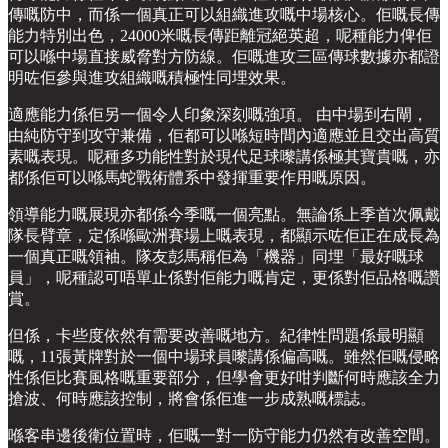
傳嘅防中，而係一個真正可以組織進攻嘅中場核心。佢嘅長傳
能力特別出色，24000米嘅長傳距離冠絕英超，呢種能力俾佢
可以喺中場直接威脅對方防線。佢嘅進攻三區傳球數據亦都證
明咗佢參與進攻組織嘅積極性同埋效果。
適應能力係佢另一個令人印象深刻嘅強項。 由中場到右閘，
由純防守到攻守兼備，佢都可以喺短時間內適應並且交出高質
素嘅表現。呢種多功能性對於現代足球嚟講係極其寶貴嘅，亦
都係佢可以喺馬蛇戰術體系中發揮重要作用嘅原因。
領導能力嘅展現亦都係今季嘅一個亮點。無論係上季首次佩戴
隊長臂章，定係喺歐洲賽場上嘅表現，都顯示咗佢正在成長為
一個真正嘅領袖。隊友彭馬稱佢為「機器」同埋「最好嘅球
員」，呢種認可唔單止係對佢能力嘅肯定，更係對佢品格嘅讚
賞。
但係，卡些度依然有需要改善嘅地方。紀律性問題係最明顯
嘅，11張黃牌對於一個中場球員嚟講係偏高嘅。雖然佢嘅侵略
性係佢比賽風格嘅重要部分，但學會更好咁判斷何時應該全力
搶波、何時應該控制，將會係佢進一步成熟嘅標誌。
喺客串邊後衛位置時，佢嘅一對一防守能力仍然有改善空間。