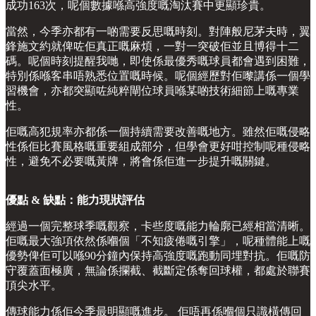
成功163次，呢個數據喺高強度嘅淘汰賽中更顯珍貴。
當然，今季亦都有一啲需要反思嘅時刻。對陣般尼茅夫時，翼
鋒施文約就俾咗佢真正嘅麻煩，一對一突破佢並且博得十二
碼。呢個時刻提醒我哋，即使係最優秀嘅球員都會遇到困難，
特別係喺客串唔熟悉位置嘅時候。呢個經歷對佢嚟講係一個學
習機會，亦都突顯咗純粹閘位球員喺某啲技術細節上嘅專業
性。
佢嘅高犯規率亦都係一個持續需要改善嘅地方。雖然佢嘅侵略
性係佢比賽風格嘅重要組成部分，但學會更好咁控制呢種侵略
性，避免不必要嘅黃牌，將會係佢進一步提升嘅關鍵。
優點 & 缺點：能力現狀評估
經過一個完整球季嘅觀察，卡些度嘅能力輪廓已經相當清晰。
佢嘅最大強項依然係嗰個「不知疲倦嘅引擎」，呢種體能上嘅
優勢俾佢可以喺90分鐘內保持高強度嘅跑動同埋對抗。佢嘅防
守覆蓋面極廣，無論係攔截、截斷定係奪回球權，都處於聯賽
頂尖水平。
傳球能力係佢今季最明顯嘅進步。 佢唔再係嗰個只識橫傳回