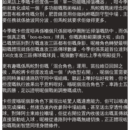
如果話上季嘅卡些度係一個「單一功能嘅掃蕩機器」，咁今季
佢就進化成咗一個「多功能嘅戰術樞紐」。馬蛇嘅戰術理念同
肥普有根本性嘅分別，肥普鍾意用佢做純粹嘅防守型中場，主
要任務就係搶波同分波，但馬蛇就要求佢做得更多。
今季嘅卡些度唔再係嗰個只係留喺中圈附近掃蕩嘅防中，而係
一個真正嘅「box-to-box」球員。佢嘅跑動範圍擴大咗，由自
己嘅禁區到對方嘅進攻三區都有佢嘅身影。呢種角色轉變最明
顯嘅體現就係佢嘅進攻三區傳球數據，今季佢係英超首位達到
150次進攻三區傳球嘅球員，呢個數字相比上季有明顯提升。
更有趣嘅係馬蛇對佢嘅「混合角色」運用。當拉維亞回歸之
後，馬蛇將卡些度改造成一個「內收型右閘」，呢個位置需要
佢同時兼顧邊路防守同中場組織。聽起上嚟好似好複雜，但卡
些度嘅執行效果出乎意料咁好。喺呢個混合角色下，車路士五
戰四勝，足以證明呢個戰術調整嘅成功。
卡些度喺呢個新角色下展現出咗驚人嘅適應能力。佢可以喺邊
路完成攔截，然後迅速內收參與中場組織，甚至送出穿透性傳
球。對陣阿士東維拉嗰場，佢從右閘位置內收後送出嘅直傳就
直接策動咗入球，呢種從邊路到中路嘅無縫切換，正正體現咗
佢嘅戰術智慧同埋身體條件。