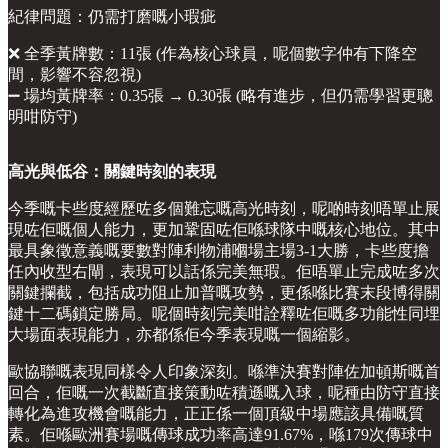
紀律問題：仍需打磨嘅小瑕疵
❌ 全季黃牌數：11張 (作為核心球員，呢個數字仲有下降空
間，影響不容忽視)
➖ 場均黃牌率：0.35張 → 0.30張 (略有進步，但仍需學習更聰
明咁防守)
高光與低谷：關鍵時刻的表現
今季嘅卡些度經歷咗多個難忘嘅高光時刻，呢啲時刻唔單止展
現咗佢嘅個人能力，更加鞏固咗佢喺球隊中嘅核心地位。其中
最具象徵意義嘅要數對陣利物浦嗰場主場3-1大勝，卡些度擔
任內收型右閘，表現可以話係完美無瑕。佢唔單止完成咗多次
關鍵攔截，包括成功阻止加普嘅攻勢，更係喺比賽末段博得關
鍵十二碼鎖定勝局。呢個時刻完美咁詮釋咗佢嘅多功能性同埋
大場面表現能力，亦都係佢今季表現嘅一個縮影。
歐協聯嘅表現同樣令人印象深刻。喺準決賽對陣佐加頓斯嘅首
回合，佢嘅一次截斷直接策動咗積遜嘅入球，呢種由防守直接
轉化為進攻機會嘅能力，正正係一個頂級中場應該具備嘅質
素。佢喺歐洲賽場嘅傳球成功率高達91.67%，喺179次傳球中