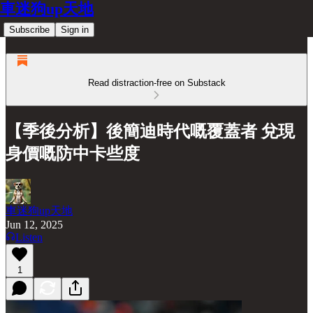
車迷狗up天地
Subscribe
Sign in
Read distraction-free on Substack
【季後分析】後簡迪時代嘅覆蓋者 兌現
身價嘅防中卡些度
車迷狗up天地
Jun 12, 2025
Listen
1