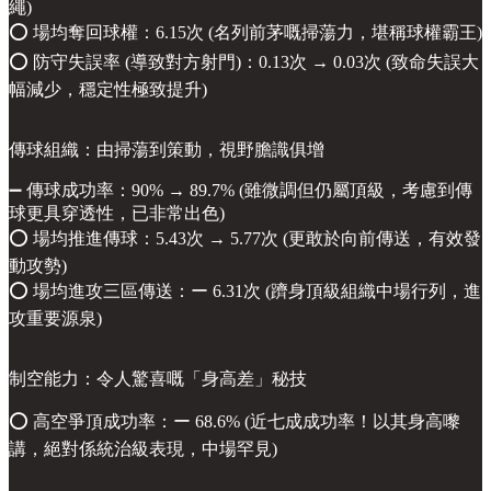
繩)
⭕️ 場均奪回球權：6.15次 (名列前茅嘅掃蕩力，堪稱球權霸王)
⭕️ 防守失誤率 (導致對方射門)：0.13次 → 0.03次 (致命失誤大
幅減少，穩定性極致提升)
傳球組織：由掃蕩到策動，視野膽識俱增
➖ 傳球成功率：90% → 89.7% (雖微調但仍屬頂級，考慮到傳
球更具穿透性，已非常出色)
⭕️ 場均推進傳球：5.43次 → 5.77次 (更敢於向前傳送，有效發
動攻勢)
⭕️ 場均進攻三區傳送：ー 6.31次 (躋身頂級組織中場行列，進
攻重要源泉)
制空能力：令人驚喜嘅「身高差」秘技
⭕️ 高空爭頂成功率：ー 68.6% (近七成成功率！以其身高嚟
講，絕對係統治級表現，中場罕見)