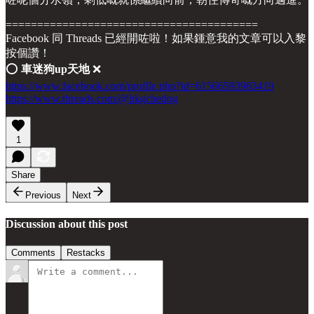
========================================
Facebook 同 Threads 已經開咗啦！如果鍾意我的文章可以入黎
按個讚！
⭕️
車迷狗up天地
❌
https://www.facebook.com/profile.php?id=61566593983419
https://www.threads.com/@hkgchedog
1
Share
Previous
Next
Discussion about this post
Comments
Restacks