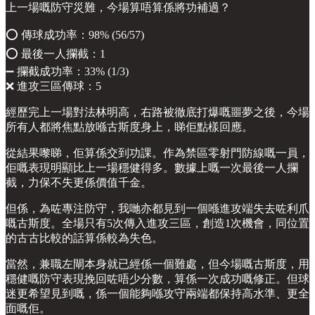
上一場嘅防守災難，今場算唔算係將功補過？
⭕️ 傳球成功率：98% (56/57)
⭕️ 最後一人攔截：1
➖ 攔截成功率：33% (1/3)
❌ 進攻三區傳球：5
經歷完上一場對法林明高，右路被徹底打爆嘅噩夢之後，今場
所有人都將焦點放喺古斯度身上，睇佢點樣回應。
從結果嚟睇，佢算係交到功課。作為禁區零射門防線嘅一員，
佢嘅表現明顯比上一場穩健得多。數據上嘅一次最後一人攔
截，力保不失更係價值千金。
但係，為咗專注防守，我哋亦都見到一個喺進攻端失去咗利爪
嘅古斯度。全場只有5次傳入進攻三區，創造1次機會，同位置
的古古比較的話算係較為失色。
當然，兼職左閘本身就已經係一個難處，但今場嘅古斯度，用
穩健嘅防守表現挽回咗唔少分數，算係一次成功嘅修正。但球
迷更希望見到嘅，係一個能夠喺攻守兩端都保持高水準、更全
面嘅佢。