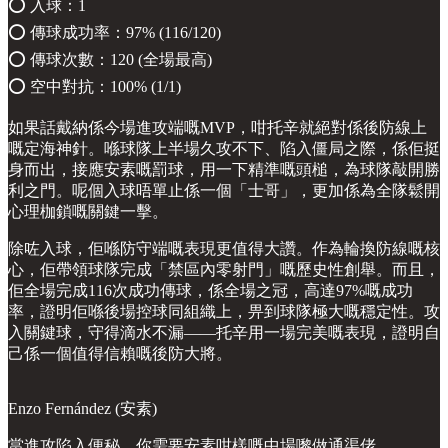
⭕️ 入球：1
⭕️ 傳球成功率：97% (116/120)
⭕️ 傳球次數：120 (全場最高)
⭕️ 空中對抗：100% (1/1)
如果話戴納係今場進攻端嘅MVP，咁托辛就絕對係後防線上
嘅定海神針。喺球隊上半場久攻不下、陷入僵局之際，係佢挺
身而出，接應安素嘅罰球，用一下精準嘅頭槌，為球隊敲開勝
利之門。呢個入球唔單止係一個「士哥」，更加係為全隊鬆開
心理枷鎖嘅關鍵一擊。
除咗入球，佢喺防守端嘅表現更值得大讚。作為輪換防線嘅核
心，佢帶領球隊完成「禁區內零射門」嘅歷史性創舉。而且，
佢全場完成116次成功傳球，係全場之冠，高達97%嘅成功
率，證明佢喺後場控球同組織上，畀到球隊極大嘅穩定性。攻
入關鍵球，守得滴水不漏——托辛用一場完美嘅表現，證明自
己係一個值得信賴嘅後防大將。
Enzo Fernández (安素)
當進攻陷入便秘，你需要安素咁樣嘅中場嚟做通渠佬。