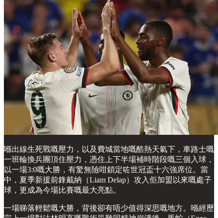
喺出線生死戰嘅壓力，以及費城當地嘅酷熱天氣下，車路士嘅
一班輪換兵團頂住壓力，憑住上下半場補時階段嘅三個入球，
以一場3:0嘅大勝，有驚無險咁鎖定咗世冠盃十六強席位。當
中，夏季新援前鋒戴納（Liam Delap）攻入佢加盟以來嘅處子
球，更成為今場比賽嘅最大亮點。
一場睇落輕鬆嘅大勝，背後卻有唔少值得深思嘅地方。喺經歷