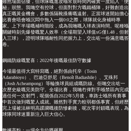
雖然場面佔優，但球隊嘅進攻喺常規時間內確實一度陷入「便
秘」狀態。我哋空有控球，但面對對方嘅鐵桶陣，好難創造出
真正嘅黃金機會，多數係隔靴搔癢嘅遠射。正當球迷開始擔心
比賽會唔會喺沉悶中拖入一個0:0之際，球隊就化身補時專
家。上下半場嘅補時階段，成為我哋嘅入球表演時間。呢種喺
關鍵時刻先爆發嘅驚人效率（全場期望入球值xG僅1.48，但射
入三球），證明球隊喺耐性同把握力上，交出咗一份滿意嘅答
卷。
鋼鐵防線嘅驚喜：2022年後嘅最佳防守數據
今場最值得大寫特寫嘅，絕對係由托辛（Tosin
Adarabioyo）、巴迪亞舒尼（Benoît Badiashile）、艾殊邦
（Josh Acheampong）等輪換球員組成嘅防線。佢哋交出咗一
次歷史級嘅完美防守。全場比賽，我哋冇俾對手喺禁區內完成
過任何一次射門，呢個係自2022年5月後，車路士喺所有賽事
中首次做到嘅驚人成就。雖然對手實力較弱都係事實，但經歷
完上場被法林明高蹂躪嘅後防慘劇後，呢次零封鎖嘅表現，為
球隊同球迷重新注入巨大信心。
數據亮點：一場全方位嘅碾壓