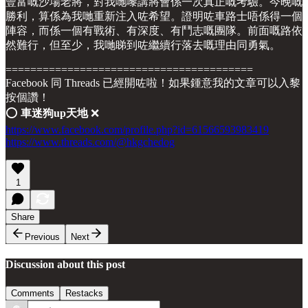
豐富嘅沙場老將，對我哋嚟講將會係一次真正嘅考驗。今晚嘅
勝利，算係為我哋重新注入咗希望。證明咗車路士唔係得一個
陣容，而係一個有戰術、有深度、有鬥志嘅團隊。前面嘅路依
然難行，但至少，我哋睇到咗繼續行落去嘅理由同勇氣。
========================================
Facebook 同 Threads 已經開咗啦！如果鍾意我的文章可以入黎
按個讚！
⭕️
車迷狗up天地
❌
https://www.facebook.com/profile.php?id=61566593983419
https://www.threads.com/@hkgchedog
1
Share
Previous
Next
Discussion about this post
Comments
Restacks