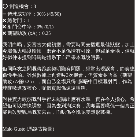
⭕️ 創造機會：3
➖ 傳球成功率：90% (45/50)
❌ 總射門：1
❌ 射門命中率：0% (0/1)
❌ 期望助攻 (xA)：0.25
我明白喎，安宮古大傷初癒，需要時間去搵返最佳狀態，加上
今場係大幅度輪換，磨合不足係情有可原。但踢足全場，佢就
好似仲未搵到喺馬蛇體系下自己果本嘅說明書。
佢同隊友之間嘅傳跑默契明顯有問題，經常出現誤會，節奏總
係慢半拍。雖然數據上創造咗3次機會，但質素並唔高（期望
助攻xA僅0.25），而自己全場只得1腳唔中目標嘅射門，作為
球隊嘅進攻核心，呢個貢獻係遠遠唔夠。
對住實力較弱嘅對手都未能踢出應有水準，實在令人擔心。希
望佢可以盡快調整，因為去到淘汰賽，我哋需要嘅係一個真正
能夠改變戰局嘅安宮古，而唔係今晚呢隻隱形戰機。
Malo Gusto (馬路古斯圖)