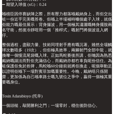
➖ 期望入球值 (xG)：0.24
喺積臣因停賽缺陣之際，所有壓力都落喺戴納身上，而佢交出
咗一份近乎完美嘅答卷。佢喺上半場補時嗰個處子入球，就係
佢能力嘅最佳展示：背身攞波，用一個極其瀟灑嘅轉身擺脫兩
名守衛，然後冷靜咁用一個「推桿式」嘅射門將個波送入網
仔。
整個過程，盡顯力量、技術同埋射手應有嘅沉著。雖然全場觸
球次數唔多（19次），但佢極具效率，兩腳射門全部中龍，就
換嚟一個慢流尾袋嘅入球。正如馬蛇賽後所講，佢哋因為熟悉
戴納嘅踢法而對佢充滿信心，而戴納亦都冇辜負呢份信任。為
咗保護佢免於拎牌，馬蛇喺60分鐘前就將佢換走，呢個舉動足
以證明佢喺下一場對賓菲加嘅重要性。今晚，戴納唔只係開
齋，更加係為自己喺車路士嘅九號位之爭中，贏得一個極其重
要嘅身位。
Tosin Adarabioyo (托辛)
一個頭槌，敲開勝利之門；一場零封，穩住後防信心。