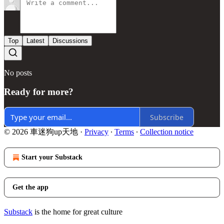
Top
Latest
Discussions
No posts
Ready for more?
Subscribe
© 2026 車迷狗up天地
·
Privacy
∙
Terms
∙
Collection notice
Start your Substack
Get the app
Substack
is the home for great culture