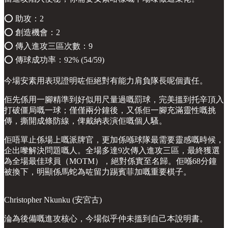
⭕️ 助攻：2
⭕️ 創造機會：2
⭕️ 傳入進攻三區次數：9
⭕️ 傳球成功率：92% (54/59)
今場安素用表現證明咗佢絕對有能力肩負隊長呢個責任。
佢先係用一腳精準到好似用尺量過嘅罰球，完美搵到托辛頂入
打破僵局嘅一球；僅僅兩分鐘後，又係佢一腳充滿靈性嘅挑
傳，撕開成條防線，俾戴納表演佢嘅個人騷。
佢唔單止係場上嘅派牌官，更加係喺球隊最需要靈感嘅時候，
企出嚟解決問題嘅人。全場多達9次傳入進攻三區，最終獲選
為全場最佳球員（MOTM），絕對係實至名歸。佢喺68分鐘
被換下，明顯係馬蛇為咗留力踢賓菲加嘅重要棋子。
Christopher Nkunku (安宮古)
淪為後備嘅進攻核心，今場似乎仲未搵到自己本說明書。