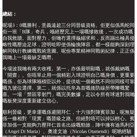
總結：
呢場3：0嘅勝利，意義遠超三分同晉級資格。佢更似係馬蛇同
佢一班「B隊」奇兵，喺經歷完上一場嘅慘敗後，一次成功嘅
自我救贖。面對壓力，佢哋冇選擇龜縮求和，反而踢出極具侵
略性嘅壓迫足球，證明咗即使係輪換陣容，都一樣能夠深刻理
解同執行教練嘅戰術意圖。呢份專業精神同戰術紀律，正正係
我哋上一場最缺乏嘅嘢。
今場波我哋有兩大收穫。第一，亦係最明顯嘅，就係戴納嘅
「開齋」。佢唔單止用一個精彩入球證明自己嘅身價，更重要
嘅係，佢為球隊喺積臣以外，提供咗一個截然不同但同樣可靠
嘅九號位選擇。第二，就係以托辛為首嘅後防線所帶嚟嘅驚
喜。一場「禁區零射門」嘅完美數據，足以令所有球迷對我哋
嘅板凳深度重新建立信心。
順利晉級，更幸運嘅係避開拜仁，十六強對陣賓菲加，呢無疑
係一條相對「現實」嘅晉級之路。但絕對唔可以掉以輕心。賓
菲加係一支能夠力壓拜仁首名出線嘅勁旅，陣中擁有迪馬利亞
（Angel Di Maria）、奧達文迪（Nicolas Otamendi）呢啲經驗