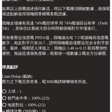
如果話上面嘅描述係印象流，咁以下嘅幾項關鍵數據，就係呢
場波點解值得我哋開香檳嘅客觀證據。
我哋全場擁有高達 74%嘅控球率 同 74%嘅場區佔有率（Field
Tilt），意味住比賽絕大部分時間都係喺對方半場進行。
而衡量壓迫強度嘅 PPDA值，我哋做出咗 7.3 呢個極高強度嘅
數字，相反對手只有20.7，證明我哋嘅前場壓迫完全令對手窒
息。最終，喺期望入球值上，我哋以 1.48 vs 0.15 取得壓倒性
優勢。無論從邊個角度睇，呢都係一場數據上嘅全方位碾壓。
球員點評
Liam Delap (戴納)
壓力之下嘅完美答卷，呢3000萬鎊睇嚟物有所值。
⭕️ 入球：1
⭕️ 射門命中率：100% (2/2)
⭕️ 地面對抗：100% (2/2)
➖ 觸球次數 (59分鐘)：19