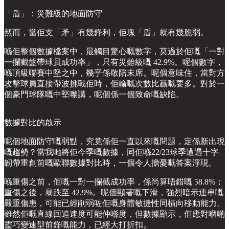
「盾」：災難級的地面防守
然而，當佢支「矛」有幾鋒利，佢塊「盾」就有幾脆弱。
喺佢整個數據檔案中，最觸目驚心嘅數字，莫過於佢嘅「一對
一攔截盤帶球員成功率」，只有災難級嘅 42.9%。呢個數字，
喺頂級聯賽中堅之中，幾乎係敬陪末席。呢個意味住，當對方
攻擊球員直接帶波挑戰佢時，佢輸嘅次數比贏嘅要多。對於一
個豪門球隊嘅中堅嚟講，呢個係一個致命嘅缺陷。
數據對比的啟示
呢個地面防守嘅弱點，究竟係佢一直以來嘅問題，定係新出現
嘅趨勢？當我哋將佢今季嘅數據，同佢喺22/23球季遭遇十字
韌帶重創前嘅歐聯數據對比時，一個令人擔憂嘅答案浮現。
喺重傷之前，佢嘅一對一攔截成功率，係尚算唔錯嘅 58.8%；
重傷之後，暴跌至 42.9%。呢個顯著嘅下滑，強烈暗示連串嘅
嚴重傷患，可能已經削弱咗佢嘅身體敏捷性同橫向移動能力。
雖然佢嘅直線回追速度可能仲喺度，但數據顯示，佢應對嗰啲
靈巧變速型前鋒嘅能力，已經大打折扣。