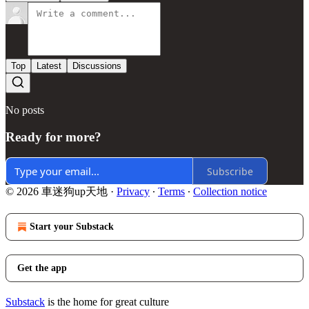
Top
Latest
Discussions
No posts
Ready for more?
Subscribe
© 2026 車迷狗up天地
·
Privacy
∙
Terms
∙
Collection notice
Start your Substack
Get the app
Substack
is the home for great culture