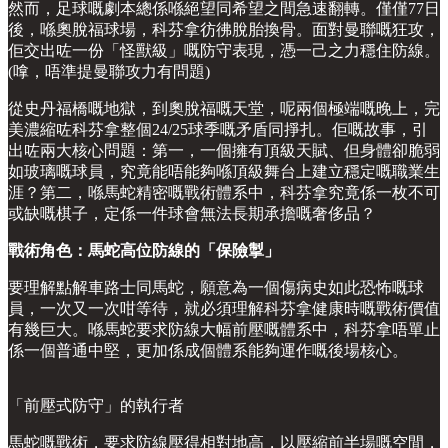
然而，足球嘅劇本總係喺絕望同希望之間急速翻轉。僅僅77日
後，喺奧脫福球場，科芬拿彷彿脫胎換骨。面對曼聯嘅狂攻，
佢交出咗一份「怪獸級」嘅防守表現，憑一己之力穩住防線。
(嗱，唔準提曼聯攻力有問題)
從史丹福橋嘅地獄，到奧脫福嘅天堂，呢兩個極端嘅晚上，完
美濃縮咗科芬拿整個24/25球季嘅矛盾同掙扎。佢嘅故事，引
出咗兩大核心問題：第一，一個擁有頂級天賦、但身體卻脆弱
如玻璃嘅球員，究竟能唔能夠喺頂級舞台上建立穩定嘅職業生
涯？第二，喺馬蛇精密嘅戰術體系中，科芬拿究竟係一枚不可
或缺嘅棋子，定係一件球會無法長期承擔嘅奢侈品？
戰術角色：馬蛇高位防線的「保險掣」
要理解點解車路士同馬蛇，願意為一個傷病史如此恐怖嘅球
員，一次又一次咁等待，就必須理解科芬拿健康時嘅戰術價值
有幾巨大。喺馬蛇要求防線大幅前壓嘅體系中，科芬拿唔單止
係一個普通中堅，更加係成個體系能夠運作嘅後場核心。
「前壓式防守」的執行者
馬蛇嘅戰術，要求防線壓得相對地高，以壓縮前半場嘅空間，