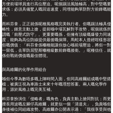
方便前場球員進行高位壓迫。呢個踢法風險極高，對中堅嘅要
求係：必須具備驚人嘅回追速度，同埋能夠單防對方前鋒嘅能
力。
而科芬拿，正正就係呢種風格嘅完美執行者。佢嘅踢法極具侵
略性，鍾意主動上搶，提前喺中場瓦解對手攻勢，呢個就係所
謂嘅「前壓式防守」。更重要嘅係，佢擁有頂級嘅爆發力同速
度，能夠為高位防線提供最後嘅保障。馬蛇本人曾經咁樣形容
佢嘅價值：「科芬拿係嗰種能讓你放心喺前場壓迫，將佢一對
一留低，去單防屈堅斯嗰種級數前鋒嘅後衛。」呢種信任，就
係佢戰術價值嘅最佳體現。
與高維爾的化學作用組合
喺佢今季為數唔多嘅上陣時間入面，佢同高維爾組成嘅中堅搭
檔，被廣泛視為車路士未來十年嘅理想答案。兩人嘅化學作
用，源於風格上嘅完美互補。
科芬拿扮演住「侵略者」嘅角色，負責主動上搶同對抗；而更
擅長用波嘅左腳仔高維爾，就更似一個「清道夫」，負責喺佢
身後補位同組織攻勢。高維爾亦公開表示過：「我很享受與他