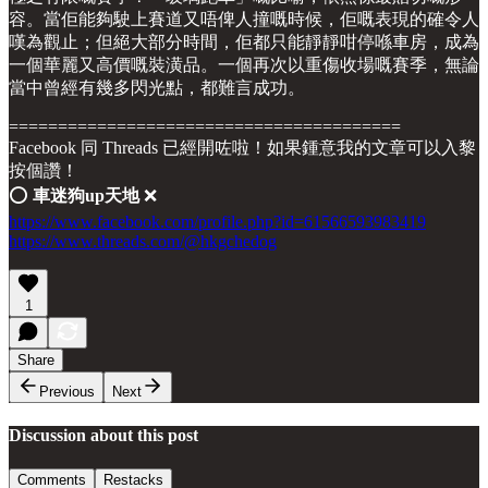
容。當佢能夠駛上賽道又唔俾人撞嘅時候，佢嘅表現的確令人
嘆為觀止；但絕大部分時間，佢都只能靜靜咁停喺車房，成為
一個華麗又高價嘅裝潢品。一個再次以重傷收場嘅賽季，無論
當中曾經有幾多閃光點，都難言成功。
========================================
Facebook 同 Threads 已經開咗啦！如果鍾意我的文章可以入黎
按個讚！
⭕️
車迷狗up天地
❌
https://www.facebook.com/profile.php?id=61566593983419
https://www.threads.com/@hkgchedog
1
Share
Previous
Next
Discussion about this post
Comments
Restacks