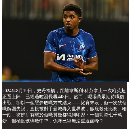
2024年8月19日，史丹福橋，距離韋斯利·科芬拿上一次喺英超
正選上陣，已經過咗漫長嘅448日。然而，呢場萬眾期待嘅復
出戰，卻以一個惡夢般嘅方式結束——比賽末段，佢一次致命
嘅解圍失誤，直接被對手曼城轟入世界波，徹底殺死比賽。嗰
一刻，彷彿所有關於佢嘅質疑都得到印證：一個耗資七千萬
鎊、但極度玻璃嘅中堅，係咪已經無法重返巔峰？