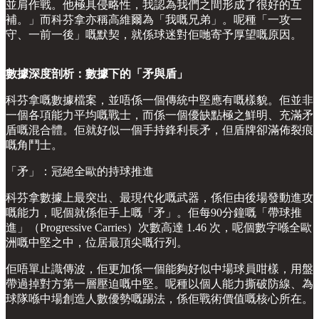
並肩作戰。他極具侵略性，我認為我們之間形成了很好的互
補。」而科芬拿亦稱高維爾為「我嘅兄弟」。呢種「一攻一
守、一前一後」嘅默契，就係球迷對佢哋寄予厚望嘅原因。
數據深度剖析：數據下的「矛與盾」
科芬拿嘅數據檔案，並唔係一個傳統中堅應有嘅樣貌。佢並非
一個各項能力平均嘅戰士，而係一個優缺點極之鮮明、充滿矛
盾嘅混合體。佢就好似一個手持鋒利長矛，但盾牌卻滿佈裂痕
嘅角鬥士。
「矛」：冠絕全歐的持球推進
科芬拿數據上最突出、最現代化嘅武器，係佢由後場發動進攻
嘅能力，呢個就係佢手上嘅「矛」。佢每90分鐘嘅「帶球推
進」（Progressive Carries）次數高達 1.46 次，呢個數字喺全歐
洲嘅中堅之中，位居最頂尖嘅行列。
佢唔單止識傳波，佢更加係一個能夠好似中場球員咁樣，用盤
帶過掉對方第一層壓迫嘅中堅。呢種以個人能力撕破防線、為
球隊喺中場創造人數優勢嘅踢法，係佢戰術價值嘅核心所在。