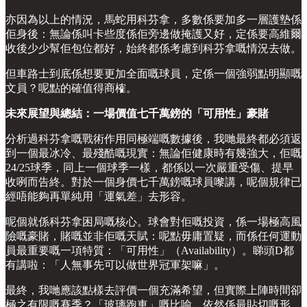
亦因為以上的情況，馬蛇用科芬拿，多數係要加多一層護墊係
佢身後：無論係叫卡些度係佢旁邊做掩護又好，定係要高維爾
收後少少幫佢包位都好，始終都係考慮到科芬拿嘅情況去做。
但車路士到底係想要更加全面嘅球員，定係一個強弱點明顯嘅
文員？呢點的確值得商榷。
未來展望與總結：一場價值七千萬鎊的「可用性」豪賭
分析過科芬拿嘅戰術作用同極端嘅數據後，我哋最終都必須返
到一個最冰冷、最殘酷嘅現實：無論佢健康時有幾強大，佢嘅
24/25球季，同上一個球季一樣，都係以一次嚴重受傷、提早
收咧而告終。對於一個身價七千萬鎊嘅球員嚟講，呢個規律已
經唔能夠再單純用「運氣差」去形容。
呢個就係科芬拿困局嘅核心。球會對佢嘅投資，係一場極高風
險嘅豪賭，賭嘅並非佢嘅天賦：呢點毋庸置疑，而係任何運動
員最重要嘅一項特質：「可用性」（Availability）。睇頭D都
有講啦：「人無事先可以做世界冠軍架嘛」。
最終，我哋應該點樣去評價一個充滿希望，但實際上陣時間卻
極之有限嘅賽季？「玻璃跑車」嘅比喻，依然係最貼切嘅形