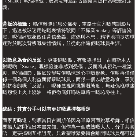
（Snake）呢個稱號，成為咗球迷對古圖斯背叛行為嘅最終定
義。
背叛的標籤：
喺佢離隊消息公佈後，車路士官方嘅感謝影片
下，迅速被球迷用蛇嘅表情符號同「不職業Snake」等評論淹
沒。呢個綽號象徵住背信棄義、虛偽與不忠，精準地捕捉咗球
迷對於呢次背叛嘅集體情緒，並從此伴隨佢嘅球員生涯。
以敵意為食的反派：
更關鍵嘅係，有報導指出，古圖斯本人
對呢啲「Snake」嘅標籤並非感到受傷，反而將其視為一種激
勵。呢個細節，徹底改變咗佢喺球迷心中嘅形象。佢唔再僅僅
係一個為個人利益而背叛嘅球員，而係一個以敵意為食、享受
對抗姿態嘅「反派」。呢種蔑視同挑釁嘅態度，無疑係喺球迷
嘅怨恨上火上澆油，將佢徹底釘喺咗車路士嘅恥辱柱上。
總結：其實分手可以有更好嘅選擇都唔定
而家再睇返，到底當日古圖斯係因為咩原因而跳草裙舞，相信
要搵人訪問佢出本書先知。但作為一個成熟嘅大人，分手其實
唔一定要搞到互相詛咒。只希望嚟緊要轉會離開嘅球員都可以