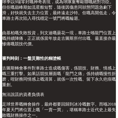
球季以9場零封嘅神奇表現，成為球隊重奪歐聯嘅絕對功臣。
但佢嘅巔峰期如流星般短暫，隨後因傷患同狀態問題急劇下
滑，好快就失去主力位置，最終遠走沙特。佢嘅高開低走，令
車路士再次陷入尋找穩定一號門將嘅輪迴。
由基柏嘅失敗投資，到文迪嘅曇花一現，車路士喺龍門位置上
嘅持續陣痛，正正就係當年放走古圖斯所付出嘅、最直接亦最
慘痛嘅競技代價。
審判時刻：一盤災難性的糊塗帳
古圖斯轉會事件對車路士造成嘅傷害，係競技、財務、情感上
嘅三重打擊。如果話競技層面嘅「龍門之痛」係持續嘅慢性折
磨，咁財務同情感上嘅清算，就係一次性嘅、留下永久疤痕嘅
重創。
無法說謊的資產負債表
足球世界嘅轉會操作，最終都要回歸到冰冷嘅數字。而喺2018
年夏天門將位置上嘅「一賣一買」，堪稱車路士近代史上最失
敗嘅財務操作之一。