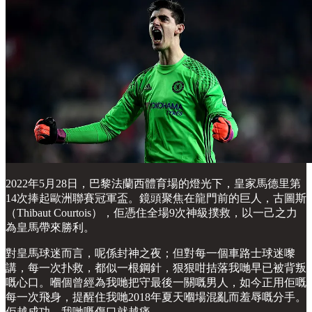
2022年5月28日，巴黎法蘭西體育場的燈光下，皇家馬德里第
14次捧起歐洲聯賽冠軍盃。鏡頭聚焦在龍門前的巨人，古圖斯
（Thibaut Courtois），佢憑住全場9次神級撲救，以一己之力
為皇馬帶來勝利。
對皇馬球迷而言，呢係封神之夜；但對每一個車路士球迷嚟
講，每一次扑救，都似一根鋼針，狠狠咁拮落我哋早已被背叛
嘅心口。嗰個曾經為我哋把守最後一關嘅男人，如今正用佢嘅
每一次飛身，提醒住我哋2018年夏天嗰場混亂而羞辱嘅分手。
佢越成功，我哋嘅傷口就越痛。