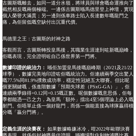
古圖斯嘅離去，如同一道分水嶺，將球員與球會嘅命運推向了
截然相反嘅兩個極端。一邊係古圖斯喺馬德里登上神壇，實現
個人榮譽大滿貫；另一邊則係車路士陷入長達數年嘅龍門之
痛，為佢留低嘅空缺付出沉重代價。
馬德里之王：古圖斯的封神之路
客觀而言，古圖斯轉投皇馬後，其職業生涯達到咗新嘅巔峰，
佢嘅表現，完全證明咗自己係世界第一門將。
數據印證的統治力：
喺佢加盟皇馬後嘅巔峰期（20/21及21/22
球季），數據完美地印證咗佢嘅統治力。佢連續兩季交出驚人
嘅77.5%同81.9%撲救成功率，穩定性冠絕五大聯賽。但比呢
個更關鍵嘅，係進階數據「預期失球差（PSxG-GA）」，佢
連續兩季錄得+0.12同+0.15嘅正數。呢個數據嘅意思係，佢每
季都能憑一己之力，為皇馬「額外」擋出4至5個理論上必入嘅
射門。佢唔單止係一個好龍門，而係一個能直接為球隊贏得積
分嘅「贏分門將」。
定義生涯的決賽夜：
如果數據略嫌冰冷，咁2022年歐聯決賽
嘅表現，就係佢封神嘅最佳證明。喺嗰場對住利物浦嘅比賽