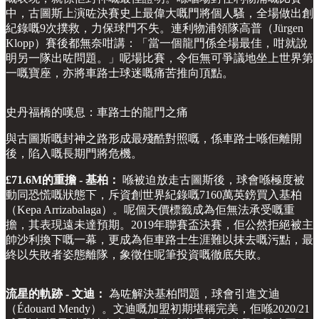
中，古圖斯上演咗決賽史上最偉大嘅門將個人騷，全場做出創
紀錄嘅9次撲救，力保球門不失。連利物浦領隊高普（Jürgen
Klopp）賽後都無奈咁講：「當一個龍門係全場最佳，咁就說
明另一隊出咗問題。」呢場比賽，令佢無可爭議地坐上世界第
一嘅寶座，亦將車路士球迷嘅痛苦推向頂點。
史丹福橋的嘆息：車路士的龍門之痛
與古圖斯嘅封神之路形成最殘酷對照嘅，係車路士喺佢離開
後，陷入嘅長期門將危機。
£71.6M的重擔 - 基柏：
喺被迫放走古圖斯後，球會喺極度被
動同恐慌嘅狀態下，斥資創世界紀錄嘅7160萬英鎊買入基柏
（Kepa Arrizabalaga）。呢個天價標籤成為佢無法承受嘅重
擔，其表現遠未達預期。2019年聯賽盃決賽，佢公然拒絕被主
帥沙利換下嘅一幕，更成為佢車路士生涯難以抹去嘅污點，最
終以失敗者姿態離隊，象徵住呢筆投資嘅徹底失敗。
流星的軌跡 - 文迪：
為咗解決基柏問題，球會引進文迪
（Édouard Mendy）。文迪嘅加盟初期堪稱完美，佢喺2020/21