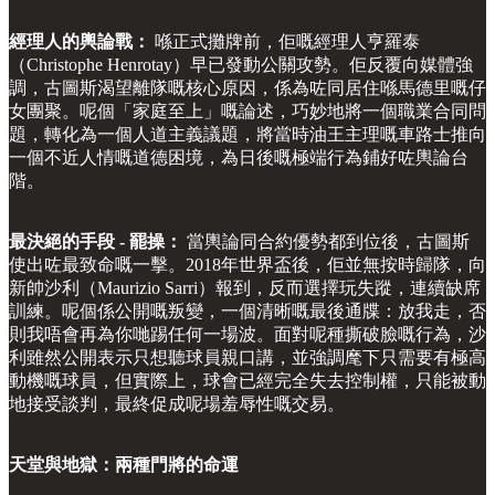
經理人的輿論戰：
喺正式攤牌前，佢嘅經理人亨羅泰
（Christophe Henrotay）早已發動公關攻勢。佢反覆向媒體強
調，古圖斯渴望離隊嘅核心原因，係為咗同居住喺馬德里嘅仔
女團聚。呢個「家庭至上」嘅論述，巧妙地將一個職業合同問
題，轉化為一個人道主義議題，將當時油王主理嘅車路士推向
一個不近人情嘅道德困境，為日後嘅極端行為鋪好咗輿論台
階。
最決絕的手段 - 罷操：
當輿論同合約優勢都到位後，古圖斯
使出咗最致命嘅一擊。2018年世界盃後，佢並無按時歸隊，向
新帥沙利（Maurizio Sarri）報到，反而選擇玩失蹤，連續缺席
訓練。呢個係公開嘅叛變，一個清晰嘅最後通牒：放我走，否
則我唔會再為你哋踢任何一場波。面對呢種撕破臉嘅行為，沙
利雖然公開表示只想聽球員親口講，並強調麾下只需要有極高
動機嘅球員，但實際上，球會已經完全失去控制權，只能被動
地接受談判，最終促成呢場羞辱性嘅交易。
天堂與地獄：兩種門將的命運