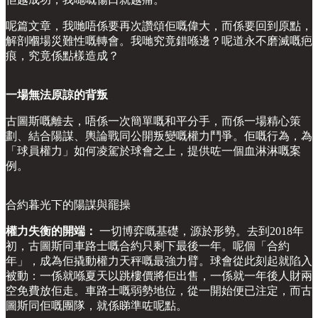
呢篇文章，我哋唔係要再次讚頌佢嘅偉大，而係要回到原點，
解剖嗰場災難性嘅轉會。我哋究竟錯喺邊？呢道永不磨滅嘅疤
痕，究竟係點樣造成？
一場無法原諒的背叛
古圖斯嘅離去，唔係一次簡單嘅和平分手，而係一場精心策
劃、結合陽謀、輿論戰同公開叛變嘅權力鬥爭。佢嘅行為，為
「球員權力」如何凌駕於球會之上，提供咗一個血淋淋嘅案
例。
合約暮光下的陽謀與罷操
權力失衡的開端：
一切博弈嘅基礎，源於形勢。去到2018年
初，古圖斯同車路士嘅合約只剩下最後一年。呢個「合約
年」，成為佢撬動權力天秤嘅最強力臂。球會從此刻起就陷入
被動：一係就喺夏天以跳樓價將佢出售，一係就一年後人財兩
空免費放佢走。車路士嘅弱勢地位，從一開始便已注定，而古
圖斯同佢嘅團隊，就係睇準咗呢點。