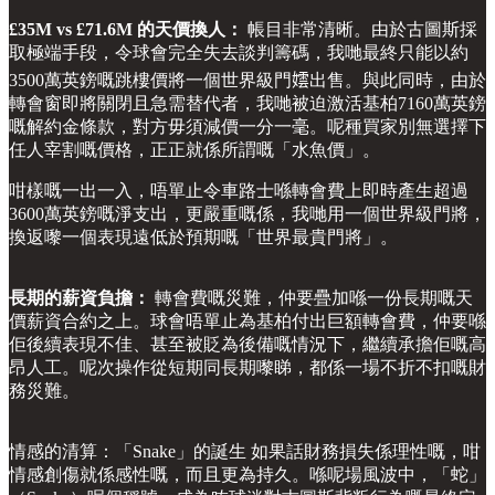
£35M vs £71.6M 的天價換人：
帳目非常清晰。由於古圖斯採
取極端手段，令球會完全失去談判籌碼，我哋最終只能以約
3500萬英鎊嘅跳樓價將一個世界級門𡢅出售。與此同時，由於
轉會窗即將關閉且急需替代者，我哋被迫激活基柏7160萬英鎊
嘅解約金條款，對方毋須減價一分一毫。呢種買家別無選擇下
任人宰割嘅價格，正正就係所謂嘅「水魚價」。
咁樣嘅一出一入，唔單止令車路士喺轉會費上即時產生超過
3600萬英鎊嘅淨支出，更嚴重嘅係，我哋用一個世界級門將，
換返嚟一個表現遠低於預期嘅「世界最貴門將」。
長期的薪資負擔：
轉會費嘅災難，仲要疊加喺一份長期嘅天
價薪資合約之上。球會唔單止為基柏付出巨額轉會費，仲要喺
佢後續表現不佳、甚至被貶為後備嘅情況下，繼續承擔佢嘅高
昂人工。呢次操作從短期同長期嚟睇，都係一場不折不扣嘅財
務災難。
情感的清算：「Snake」的誕生 如果話財務損失係理性嘅，咁
情感創傷就係感性嘅，而且更為持久。喺呢場風波中，「蛇」