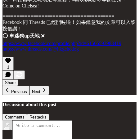
Come on Chelsea!
========================================
Facebook 同 Threads 已經開咗啦！如果鍾意我的文章可以入黎
按個讚！
⭕️
車迷狗up天地
❌
https://www.facebook.com/profile.php?id=61566593983419
https://www.threads.com/@hkgchedog
1
Share
Previous
Next
Discussion about this post
Comments
Restacks