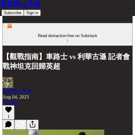
車迷狗up天地
Subscribe
Sign in
Read distraction-free on Substack
【觀戰指南】車路士 vs 利華古遜 記者會
戰神坦克回歸英超
車迷狗up天地
Aug 04, 2025
Listen
1