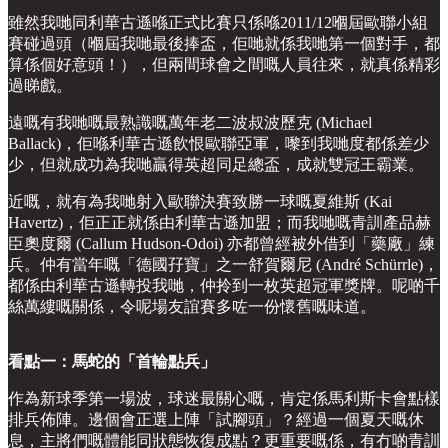
雖然我哋同利華古遜喺正式比賽只係喺2011/12嗰屆歐聯小組
賽碰過頭（嗰屆我哋最後捧盃，佢哋就係我哋第一個對手，都
算係個好意頭！），但兩間球會之間嘅人員往來，就真係精彩
過睇戲。
遠嘅有我哋嘅最熟識嘅萬年老二波叔波歷克 (Michael
Ballack)，佢喺利華古遜飲恨歐聯亞軍，嚟到我哋度都係差少
少，但就成功為我哋贏得英超同足總盃，成就雙冠王霸業。
近嘅，就有為我哋射入歐聯決賽致勝一球嘅夏維斯 (Kai
Havertz)，佢正正就係由利華古遜加盟；而我哋嘅青訓產品赫
臣奧度爾 (Callum Hudson-Odoi) 亦都曾經被外借到「藥廠」練
兵。仲有當年嘅「德國孖寶」之一舒賀爾尼 (André Schürrle)，
都係由利華古遜轉投我哋，仲拎到一枚英超冠軍獎牌。呢啲千
絲萬縷嘅關係，令呢場友誼賽多咗一份懷舊嘅味道。
看點一：馬蛇的「首輪點兵」
作為新球季第一場波，球迷最關心嘅，肯定係馬利斯卡會點樣
排兵佈陣。邊個會正選上陣「試腳頭」？經過一個夏天嘅休
息，主將們嘅體能同狀態恢復成點？更重要嘅係，有冇啲青訓