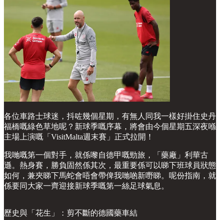
各位車路士球迷，抖咗幾個星期，有無人同我一樣好掛住史丹
福橋嘅綠色草地呢？新球季嘅序幕，將會由今個星期五深夜喺
主場上演嘅「VisitMalta週末賽」正式拉開！
我哋嘅第一個對手，就係嚟自德甲嘅勁旅，「藥廠」利華古
遜。熱身賽，勝負固然係其次，最重要係可以睇下班球員狀態
如何，兼夾睇下馬蛇會唔會帶俾我哋啲新嘢睇。呢份指南，就
係要同大家一齊迎接新球季嘅第一絲足球氣息。
歷史與「花生」：剪不斷的德國藥車結