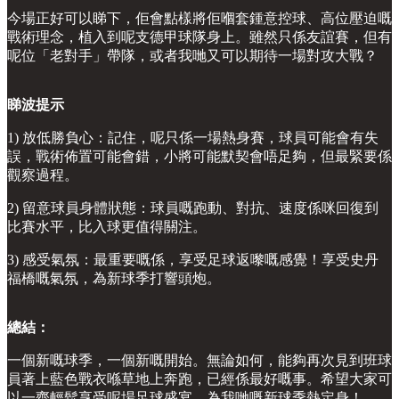
今場正好可以睇下，佢會點樣將佢嗰套鍾意控球、高位壓迫嘅
戰術理念，植入到呢支德甲球隊身上。雖然只係友誼賽，但有
呢位「老對手」帶隊，或者我哋又可以期待一場對攻大戰？
睇波提示
1) 放低勝負心：記住，呢只係一場熱身賽，球員可能會有失
誤，戰術佈置可能會錯，小將可能默契會唔足夠，但最緊要係
觀察過程。
2) 留意球員身體狀態：球員嘅跑動、對抗、速度係咪回復到
比賽水平，比入球更值得關注。
3) 感受氣氛：最重要嘅係，享受足球返嚟嘅感覺！享受史丹
福橋嘅氣氛，為新球季打響頭炮。
總結：
一個新嘅球季，一個新嘅開始。無論如何，能夠再次見到班球
員著上藍色戰衣喺草地上奔跑，已經係最好嘅事。希望大家可
以一齊輕鬆享受呢場足球盛宴，為我哋嘅新球季熱定身！