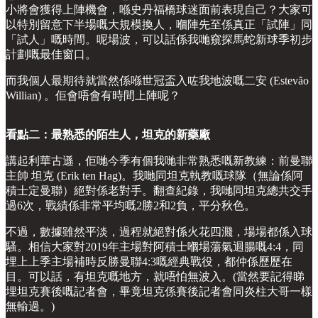
小將會獲得上陣機會，喺史丹福橋球迷面前表現自己？大家可
以特別留意下半場嘅大規模換人，嗰陣先至係真正「試陣」同
「試人」嘅時間。呢場波，可以話係我哋窺探馬蛇新球季初步
計劃嘅最佳窗口。
而我個人最期待就當然係喺世冠盃入咗我地波嘅二安 (Estevão
Willian) 。佢會唔會有時間上陣呢？
看點二：最熟悉的陌生人，坦克的新藥廠
講起利華古遜，佢哋今季有個我哋非常熟悉嘅新教練：前曼聯
主帥 坦克 (Erik ten Hag)。我哋同坦克執教嘅球隊（無論係阿
積士定曼聯）絕對係老對手。翻查紀錄，我哋同坦克總共交手
過6次，戰績係非常平均嘅2勝2和2負，平分秋色。
不過，數據雖然平淡，過程就絕對係火花四濺，場場都係入球
騷。相信大家對2019年主場對阿積士嗰場蕩氣迴腸嘅4:4，同
埋上上季主場補時反勝曼聯4:3嘅經典戰役，都仲係歷歷在
目。可以話，有坦克嘅地方，就唔怕無波入。(當然要記得睇
埋坦克賽後嘅記者會，畢竟坦克係賽後記者會同炎柱大哥一樣
無輸過。)