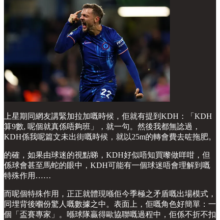
上星期同網友講緊加拉加嘅時候，佢就有提到KDH：「KDH
算9數, 呢個就真係唔夠班」，就一句。然後我都無諗過，
KDH係我呢篇文未出街嘅時候，就以25m的轉會費去咗拖肥。
的確，如果由球迷的視點睇，KDH好似唔知買嚟做咩咁，但
係球會甚至馬蛇的眼中，KDH可能有一個球迷唔會理解到嘅
特殊作用……
而呢個特殊作用，正正就體現喺佢今季極之矛盾嘅出場模式，
同埋背後嗰份驚人嘅數據之中。表面上，佢嘅角色好簡單：一
個「盃賽專家」。喺球隊贏得歐協聯嘅過程中，佢係不折不扣