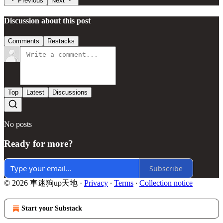
Previous
Next
Discussion about this post
Comments
Restacks
Top
Latest
Discussions
No posts
Ready for more?
Subscribe
© 2026 車迷狗up天地
·
Privacy
∙
Terms
∙
Collection notice
Start your Substack