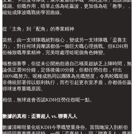
樣踢。佢嘅作用，唔單止係為咗贏波，更加係為咗「教學」，
縮短成隊波嘅戰術學習曲線。
從「主角」到「配角」的專業精神
當然，由一支球隊嘅絕對核心，變成另一支球隊嘅「盃賽主
力」，對任何球員嚟講都係一個巨大嘅心理挑戰。但KDH用
佢極致嘅專業精神，完美咁處理咗呢個角色轉變。
喺整個賽季，佢從未公開抱怨過自己喺英超缺乏上陣時間，無
論係正選90分鐘，定係後備10分鐘，佢都任勞任怨，付出
100%嘅努力。呢種成熟同以團隊為先嘅態度，令馬蛇嘅呢個
非傳統部署得以順利執行，而冇引起更衣室矛盾，亦都係佢贏
得球迷尊重嘅原因。
相信，無球迷會否認KDH任勞任怨呢一點。
數據的真相：盃賽超人 vs. 聯賽凡人
數據清晰咁量化咗KDH今季嘅雙重身份。當我哋深入剖析佢
喺唔同賽事嘅表現時，一個「盃賽超人」同「聯賽凡人」嘅形