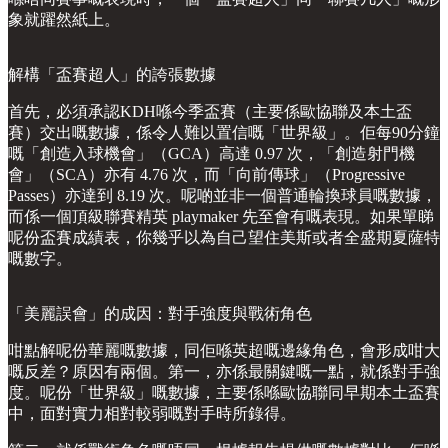
象就躍然紙上。
解構「盃賽超人」的誇張數據
首先，必須承認KDH喺今季盃賽（主要係歐協聯及本土盃
賽）交出嘅數據，係令人難以置信嘅「世界級」。佢每90分鐘
嘅「創造入球機會」（GCA）高達 0.97 次，「創造射門機
會」（SCA）亦有 4.76 次，而「向前傳球」（Progressive
Passes）亦達到 8.19 次。呢啲並非一個普通輪換球員嘅數據，
而係一個頂級聯賽精英 playmaker 先至會有嘅表現。如果單睇
呢份盃賽成績表，你幾乎以為自己望住美斯或者全盛期夏薩特
嘅數字。
「美麗誤會」的成因：對手強度與戰術角色
咁點解呢份華麗嘅數據，同佢喺英超嘅邊緣角色，會形成咁大
嘅反差？原因有兩個。第一，亦係最關鍵嘅一點，就係對手強
度。呢份「世界級」嘅數據，主要係喺歐協聯同早期本土盃賽
中，面對實力相對較弱嘅對手時所錄得。