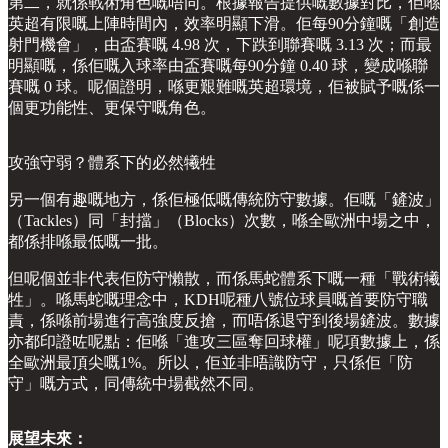
第二，就係戰術角色嘅唔同。根據報告提供嘅數據對比，佢喺
英超有限嘅上陣時間內，效率明顯下滑。佢每90分鐘嘅「創造
射門機會」，由盃賽嘅 4.98 次，下跌到聯賽嘅 3.13 次；而最
明顯嘅，係佢嘅入球率由盃賽嘅每90分鐘 0.40 球，變成喺聯
賽嘅 0 球。呢個證明，喺更艱難嘅英超環境，佢被賦予嘅係一
個更功能性、更保守嘅角色。
攻強守弱？體系下的必然犧牲
另一個有趣嘅地方，係佢極低嘅傳統防守數據。佢嘅「鏟波」
（Tackles）同「封擋」（Blocks）次數，喺全歐洲中場之中，
都係排喺最低嘅一批。
但呢個並非代表佢防守懶散，而係馬蛇體系下嘅一種「戰術犧
牲」。喺馬蛇嘅理念中，KDH呢種八號位球員嘅首要防守職
責，係喺前場進行高強度反搶，而唔係退守到後場鏟波。數據
亦都印證咗呢點：佢喺「進攻三區奪回球權」呢項數據上，係
全歐洲最頂尖嘅1%。所以，佢並非唔識防守，只係佢「防
守」嘅方式，同傳統中場截然不同。
展望未來：