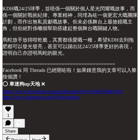
KDH嘅24/25球季，並唔係一個關於個人星光閃耀嘅故事，而
係一個關於戰術紀律、專業精神，同埋為咗一個更宏大嘅團隊
計劃，而作出無私貢獻嘅故事。佢未必係舞台上最搶鏡嘅主
角，但佢絕對係嗰個幫助搭建起整個舞台嘅關鍵人物。
馬蛇放手放得咁乾脆，其實都係愛嘅一種，希望KDH去到拖
肥都可以發光發亮，甚至可以踢出比24/25球季更好的表現，
證明自己亦證明馬蛇的眼光。
========================================
Facebook 同 Threads 已經開咗啦！如果鍾意我的文章可以入黎
按個讚！
⭕️
車迷狗up天地
❌
https://www.facebook.com/profile.php?id=61566593983419
https://www.threads.com/@hkgchedog
1
Share