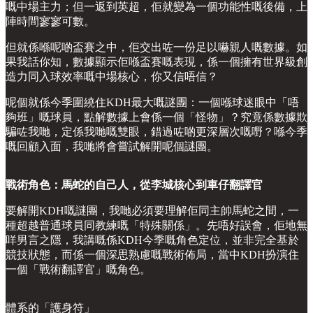
嘅中場主力；但一返到英超，佢就變為一個功能性嘅後備，上
陣時間寥寥可數。
但就係喺呢啲盃賽之中，佢交出咗一份足以嚇親人嘅數據。如
果我話你知，數據顯示佢喺盃賽嘅表現，係一個擁有世界級創
造力同入球效率嘅中場核心，你又信唔信？
呢個就係今季圍繞住KDH最大嘅謎團：一個喺球迷眼中「唔
夠班」嘅球員，點解數據上會係一個「怪物」？究竟係數據欺
騙咗我哋，定係我哋嘅雙眼，錯過咗啲更深層次嘅嘢？喺今季
嘅回顧入面，我哋將會嘗試解開呢個謎團。
戰術角色：馬蛇的自己人，從李城核心到車仔翻譯官
要解開KDH嘅謎團，我哋必須要理解佢同主帥馬蛇之間，一
種超越普通球員同教練嘅「特殊關係」。先唔好誤會，佢地無
咩男言之隱，我講嘅係KDH今季嘅角色定位，並非完全基於
競技狀態，而係一個深思熟慮嘅戰術佈局，當中KDH扮演住
一個「戰術翻譯官」嘅角色。
體系的「護身符」