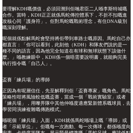
要理解KDH嘅價值，必須回溯到佢哋君臣二人喺李斯特城嘅
合作。當時，KDH正正就係馬蛇傳控體系下，不折不扣嘅進
攻核心同「護身符」。佢對馬蛇嘅戰術理念，有住DNA級別
嘅深刻理解。
呢個就係點解馬蛇會堅持將佢帶到車路士嘅原因。馬蛇自己亦
都直言：「你可以看到，此刻他（KDH）和隊友們說的是一
種不同的語言，因為他完全知道在有球和無球狀態下該做什
麼。」喺教練眼中，KDH係一個唔需要說明書，就能夠完美
執行指令嘅「自己人」。
盃賽「練兵場」的導師
正因為有呢層信任，先至解釋到佢「盃賽專家」嘅角色。馬蛇
策略性咁將風險較低嘅盃賽，當成一個「戰術實驗室」或者
「練兵場」，用嚟畀隊中其他仲喺度適應緊新體系嘅球員，去
學習同演練複雜嘅傳跑模式。
喺呢個「練兵場」入面，KDH就係馬蛇喺場上嘅「導師」或
者「示範單位」。佢嘅每一次跑動、每一次傳球，都係喺度向
安素、卡些度等隊友，展示緊最標準嘅「馬蛇足球」應該係點