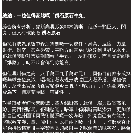
總結：一粒值得豪賭嘅「鑽石原石牛丸」
綜合所有分析，錫斯高嘅形象非常清晰：佢係一顆巨大、閃
亮，但又有瑕疵嘅
鑽石原石
。
佢擁有成為頂級中鋒所需要嘅一切硬件：身高、速度、力量、
射術、制空、甚至盤帶，某啲方面甚至已經達到世界級水平。
佢就係我哋引言提到嗰粒「牛丸」，材料頂級，而且肯定能夠
「爆漿」，時不時會俾到你驚喜。
但佢嘅叫價之高（八千萬至九千萬歐元），同佢目前仲未成熟
嘅無球走位意識、唔穩定嘅表現形成咗巨大嘅矛盾。呢個價
格，反映出買家唔係買緊佢今日嘅「即戰力」，而係豪賭緊佢
成為下一個夏蘭特嘅「可能性」。
對曼聯或者紐卡素嚟講，簽入錫斯高，就係一場典型嘅高風
險、高回報賭局。佢哋賭嘅，唔單止係錫斯高嘅潛力，更加係
對自己教練團隊同戰術體系嘅一次考驗：究竟自己有冇能力，
將呢粒充滿力量、間中仲可以扭兩下嘅「牛丸」，打磨成真正
能夠持續穩定咁主宰禁區嘅超級射手？呢個問題嘅答案，將會