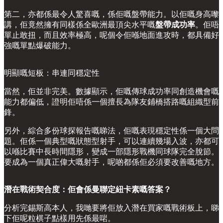
第二，亦都係最令人驚喜嘅，係佢嘅盤帶能力。以佢嘅身高嚟
講，佢竟然擁有同樣係全歐洲最頂尖水平嘅
盤帶成功率
。佢唔
單止敢扭，而且效率極高，呢個令佢喺地面進攻時，都具備好
強嘅單點爆破能力。
明顯嘅短板：串連同穩定性
當然，佢並非完美。數據顯示，佢嘅傳球成功率同創造機會嘅
能力都偏低，證明佢唔係一個擅長為隊友鋪橋搭路嘅組織型前
鋒。
另外，綜合多份球探報告嘅睇法，佢嘅表現穩定性係一個大問
題。佢係一個典型嘅狀態型射手，可以連續幾場入波，亦都可
以喺比賽中長時間隱形，變成一部隱形戰機同球隊完全脫節。
要成為一個真正偉大嘅射手，呢啲都係佢必須要改善嘅地方。
潛在戰術契合度：佢會係曼聯定紐卡素嘅答案？
分析完錫斯高本人，我哋要將佢放入潛在買家嘅戰術板上，睇
下佢呢粒棋子點樣用先係最啱。