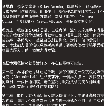
喺
曼聯
，領隊艾摩廉（Ruben Amorim）嘅體系下，錫斯高好
大機會被用作單箭頭。佢嘅作用，就係作為前場嘅支點，用佢
嘅身高同力量去衝擊對方防線，為身後嘅古亞（Matheus
Cunha）同麥比奧莫（Bryan Mbeumo）等輔鋒拉開空間。
理論上，呢個組合睇落唔錯。但現實係，近年艾摩廉手下嘅曼
聯前鋒往往需要承擔極多嘅戰術任務，唔單止要入波，仲要墮
後組織、參與防守、甚至自己創造機會。對於一個仲需要打
磨、串連能力唔係強項嘅錫斯高嚟講，要喺奧脫福球場承受呢
種巨大壓力，係一個極大嘅考驗。
喺
紐卡素
嘅情況就靈活好多，存在住兩種可能性。
第一種，亦都係最令球迷期待嘅，就係佢同另一位頂級前鋒伊
薩克（Alexander Isak）組成
雙前鋒
。一個高大強壯、擅長空戰
同爆射；一個技術細膩、走位靈巧，呢種風格完美互補嘅組
合，絕對有潛力摧毀任何英超防線。
第二種可能性，就係喺伊薩克離隊嘅情況下，由錫斯高獨力撐
起鋒線。屆時，佢將會為紐卡素帶嚟一種截然不同，但同樣致
命嘅、更直接、更具侵略性嘅攻擊模式。