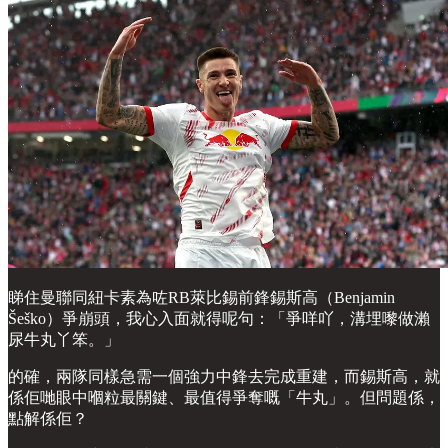
睇住曼聯同紐卡素為咗RB萊比錫前鋒錫斯高（Benjamin
Šeško）爭崩頭，我心入面就得呢句：「爭咩吖，溝埋嚟做瀨
尿牛丸丫笨。」
的確，兩隊同樣急需一個強力中鋒去完成重建，而錫斯高，就
係佢哋眼中嗰粒最關鍵、最值得爭奪嘅「牛丸」。但問題係，
點解係佢？