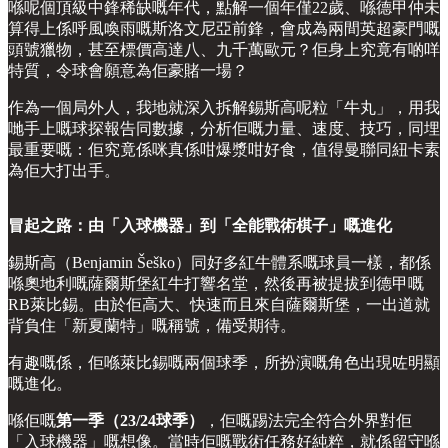
喺呢個頂級中鋒稀缺嘅年代，點解一個年僅22歲、喺德甲仲未
算得上係呼風喚雨嘅斯洛文尼亞前鋒，會成為兩間英超豪門嘅
頭號獵物，甚至標價高達八、九千萬歐元？佢身上究竟有啲咩
特質，令球會願意為佢豪賭一場？
作為一個局外人，我地就深入拆解錫斯高呢粒「牛丸」，用我
哋手上嘅球探報告同數據，分析佢嘅力量、速度、技巧，同埋
最重要嘅：佢究竟係咪真係咁爆漿咁好食，值得曼聯同紐卡素
為佢大打出手。
冒起之路：由「入球機器」到「全能戰術棋子」嘅進化
錫斯高（Benjamin Šeško）同好多紅牛體系嘅球員一樣，都係
喺奧地利嘅薩爾斯堡紅牛打響名堂，然後再被提拔到德甲嘅
RB萊比錫。由於佢高大、快速而且來自薩爾斯堡，一出道就
背負住「新夏蘭特」嘅稱號，備受期待。
有趣嘅係，佢喺萊比錫嘅兩個球季，所扮演嘅角色出現咗明顯
嘅進化。
喺佢嘅
第一季（23/24球季）
，佢嘅踢法完全符合外界對佢
「入球機器」嘅想像。當時佢嘅戰術任務好純粹，就係留守喺