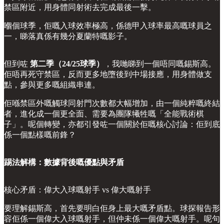
禁區附近，用身體同射術去完成最後一擊。
嗰個球季，佢嘅入球效率極高，係德甲入球率最高嘅球員之
一，睇落真係有幾分夏蘭特嘅影子。
但到咗
第二季（24/25球季）
，我哋睇到一個唔同嘅錫斯高。
佢唔再死守禁區，反而更多地墮後到中場接應，用身體做支
點，參與更多嘅組織串連。
佢喺禁區外嘅觸球同射門次數都大幅增加，由一個純粹嘅終結
者，進化成一個更全面、需要為團隊犧牲嘅「全能戰術棋
子」。呢個轉變，亦都引發咗一個關於佢嘅核心討論：佢到底
係一個點樣嘅前鋒？
踢法解構：數據背後嘅優點與矛盾
核心矛盾：偉大入球嘅射手 vs 偉大嘅射手
要理解錫斯高，首先要明白佢身上最大嘅矛盾點。球探報告形
容佢係一個偉大入球嘅射手，但仲未係一個偉大嘅射手。呢句