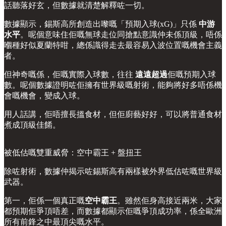
話聽落好玄，但數據就清楚解釋咗一切。
數據顯示，錫斯高所創造出嚟嘅「預期入球(xG)」只係
中游
水平
。呢個意味住佢嘅無球走位同搶點意識仲未係頂級，唔係
嗰種好似夏蘭特咁，總係識得走去最容易入波位置嘅機會主義
者。
但神奇嘅係，佢嘅實際入球數，往往
遠遠超過
佢嘅預期入球
數。呢個數據證明咗佢擁有世界級嘅射術，能夠將好多唔係機
會嘅機會，變成入球。
用人話講，佢唔擅長搵食材，但佢廚藝好好，可以將普通食材
煮成頂級佳餚。
被低估嘅雙重威脅：空中霸王 + 盤扭王
除咗射術，數據仲揭示咗錫斯高有兩樣被外界低估咗嘅世界級
武器。
第一，佢係一個真正嘅
空中霸王
。雖然佢身高接近兩米，大家
都預期佢爭頂唔差，而數據都顯示佢嘅爭頂成功率，係全歐洲
所有前鋒之中最頂尖嘅水平。