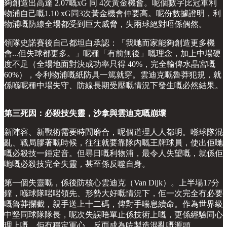
夠創造出高達 2.07嘅xG 同 4次黃金機會。呢個數字比冠軍利
物浦自己嘅1.10 xG同3次黃金機會仲要高。呢份數據證明，利
物浦嘅防線全場都受到巨大威脅，失兩球絕對唔係偶然。
領隊史諾賽後自己都坦白承認：「我哋而家能夠創造更多機
會...但失球都更多。」呢種「有前無後」嘅理念，加上中場硬
度不足（全場地面對決成功率只得 40%，完全輸俾水晶宮嘅
60%），令利物浦嘅紙防具一篤就穿。雲迪克嘅魯莽犯規，就
係喺呢種中場失守、防線長期受壓嘅情況下發生嘅必然結果。
第三死因：必殺技失靈，沙拿與雲迪克嘅崩壞
新陣容、新戰術需要時間磨合，呢個道理人人都明。喺球隊混
亂、戰局膠著嘅時候，往往就要靠隊內嘅王牌球員，使出佢哋
嘅必殺技一錘定音。但尋日嘅利物浦，最令人失望嘅，就係佢
哋嘅必殺技完全失靈，甚至係反噬自身。
第一個失靈嘅，係後防核心雲迪克（Van Dijk）。上半場17分
鐘，喺球隊啱啱領先、形勢大好嘅情況下，佢一次完全冇必要
嘅魯莽攔截，親手送上十二碼，俾對手喘息續命。作為世界級
中堅同球隊隊長，呢次失誤唔單止係技術上嘅，更係經驗同心
理上嘅。佢冇穩定軍心，反而成為咗製造混亂嘅源頭。