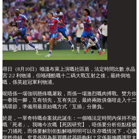
尋日（8月10日）喺溫布萊上演嘅社區盾，法定時間比數 水晶
宮 2:2 利物浦，但喺殘酷嘅十二碼大戰互射之後，最終倒地
嘅，係英超冠軍利物浦。
呢唔係一場強弱懸殊嘅屠殺，而係一場激烈嘅肉搏戰。雙方你
一拳我一腳，互有領先，互有失誤，最終兩敗俱傷咁走入十二
碼環節，準備用最原始嘅方式「互插」分勝負。
於是，一單奇特嘅命案就此誕生：一個喺法定時間內保持不敗
嘅「死者」。我哋今次嘅【死因研究】，唔係要分析佢點樣被
一刀捅死，而係要解剖佢點解喺明明可以生存嘅情況下，心臟
突然停頓。究竟係因為新買嘅武器唔夠利？定係新換嘅護甲太