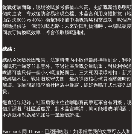
從戰術層面睇，呢場波嘅參考價值非常高。史諾嘅新體系明顯
傾向進攻，導致後防容易出現空檔。水晶宮利用身體對抗（地
面對決60% vs 40%）衝擊利物浦中場嘅策略相當成功。呢個為
我哋提供咗一個清晰嘅思路：未來對陣利物浦時，中場嘅硬度
同攻守轉換嘅效率，將會係取勝嘅關鍵。
總結：
總結今次嘅死因報告，法定時間內不敗但最終捧唔到盃，利物
浦嘅死亡睇落並非意外。不過社區盾嘅分量唔重，對於利物浦
嚟講可能只係一個小小嘅遺憾而已。三大死因環環相扣：新兵
嘅經驗不足、戰術嘅攻守失衡，最終導致核心球員喺關鍵時刻
崩壞。呢啲問題喺季前社區盾中暴露，總好過喺正式比賽先爆
煲。
翻查近年紀錄，社區盾得主往往喺聯賽衝擊冠軍會有困擾，呢
個所謂嘅「社區盾魔咒」對水晶宮嚟講，就可能唔成咩問題，
不過就相對為魔咒加咗一筆新嘅證據。
========================================
Facebook 同 Threads 已經開咗啦！如果鍾意我的文章可以入黎