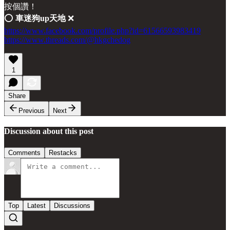
按個讚！
⭕️
車迷狗up天地
❌
https://www.facebook.com/profile.php?id=61566593983419
https://www.threads.com/@hkgchedog
1
Share
Previous
Next
Discussion about this post
Comments
Restacks
Top
Latest
Discussions