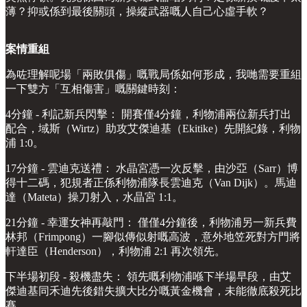
薄？抑或係到最後關頭，操縱武器嘅人自己心虛手軟？
案情重組
為咗理解呢場「兩敗俱傷」嘅戰局係如何形成，我哋需要重組
一下雙方「互相傷害」嘅關鍵時刻：
4分鐘 - 利記新兵閃擊： 開賽僅4分鐘，利物浦兩位新兵打出
配合，域斯（Wirtz）助攻艾傑迪基（Ekitike）先開紀錄，利物
浦 1:0。
17分鐘 - 雲迪克送禮： 水晶宮憑一次反擊，由沙亞（Sarr）博
得十二碼，犯規者正係利物浦隊長雲迪克（Van Dijk）。馬迪
達（Mateta）操刀射入，水晶宮 1:1。
21分鐘 - 幸運女神再敲門： 僅僅4分鐘後，利物浦另一新兵費
林邦（Frimpong）一腳似傳似射嘅高波，意外地笠死對方門將
軒達臣（Henderson），利物浦 2:1 再次領先。
下半場初段 - 殺機盡失： 領先嘅利物浦喺下半場早段，由艾
傑迪基同禾迪先後錯失擴大比分嘅黃金機會，未能徹底殺死比
賽。