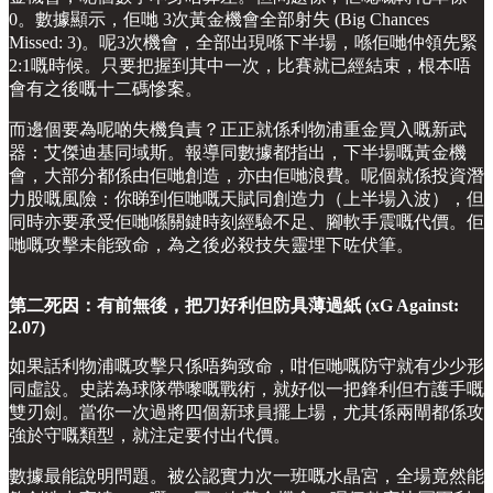
0。數據顯示，佢哋 3次黃金機會全部射失 (Big Chances
Missed: 3)。呢3次機會，全部出現喺下半場，喺佢哋仲領先緊
2:1嘅時候。只要把握到其中一次，比賽就已經結束，根本唔
會有之後嘅十二碼慘案。
而邊個要為呢啲失機負責？正正就係利物浦重金買入嘅新武
器：艾傑迪基同域斯。報導同數據都指出，下半場嘅黃金機
會，大部分都係由佢哋創造，亦由佢哋浪費。呢個就係投資潛
力股嘅風險：你睇到佢哋嘅天賦同創造力（上半場入波），但
同時亦要承受佢哋喺關鍵時刻經驗不足、腳軟手震嘅代價。佢
哋嘅攻擊未能致命，為之後必殺技失靈埋下咗伏筆。
第二死因：有前無後，把刀好利但防具薄過紙 (xG Against:
2.07)
如果話利物浦嘅攻擊只係唔夠致命，咁佢哋嘅防守就有少少形
同虛設。史諾為球隊帶嚟嘅戰術，就好似一把鋒利但冇護手嘅
雙刃劍。當你一次過將四個新球員擺上場，尤其係兩閘都係攻
強於守嘅類型，就注定要付出代價。
數據最能說明問題。被公認實力次一班嘅水晶宮，全場竟然能