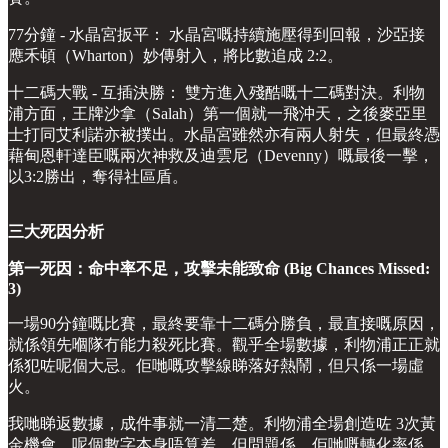
77分鐘 - 水晶宮扳平： 水晶宮嘅持續施壓得到回報，沙亞接
應禾頓（Wharton）妙傳射入，將比數追成 2:2。
十二碼大戰 - 互插決勝： 雙方進入殘酷嘅十二碼對決。利物
浦方面，王牌沙拿（Salah）第一個就一飛沖天，之後麥亞里
士打同艾利諾亦被撲出。水晶宮雖然亦有兩人射失，但最終憑
藉甸恩軒達臣嘅兩次神救及迪雲尼（Devenny）嘅最後一擊，
以3:2勝出，奪得社區盾。
三大死因分析
第一死因：命中率不足，攻擊未能致命 (Big Chances Missed:
3)
一場90分鐘嘅比賽，最終要靠十二碼分勝負，最直接嘅原因，
就係領先嗰隊冇能力殺死比賽。觀乎全場數據，利物浦正正就
係犯咗呢個大忌。佢哋嘅攻擊線睇落好熱鬧，但只係一場虛
火。
我哋睇返數據，成件事就一清二楚。利物浦全場創造咗 3次黃
金機會，呢個數字本身唔算差。但問題係，佢哋嘅轉化率係