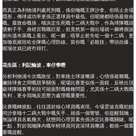
而真正為利物浦判處死刑嘅，係佢哋嘅王牌沙拿。佢唔止全場
隱形，傳球成功率更係正選球員中最低。但呢啲都唔係最致命
嘅。最致命嘅係，喺決定生死嘅十二碼大戰中，作為球隊嘅頭
號劊子手、身經百戰嘅巨星，佢竟然第一個出場就一腳將個波
射向溫布萊嘅上看台。呢一腳，唔單止射失咗一個十二碼，更
加徹底摧毀咗全隊嘅心理防線。當你嘅「必殺技」帶頭自爆，
呢場仗就已經冇得打。
花生區：利記輸波，車仔學嘢
分析利物浦今次嘅敗仗，對車路士球迷嚟講，心情係複雜嘅。
撇除球會之間嘅競爭關係，呢場比賽更似係一面鏡，反映出頂
級球隊喺賽季初段可能面對嘅種種問題，尤其係十二碼大戰嘅
失利，更令我哋反思壓力處理嘅重要性。
比賽嘅轉捩點，往往源於核心球員嘅表現。今場雲迪克嘅犯錯
同沙拿喺十二碼大戰中嘅失手，就係一個警號。佢提醒我哋，
無論球員名氣幾大，狀態同心理質素先係決定比賽嘅關鍵。呢
一點，對於我哋隊內嘅年輕球員同資深球員嚟講，都係一個重
要嘅提醒。