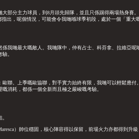
哋大部分主力球員，到8月頭先歸隊，並且只係踢得兩場熱身賽
tic》都指出，呢個情況，可能會令我哋喺球季初段，處於一個「重
然係我哋最大嘅敵人。我哋隊中，仲有占士、科芬拿、拉維亞呢
考驗。
：歐聯。上季嘅歐協聯，對手實力始終有限，我哋可以輕鬆應付
理嘅消耗，都係一個全新而且極之嚴峻嘅考驗。
結。
aresca）帥位穩固，核心陣容得以保留，前場火力亦都得到