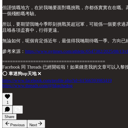
但謹慎嘅地方，在於我哋要面對嘅挑戰，亦都係實實在在嘅。
一個殘酷嘅考驗。
所以，要期望我哋今季即刻挑戰英超冠軍，可能係一個要求過
且喺各項盃賽中，行得更遠。
無論如何，呢個肯定係近年，最值得我哋期待嘅一季。方向已
參考來源：
https://www.nytimes.com/athletic/6547382/2025/08/13/c
========================================
Facebook 同 Threads 已經開咗啦！如果鍾意我的文章可以入
⭕️
車迷狗up天地
❌
https://www.facebook.com/profile.php?id=61566593983419
https://www.threads.com/@hkgchedog
1
Share
Previous
Next