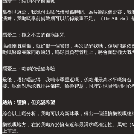
隱憂一：縮短的季前備戰
贏得世冠盃，我哋付出嘅代價就係時間。為咗踢呢個盃賽，我
演練，我哋嘅季前備戰期可以話係嚴重不足。《The Athle
隱憂二：揮之不去的傷病詛咒
高維爾嘅重傷，就好似一個警鐘，再次提醒我哋，傷病問題依
哋嘅醫療團隊同教練組，喺球員負荷管理上，將會面臨極大嘅
隱憂三：歐聯的殘酷考驗
最後，唔好唔記得，我哋今季重返嘅，係歐洲最高水平嘅舞台
賽。呢個對馬蛇嘅排兵佈陣、輪換智慧，同埋對球員體能同心
總結：謹慎，但充滿希望
綜合以上嘅分析，我哋可以為新球季，得出一個謹慎樂觀嘅總
樂觀嘅地方，在於我哋終於擁有近年最渴求嘅穩定性。馬蛇（M
上前進。