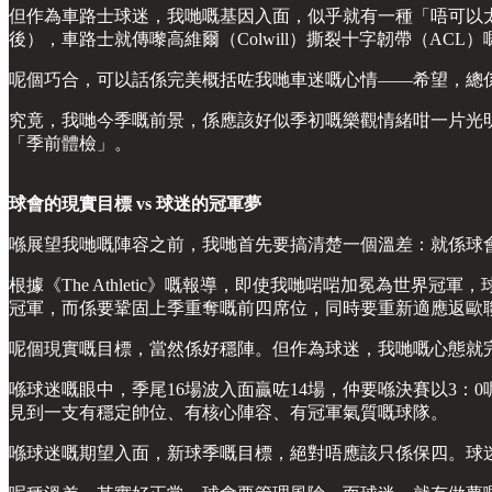
但作為車路士球迷，我哋嘅基因入面，似乎就有一種「唔可以太開心」嘅宿
後），車路士就傳嚟高維爾（Colwill）撕裂十字韌帶（ACL
呢個巧合，可以話係完美概括咗我哋車迷嘅心情——希望，總
究竟，我哋今季嘅前景，係應該好似季初嘅樂觀情緒咁一片光
「季前體檢」。
球會的現實目標 vs 球迷的冠軍夢
喺展望我哋嘅陣容之前，我哋首先要搞清楚一個溫差：就係球
根據《The Athletic》嘅報導，即使我哋啱啱加冕為世界
冠軍，而係要鞏固上季重奪嘅前四席位，同時要重新適應返歐
呢個現實嘅目標，當然係好穩陣。但作為球迷，我哋嘅心態就
喺球迷嘅眼中，季尾16場波入面贏咗14場，仲要喺決賽以3
見到一支有穩定帥位、有核心陣容、有冠軍氣質嘅球隊。
喺球迷嘅期望入面，新球季嘅目標，絕對唔應該只係保四。球