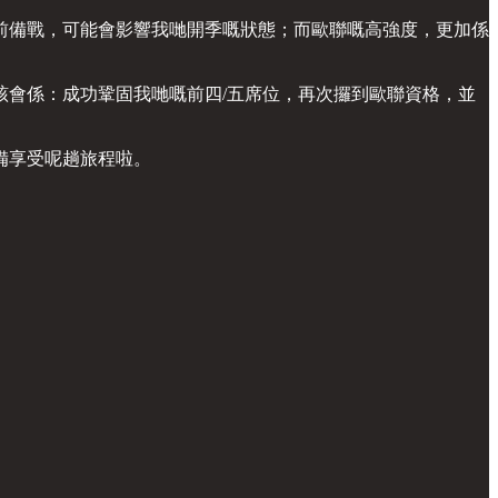
前備戰，可能會影響我哋開季嘅狀態；而歐聯嘅高強度，更加係
會係：成功鞏固我哋嘅前四/五席位，再次攞到歐聯資格，並
備享受呢趟旅程啦。