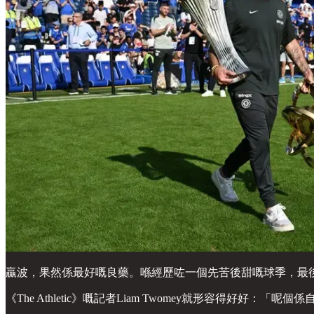
贏波，果然係最好嘅良藥。喺經歷咗一個先苦後甜嘅球季，最
《The Athletic》嘅記者Liam Twomey就形容得好好