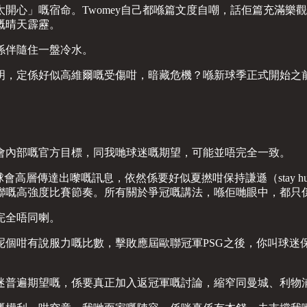
命。Twomey自己都喺篇文度自嘲，話佢篇充滿樂觀情緒嘅稿，交咗上去
）嘅晴天霹靂。
係伴隨住一盤冷水。
明，定係好似高維爾嘅受傷咁，暗藏危機？喺新球季正式開始之
會內部嘅官方目標，同我哋球迷嘅期望，可能並唔完全一致。
冠軍，球會高層傳達出嚟嘅訊息，依然係要好似夏撚咁保持謙遜（stay
聯嘅高強度比賽節奏。所有關於爭冠嘅講法，喺佢哋眼中，都只
完全唔同喇。
：0呢個咁有說服力嘅比數，擊敗應屆歐聯冠軍PSG之後，你叫球
迷普遍期望嘅，係要真正加入返冠軍嘅討論，縮窄同曼城、利物