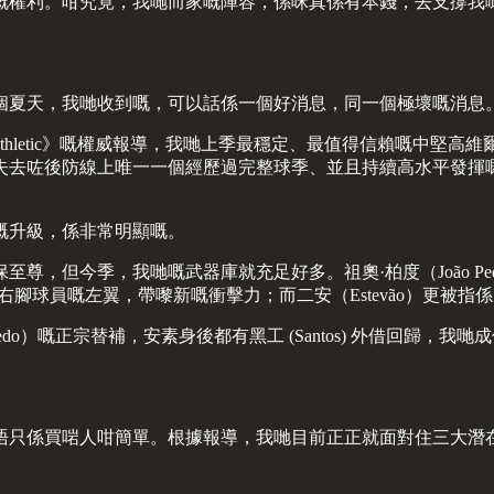
嘅權利。咁究竟，我哋而家嘅陣容，係咪真係有本錢，去支撐我
個夏天，我哋收到嘅，可以話係一個好消息，同一個極壞嘅消息
letic》嘅權威報導，我哋上季最穩定、最值得信賴嘅中堅高維爾（L
去咗後防線上唯一一個經歷過完整球季、並且持續高水平發揮嘅
嘅升級，係非常明顯嘅。
但今季，我哋嘅武器庫就充足好多。祖奧·柏度（João Pedro
我哋缺乏右腳球員嘅左翼，帶嚟新嘅衝擊力；而二安（Estevão）
aicedo）嘅正宗替補，安素身後都有黑工 (Santos) 外借
唔只係買啱人咁簡單。根據報導，我哋目前正正就面對住三大潛