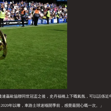
後連贏歐協聯同世冠盃之後，史丹福橋上下嘅氣氛，可以話係近
：「呢個係自2020年以嚟，車路士球迷喺開季前，感覺最開心嘅一次。」