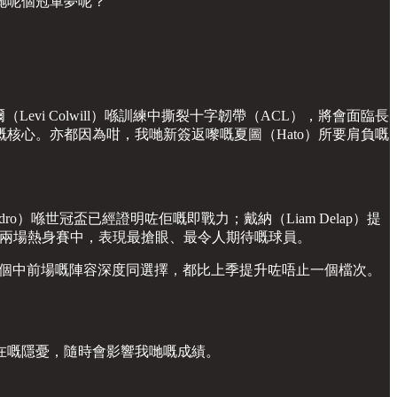
哋呢個冠軍夢呢？
。
evi Colwill）喺訓練中撕裂十字韌帶（ACL），將會面臨長
核心。亦都因為咁，我哋新簽返嚟嘅夏圖（Hato）所要肩負嘅
）喺世冠盃已經證明咗佢嘅即戰力；戴納（Liam Delap）提
更被指係兩場熱身賽中，表現最搶眼、最令人期待嘅球員。
回歸，我哋成個中前場嘅陣容深度同選擇，都比上季提升咗唔止一個檔次。
在嘅隱憂，隨時會影響我哋嘅成績。