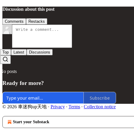
Discussion about this post
Comments
Restacks
Top
Latest
Discussions
No posts
Ready for more?
Subscribe
© 2026 車迷狗up天地
·
Privacy
∙
Terms
∙
Collection notice
Start your Substack