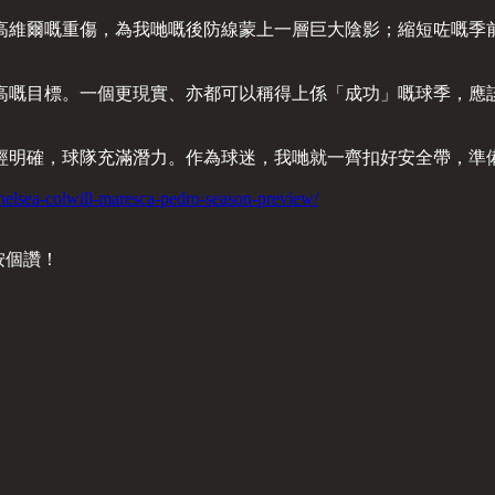
高維爾嘅重傷，為我哋嘅後防線蒙上一層巨大陰影；縮短咗嘅季
高嘅目標。一個更現實、亦都可以稱得上係「成功」嘅球季，應該
經明確，球隊充滿潛力。作為球迷，我哋就一齊扣好安全帶，準
helsea-colwill-maresca-pedro-season-preview/
黎按個讚！