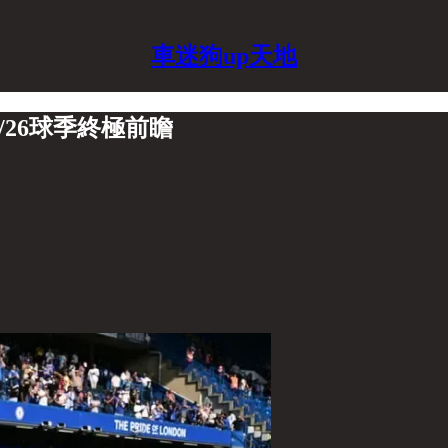
車迷狗up天地
/26球季終極前瞻