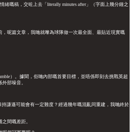
「literally minutes after」（字面上幾分鐘之
前，呢篇文章，我哋就嚟為球隊做一次最全面、最貼近現實嘅
 humble）。據聞，佢哋內部嘅首要目標，並唔係即刻去挑戰英超
係外部噪音。
迷保持謙遜可能會有一定難度？經過幾年嘅混亂同重建，我哋終於
浦之間嘅差距。