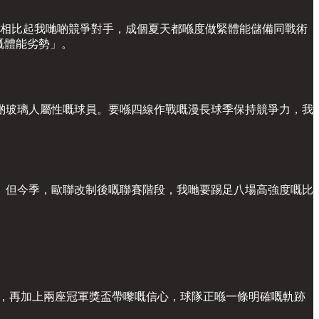
。相比起我哋啲競爭對手，成個夏天都喺度做緊體能儲備同戰術
大嘅體能劣勢」。
啲玻璃人屬性嘅球員。要喺四線作戰嘅漫長球季保持競爭力，我
。但今季，歐聯改制後嘅聯賽階段，我哋要踢足八場高強度嘅比
升級，再加上兩座冠軍獎盃帶嚟嘅信心，球隊正喺一條明確嘅軌跡