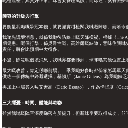
呢種溫差，其實好正常。球會要管理風險，而球迷，就有做夢
陣容的升級與打擊
要衡量我哋嘅爭冠本錢，就要誠實咁檢閱我哋嘅陣容。而喺今
我哋先講壞消息，就係我哋後防線上嘅天降橫禍。根據《The Ath
期傷患。呢個打擊，係災難性嘅。高維爾嘅缺陣，意味住我哋失
責任，將會比預期中大得多。
不過，除咗呢個壞消息，我哋亦都要睇到，球隊喺其他位置上
最大嘅改善，肯定係喺前場。上季我哋好多時都係靠彭馬單天保至尊，
供咗一個傳統中鋒嘅選擇；基頓斯（Jamie Gittens）為
再加上中場簽入咗艾素高（Dario Essugo），作為卡些度（C
三大隱憂：時間、體能與歐聯
雖然我哋嘅陣容深度睇落有所提升，但新球季要取得成功，並