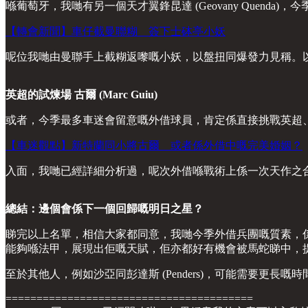
喺葡萄牙，我哋有另一個天才翼鋒昆達 (Geovany Quenda)，
【轉會新聞】車仔截曼聯糊 簽下士砵亭小妖
呢位我哋由曼聯手上截糊返嚟嘅小妖，以盤扭同爆發力見稱。
英超的試煉場 古爾 (Marc Guiu)
或者，今季最多車迷會留意嘅外借球員，肯定係直接挑戰英超、外借去升班
【車迷觀點】新特蘭同小將古爾 或者係外借中嘅完美婚姻？
入面，我哋已經詳細分析過，呢次外借喺戰術上係一次天作之
總結：邊個會係下一個回歸嘅明日之星？
睇完以上名單，相信大家都同意，我哋今季外借兵團嘅質素，係近
能夠喺法甲，展現出佢嘅天賦，佢亦都好有機會被馬蛇睇中，
至於其他人，例如沙亞同彭達斯 (Penders)，可能需要
========================================