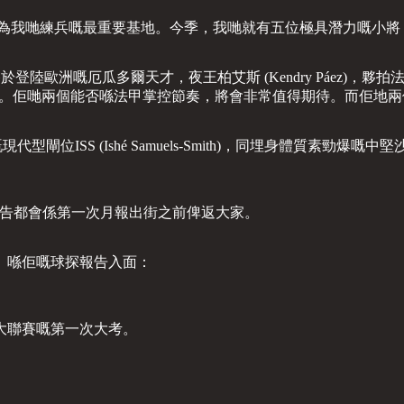
）自然成為我哋練兵嘅最重要基地。今季，我哋就有五位極具潛力嘅小
洲嘅厄瓜多爾天才，夜王柏艾斯 (Kendry Páez)，夥拍法國U19
ox中場。佢哋兩個能否喺法甲掌控節奏，將會非常值得期待。而佢
閘位ISS (Ishé Samuels-Smith)，同埋身體質素勁爆嘅中堅
報告都會係第一次月報出街之前俾返大家。
rs。喺佢嘅球探報告入面：
大聯賽嘅第一次大考。