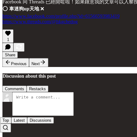
Facebook 同 Threads 已經開咗啦！如果鍾意我的文章可以入
⭕️
車迷狗up天地
❌
https://www.facebook.com/profile.php?id=61566593983419
https://www.threads.com/@hkgchedog
1
Share
Previous
Next
Discussion about this post
Comments
Restacks
Top
Latest
Discussions