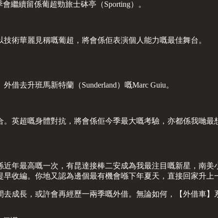
今季會繼續留係葡超勁旅士砵亭（Sporting）。
以技術華麗見稱嘅葡超，將會係佢表演個人能力嘅最佳舞台。
馬新特蘭（Sunderland）嘅Marc Guiu。
合。英超嘅身體對抗，將會係佢今季最大嘅考驗，亦都係我哋最
年最高嘅一次，有昆達接棒二安成為我最注目嘅新星，南美小妖夜王
提早收編。你地又認為邊個最有機會喺下年夏天，直接回家升上
更長嘅時間去成長，或許會再經歷一兩季嘅外借。無論如何，【外借