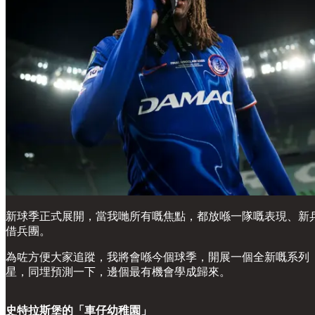
新球季正式展開，當我哋所有嘅焦點，都放喺一隊嘅表現、新
借兵團。
為咗方便大家追蹤，我將會喺今個球季，開展一個全新嘅系列
星，同埋預測一下，邊個最有機會學成歸來。
史特拉斯堡的「車仔幼稚園」