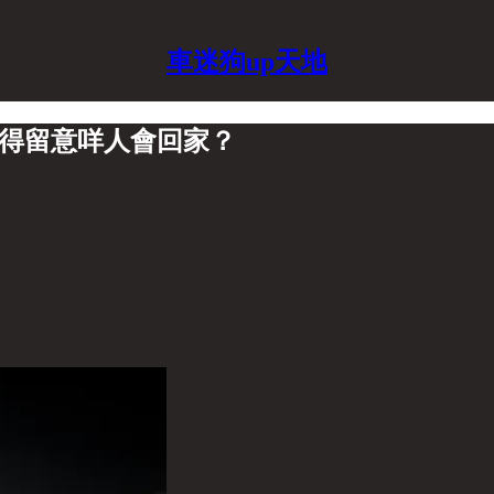
車迷狗up天地
值得留意咩人會回家？