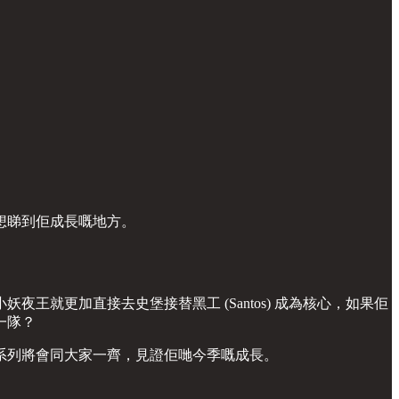
想睇到佢成長嘅地方。
就更加直接去史堡接替黑工 (Santos) 成為核心，如果佢
一隊？
車】系列將會同大家一齊，見證佢哋今季嘅成長。