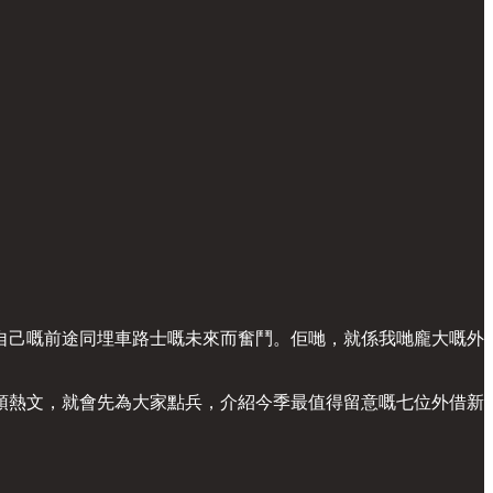
自己嘅前途同埋車路士嘅未來而奮鬥。佢哋，就係我哋龐大嘅外
預熱文，就會先為大家點兵，介紹今季最值得留意嘅七位外借新