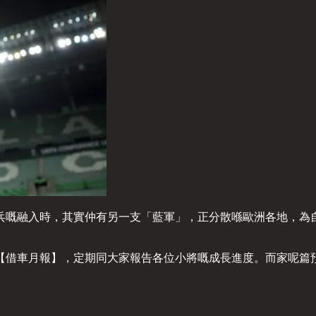
兵嘅融入時，其實仲有另一支「藍軍」，正分散喺歐洲各地，為
【借車月報】，定期同大家報告各位小將嘅成長進度。而家呢篇