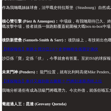
作為我哋嘅姊妹球會，法甲嘅史特拉斯堡（Strasbourg
核心雙引擎 (Páez & Amougou)：
中場線，有我哋期待已久、終於登陸歐
嘅攻擊中場，後者就係一個跑動覆蓋範圍極大嘅box-to-b
後防新壁壘 (Samuels-Smith & Sarr)：
後防線上，有技術出色嘅現代型
【球探報告】車路士買沙亞2.0？史堡轉校生係寶定係伏
沙亞係「寶」定係「伏」，今季就會有答案。至於ISS的球探
未來門神 (Penders)：
龍門位置，就有比利時高佬Mike Pende
【球探報告】車仔又搵到新古圖斯？ 門將彭達斯憑咩上位
我哋分析過佢有成為頂級門將嘅潛力。今次外借，就係佢喺五
葡超過人王：昆達 (Geovany Quenda)