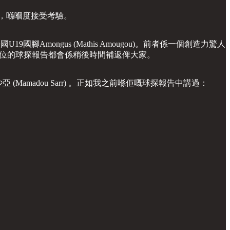
將，喺嗰度接受考驗。
國腳Amongus (Mathis Amougou)。前者係一個創造力驚人
地兩位的球探報告都會係稍後時間補返俾大家。
沙亞 (Mamadou Sarr) 。正如我之前喺佢嘅球探報告中講過：