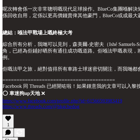
呢次轉會係一次非常聰明嘅現代足球操作。BlueCo集團喺
係回收自用，定係以更高價錢賣俾其他豪門，BlueCo或成最大
總結：喺法甲戰場上嘅終極大考
綜合所有分析，我哋可以見到，森美爾-史密夫（Ishé Samue
角，已經為佢鋪好晒所有通往成功嘅道路。佢喺法甲嘅表現，將
例。
佢嘅法甲之旅，絕對值得所有車路士球迷密切關注，而我哋都
========================================
Facebook 同 Threads 已經開咗啦！如果鍾意我的文章可以入
⭕️
車迷狗up天地
❌
https://www.facebook.com/profile.php?id=61566593983419
https://www.threads.com/@hkgchedog
1