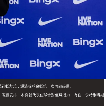
個意想唔到嘅方式，通過咗球會嘅第一次內部篩選。
。呢個安排，本身就代表住球會對佢嘅潛力，有住一份特別嘅期