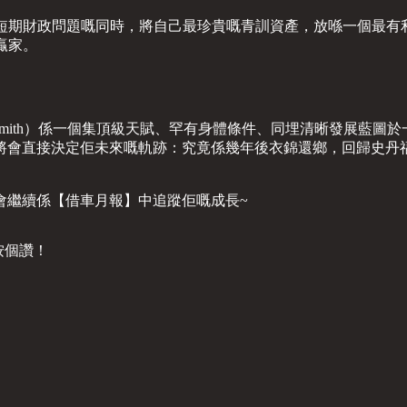
解決短期財政問題嘅同時，將自己最珍貴嘅青訓資產，放喺一個最
贏家。
ls-Smith）係一個集頂級天賦、罕有身體條件、同埋清晰發展藍
會直接決定佢未來嘅軌跡：究竟係幾年後衣錦還鄉，回歸史丹福橋
會繼續係【借車月報】中追蹤佢嘅成長~
黎按個讚！