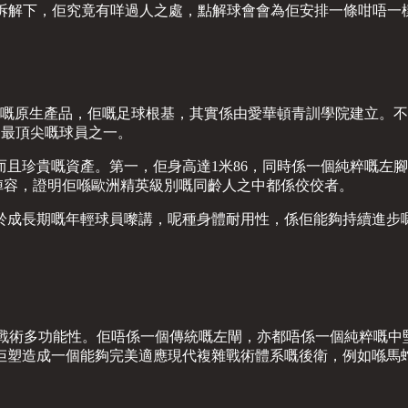
就嚟拆解下，佢究竟有咩過人之處，點解球會會為佢安排一條咁唔
咸（Cobham）嘅原生產品，佢嘅足球根基，其實係由愛華頓青訓學院
齡人中最頂尖嘅球員之一。
且珍貴嘅資產。第一，佢身高達1米86，同時係一個純粹嘅左
陣容，證明佢喺歐洲精英級別嘅同齡人之中都係佼佼者。
於成長期嘅年輕球員嚟講，呢種身體耐用性，係佢能夠持續進步
價值，在於佢嘅戰術多功能性。佢唔係一個傳統嘅左閘，亦都唔係一個
塑造成一個能夠完美適應現代複雜戰術體系嘅後衛，例如喺馬蛇（