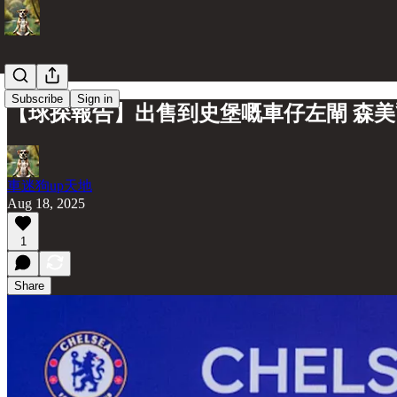
Subscribe
Sign in
【球探報告】出售到史堡嘅車仔左閘 森
車迷狗up天地
Aug 18, 2025
1
Share