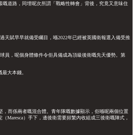
一樣嘅道路，同埋呢次所謂「戰略性轉會」背後，究竟又意味住
建立。不過天賦早早就備受矚目，喺2022年已經被英國衛報選入備受推
腳球員，呢個身體條件令佢具備成為頂級後衛嘅先天優勢。第
嘅最大本錢。
純粹嘅中堅，而係兩者嘅混合體。青年隊嘅數據顯示，佢喺呢兩個位置
Maresca）手下，邊後衛需要頻繁內收組成三後衛嘅陣式，