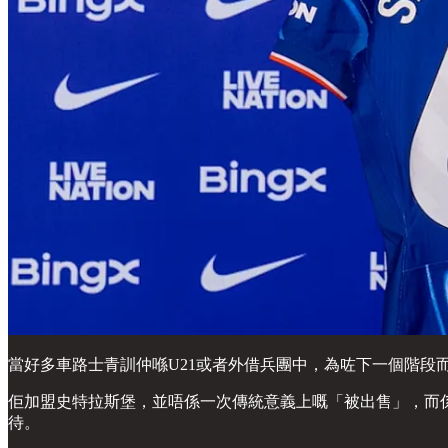
當好多車路士青訓仲喺U21或者外借兵團中，為咗下一個階段而奮鬥
佢加盟史特拉斯堡，並唔係一次傳統意義上嘅「被出售」，而
待。