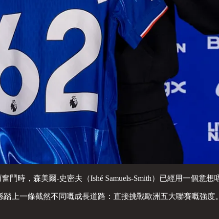
時，森美爾-史密夫（Ishé Samuels-Smith）已經用一
係踏上一條截然不同嘅成長道路：直接挑戰歐洲五大聯賽嘅強度