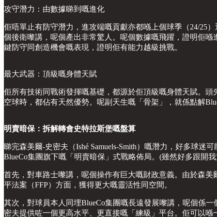
攻守潛力：由數據睇到嘅進化
佢唔單止有防守潛力，進攻端嘅貢獻亦都喺上個球季（24/25）
個後衛嚟講，呢個產出非常驚人。呢個數據嘅飛躍，證明佢喺進攻
鍵防守同創造機會嘅表現，證明佢有能力越級挑戰。
最大武器：頂級嘅身體天賦
佢所有技術同戰術發揮嘅基礎，都源於佢頂級嘅身體天賦。頭先
空球時，都佔有天然優勢。呢副天生嘅「骨架」，就係點解Bl
明賣暗保：拆解轉會史特拉斯堡嘅盤算
睇完森美爾-史密夫（Ishé Samuels-Smith）嘅潛
BlueCo集團旗下嘅「明賣暗保」式戰略佈局。(雖然好多跟
首先，對車路士嚟講，呢個操作有巨大嘅財政意義。由於森美爾
平法案（FFP）方面，獲得更大嘅靈活性同空間。
其次，對球員本人同埋BlueCo集團嘅長遠發展嚟講，呢個係
密夫提供咗一個更高水平、更直接嘅「練級」平台。佢可以喺