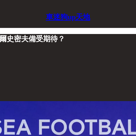
車迷狗up天地
美爾史密夫備受期待？