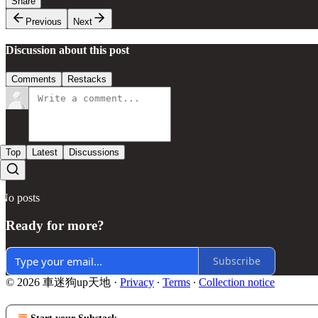
Share
Previous
Next
Discussion about this post
Comments
Restacks
Top
Latest
Discussions
No posts
Ready for more?
Subscribe
© 2026 車迷狗up天地
·
Privacy
∙
Terms
∙
Collection notice