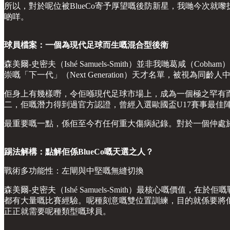
所以，對於呢位被BlueCo寄予厚望嘅後防新星，我哋今次
啲咩。
球員檔案：一個為現代足球而生嘅混合型後衛
森美爾-史密夫（Ishé Samuels-Smith）並非我哋葛
崇嘅「下一代」（Next Generation）天才名單，被視為同
佢身上有幾樣嘢，令佢喺現代足球市場上，成為一個極之罕有而
二，佢嘅潛力得到過官方認證，曾經入選歐國盃U17賽事最佳
最重要嘅一點，係佢至今冇任何重大傷病紀錄。對於一個仲處
踢法解構：點解佢係BlueCo嘅天選之人？
戰術多功能性：左閘與中堅嘅無縫切換
森美爾-史密夫（Ishé Samuels-Smith）最核心嘅
都有大量嘅比賽經驗。呢種刻意嘅雙位置訓練，目的就係要將佢
正正就需要呢種類型嘅球員。