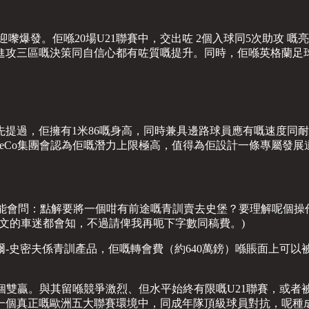
迎嚟爆發。佢喺20場U21聯賽中，交出咗 2個入球同5次助攻
三區嘅決策同自信心都有咗質嘅提升。同時，佢喺英格蘭足球聯賽
提過，佢擁有1米86嘅身高，同時兼具邊路球員應有嘅速度同
ueCo集團會認為佢嘅潛力上限極高，值得為佢設計一條專屬發展
力，好多球迷可能會問：點解要將一個咁有前途嘅青訓賣去史堡？要理
開我文的車迷都會知，不過請俾我再呃下字數同稿費。)
-史密夫係青訓產品，佢嘅轉會費（約640萬鎊）喺賬面上可
一個雙贏。與其留喺競爭激烈、但水平始終有限嘅U21聯賽，或
一個真正嘅歐洲五大聯賽環境中，同成年隊頂級球員對抗，呢種