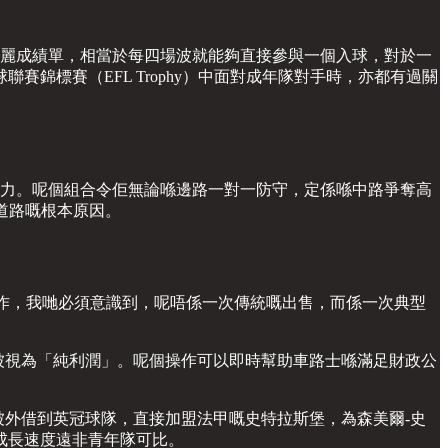
 嘅亮麗成績單，相當於每四場波就能夠直接參與一個入球，對於一
錦標賽（EFL Trophy）中面對成年隊對手時，亦都有過關
耐力。呢個組合令佢無論喺邊路一對一防守，定係喺中路爭奪高
道路嘅根本原因。
解呢個操作，我哋必須意識到，呢唔係一次傳統嘅出售，而係一次典型
以被視為「純利潤」。呢個操作可以即時幫助車路士喺滿足財政公
者被外借到英冠球隊，直接加盟法甲嘅史特拉斯堡，為森美爾-史
成長速度遠非青年隊可比。