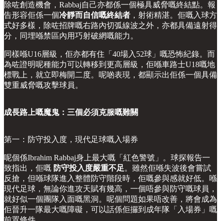
除咗創造機會，Rabbaj自己亦都係一個極具威脅嘅終結點。報
告形容佢係一個
冷靜而自信嘅終結者
，射術精湛。佢嘅入球方
式好多樣，除咗招牌嘅右路內切弧線波之外，亦都具備遠射得
分，同埋喺禁區內用巧射破網嘅能力。
同樣喺U16層級，佢亦都有住「40場入52球」嘅恐怖紀錄。而
為咗證明呢種能力可以轉移到更高層級，佢喺車路士U18嘅地
標戰上，就立即梅開二度。呢啲表現，都顯示出佢係一個具備
雙重威脅嘅攻擊球員。
成長路上嘅魔鬼：三個必須克服嘅難關
第一：防守投入度，現代足球嘅入場券
呢個係Ibrahim Rabbaj身上最大嘅「紅色警號」。球探報告一
致指出，佢嘅
防守投入度嚴重不足
。雖然佢喺失波後會嘗試
反搶，但喺球隊進入整體防守階段時，佢嘅參與感就好低。喺
現代足球，無論你進攻天賦有幾高，一個唔參與防守嘅球員，
就好似一個團隊入面嘅黑洞。呢個問題如果唔改善，將會成為
佢晉升一隊最大嘅障礙，可以話係佢攞到成年隊「入場券」嘅
前置條件。