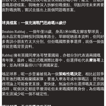
盡嘅基礎檔案。我哋會深入拆解佢嘅優點、弱點同埋未來將要
面對嘅挑戰，嘗試去搵出上面個問題嘅答案。
球員檔案：一個充滿戰鬥思維嘅16歲仔
Ibrahim Rabbaj，一個年僅16歲、身高1米66嘅左腳攻擊球員，
由水晶宮青訓轉投到我哋車路士。單睇呢啲基本資料，佢同好
多青訓小朋友冇太大分別。但佢嘅國際賽事選擇，就係一個值
得留意嘅背景資料。
Rabbaj 擁有英國同摩洛哥雙重國籍，亦都分別代表過兩國嘅
青年隊。最終，喺正式嘅洲際比賽中，佢選擇咗代表
摩洛哥
上
陣，並為球隊贏得U17非洲國家盃。
喺足球界，呢一步普遍被視為一個
策略性嘅決定
。相比起競爭
異常激烈嘅英格蘭國家隊，要進入摩洛哥成年隊嘅話，晉升路
徑理論上可能會更直接、更快捷。無論佢作出選擇嘅真正原因
係咩，呢個決定都提早釐清咗佢未來嘅國際賽身份，為佢嘅職
業生涯減少咗一個不確定性。