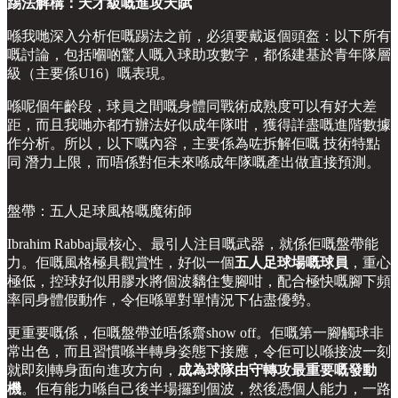
踢法解構：天才級嘅進攻天賦
喺我哋深入分析佢嘅踢法之前，必須要戴返個頭盔：以下所有
嘅討論，包括嗰啲驚人嘅入球助攻數字，都係建基於青年隊層
級（主要係U16）嘅表現。
喺呢個年齡段，球員之間嘅身體同戰術成熟度可以有好大差
距，而且我哋亦都冇辦法好似成年隊咁，獲得詳盡嘅進階數據
作分析。所以，以下嘅內容，主要係為咗拆解佢嘅 技術特點
同 潛力上限，而唔係對佢未來喺成年隊嘅產出做直接預測。
盤帶：五人足球風格嘅魔術師
Ibrahim Rabbaj最核心、最引人注目嘅武器，就係佢嘅盤帶能
力。佢嘅風格極具觀賞性，好似一個
五人足球場嘅球員
，重心
極低，控球好似用膠水將個波黐住隻腳咁，配合極快嘅腳下頻
率同身體假動作，令佢喺單對單情況下佔盡優勢。
更重要嘅係，佢嘅盤帶並唔係齋show off。佢嘅第一腳觸球非
常出色，而且習慣喺半轉身姿態下接應，令佢可以喺接波一刻
就即刻轉身面向進攻方向，
成為球隊由守轉攻最重要嘅發動
機
。佢有能力喺自己後半場攞到個波，然後憑個人能力，一路