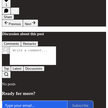
1
Share
Previous
Next
Discussion about this post
Comments
Restacks
Top
Latest
Discussions
No posts
Ready for more?
Subscribe