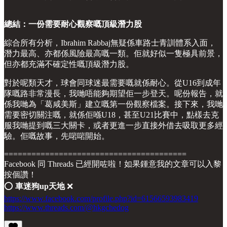
總結：一份需要耐心觀察嘅頂級潛力股
綜合所有分析，Ibrahim Rabbaj無疑係車路士青訓體系入面，
潛力最高、亦都係風險最高嘅一類。佢就好似一隻極具前景，
但亦都充滿不確定性嘅頂級潛力股。
對於呢類天才，球會同球迷最需要嘅就係耐心。從U16到成年
隊嘅路非常漫長，我哋唔能夠期望佢一步登天。呢份報告，就
係我哋為「葛咸美斯」建立嘅第一份觀察檔案。接下來，我哋
需要密切關注嘅，就係佢喺U18，甚至U21比賽中，點樣去克
服我哋提到嘅三大關卡，或者更進一步直接外借去吸取更多經
驗。佢嘅故事，先啱啱開始。
========================================
Facebook 同 Threads 已經開咗啦！如果鍾意我的文章可以入黎
按個讚！
⭕️
車迷狗up天地
❌
https://www.facebook.com/profile.php?id=61566593983419
https://www.threads.com/@hkgchedog