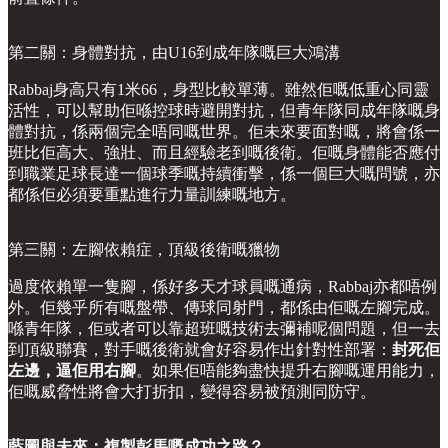
第二關：身體對抗，由U16到成年隊嘅巨大鴻溝
Rabbaj身高只有1米66，身型比較單薄。雖然佢嘅低重心同靈
活性，可以幫助佢喺控球時避開對抗，但青年隊同成年隊嘅身
體對抗，係兩個完全唔同嘅世界。佢未來要面對嘅，將會係一
班比佢高大、強壯、而且經驗老到嘅後衛。佢嘅身體能否應付
到職業足球長達一個球季嘅持續衝擊，係一個巨大嘅問號，亦
都係佢必須要重點進行力量訓練嘅地方。
第三關：左腳依賴症，頂級後衛嘅獵物
過度依賴單一隻腳，係好多天才球員嘅通病，Rabbaj亦都唔例
外。佢幾乎所有嘅盤帶、傳球同射門，都係由佢嘅左腳完成。
喺青年隊，佢或者可以靠超班嘅技術去彌補呢個問題，但一去
到頂級聯賽，對手嘅後衛就會好容易作出針對性部署：
封死佢
左邊，逼佢用右腳
。如果佢唔能夠盡快提升右腳嘅運用能力，
佢嘅威脅性將會大打折扣，變得容易被預測同防守。
藍圖與未來：複製彭馬嘅成功之路？