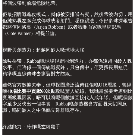
將個波帶到前場危險地帶。
佢最招牌嘅進攻模式，就係被安排喺右翼，然後帶波內切，用
佢純熟嘅左腳完成傳球或者射門。呢種踢法，令好多球探報告
都將佢同洛賓（Arjen Robben）或者我哋而家嘅皇牌彭馬
（Cole Palmer）相提並論。
視野與創造力：超越同齡人嘅球場大腦
除咗盤帶，Rabbaj嘅球場視野同創造力，亦都係遠超同齡人嘅
水平。佢唔係一個傳統嘅翼鋒，只會傳中，佢更擅長用短促、
精準嘅直線傳球去撕裂對方防線。
雖然官方數據欠奉，但球探圈廣泛流傳住佢喺U16層級，曾經
喺
40場比賽中貢獻60次助攻
嘅驚人紀錄。我哋當然要考慮到比
賽層級嘅因素，唔可以將呢個數據直接代入成年隊。但呢個數
字至少反映出一個事實：Rabbaj喺創造機會方面嘅天賦同意
識，喺同齡人之中係鶴立雞群嘅存在。
終結能力：冷靜嘅左腳殺手