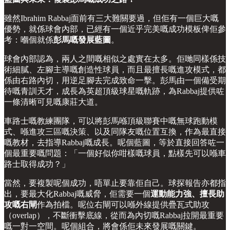
雖然Ibrahim Rabbaj面前有三大難關要過，但佢有一個巨大嘅
優勢，就係球會內部，已經有一個近乎完美嘅成功模板俾佢參
考：嗰個就係
彭馬嘅發展藍圖
。
球會內部認為，兩人之間嘅相似之處實在太多。佢哋同樣係技
術細膩、左腳主導嘅創造性球員，而且最擅長嘅進攻模式，都
係由右路內切，用逆足腳去完成致命一擊。彭馬由一個備受期
待嘅青訓天才，成長為英超頂級球星嘅軌跡，為Rabbaj提供咗
一條清晰可見嘅康莊大道。
車路士嘅教練團隊，可以將彭馬喺頂級聯賽中嘅無球跑動模
式、喺進攻三區嘅決策、以及同隊友嘅位置互換，作為最直接
嘅教材，去指導Rabbaj嘅成長。呢個藍圖，等於直接回答咗一
個最重要嘅問題：「一個好似你咁樣嘅球員，點樣先可以喺車
路士取得成功？」
當然，要複製呢個成功，唔單止要靠佢自己。球探報告亦都指
出，要最大化Rabbaj嘅威脅，佢需要一個
運動能力強、擅長助
攻嘅右閘
作為拍檔。呢位右閘可以喺外線提供疊瓦式助攻
（overlap），不斷衝擊底線，從而為內切嘅Rabbaj拉開最重要
嘅一對一空間。呢個組合，將會係佢未來發展嘅關鍵。