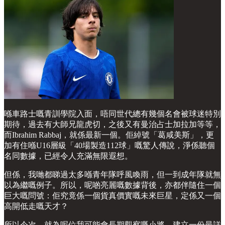
喺車路士嘅青訓學院入面，唔同世代總有幾個名會被球迷特別
期待，過去有大師兄龍虎切，之後又有曼治占士加拉加等等，
而Ibrahim Rabbaj，就係最新一個。佢綽號「葛咸美斯」，更
加有住喺U16層級「40場製造112球」嘅驚人傳說，淨係聽個
名同數據，已經令人充滿無限遐想。
但係，我哋都睇過太多喺青年隊呼風喚雨，但一到成年隊就無
以為繼嘅例子。所以，呢啲亮麗嘅數據背後，亦都伴隨住一個
巨大嘅問號：佢究竟係一個貨真價實嘅未來巨星，定係又一個
高開低走嘅天才？
所以今次，就為呢位我可能會長期觀察嘅小將，建立一份最詳