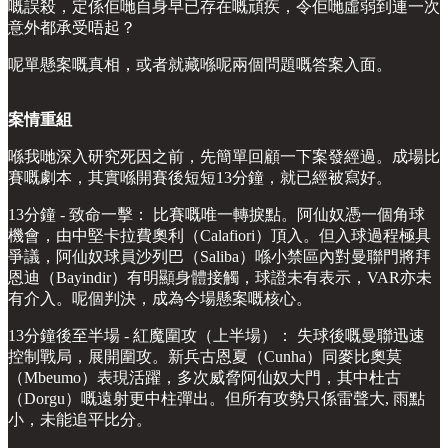
嘅誤殺，定係佢哋自身早已存在嘅頑疾，令佢哋虛弱到連一次
意外都承受唔起？
呢單懸案嘅真相，或者就藏喺呢兩個問題嘅答案入面。
案情重組
喺我哋深入研究死因之前，先簡單回顧一下案發經過。成場比
賽嘅劇本，其實喺開賽後短短13分鐘，就已經被寫好。
13分鐘 - 致命一擊： 比賽嘅唯一轉捩點。阿仙奴憑一個角球
機會，由中堅卡拉費奧利（Calafiori）頂入。但入球過程極具
爭議，阿仙奴球員沙列巴（Saliba）喺小禁區內對曼聯門將拜
恩迪（Bayindir）有明顯身體接觸，球證未有表示，VAR亦未
有介入。呢個判決，成為今場懸案嘅核心。
13分鐘後至半場 - 紅魔圍攻（上半場）： 失球後嘅曼聯迅速
控制戰局，展開圍攻。新兵古恩夏（Cunha）同麥比奧莫
（Mbeumo）表現活躍，多次威脅阿仙奴大門，其中杜古
（Dorgu）嘅遠射更中柱彈出。但所有攻勢只係雷聲大, 雨點
小，未能追平比分。