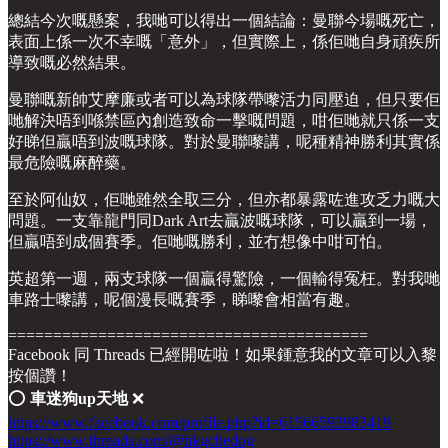
總結今次嘅懸案，我哋可以得出一個結論：曼聯今場嘅死亡，
表面上係一次不幸嘅「意外」，但實際上，係佢哋自身頑疾所
導致嘅必然結果。
曼聯嘅新帥艾摩廉或者可以為球隊帶嚟活力同壓迫，但只要佢
哋解決唔到喺禁區內創造致命一擊嘅問題，咁佢哋就只係一支
好睇但贏唔到波嘅球隊。對於曼聯嚟講，呢種精神勝利其實係
最危險嘅麻醉藥。
至於阿仙奴，佢哋雖然全取三分，但亦都暴露咗進攻乏力嘅大
問題。一支靠龍門同Dark Art去贏波嘅球隊，可以贏到一場，
但贏唔到成個賽季。佢哋嘅勝利，並冇想像中咁可怕。
英超第一週，兩支球隊一個贏得驚險，一個輸得冤枉。對我哋
車路士嚟講，呢個漫長嘅賽季，睇嚟會相當有趣。
========================================
Facebook 同 Threads 已經開咗啦！如果鍾意我的文章可以入黎
按個讚！
⭕️
車迷狗up天地
❌
https://www.facebook.com/profile.php?id=61566593983419
https://www.threads.com/@hkgchedog