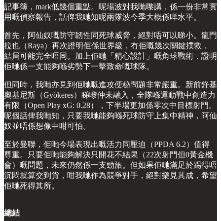
記事簿，mark低幾個重點。呢場波對我哋嚟講，係一份非常實
用嘅偵察報告，話俾我哋知呢兩隊波今季大概係咩水平。
首先，阿仙奴嘅防守韌性同死球威脅，絕對唔可以睇小。龍門
拉也（Raya）再次證明佢係世界級，冇佢嘅幾次關鍵撲救，
結局可能完全唔同。加上佢哋「精心設計」嘅角球戰術，證明
佢哋係一支能夠喺劣勢下一擊致命嘅球隊。
但同時，我哋亦見到佢哋嘅進攻便秘問題非常嚴重。新前鋒基
奧基尼斯（Gyökeres）睇嚟仲未融入，全隊喺運動戰中創造力
有限（Open Play xG: 0.28），下半場更加係零次中目標射門。
呢個話俾我哋知，只要我哋能夠喺死球防守上集中精神，阿仙
奴並唔係想像中咁可怕。
至於曼聯，佢哋今場表現出嘅活力同壓迫（PPDA 6.2）值得
尊重。只要佢哋能夠解決只開花不結果（22次射門但0黃金機
會）嘅問題，未來仍然係一支勁旅。但如果佢哋滿足於踢得唔
沉悶就算交到貨，咁我哋作為競爭對手，絕對樂見其成，希望
佢哋死得其所。
總結