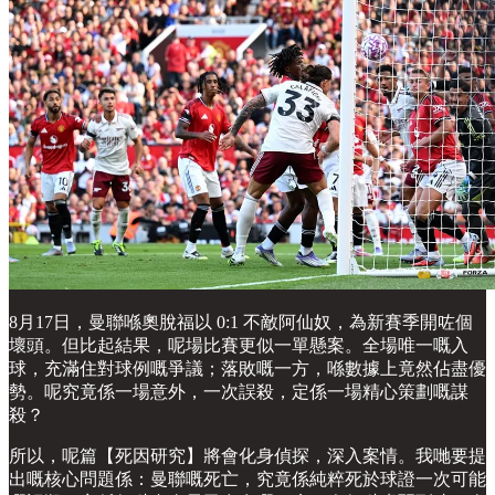
8月17日，曼聯喺奧脫福以 0:1 不敵阿仙奴，為新賽季開咗個
壞頭。但比起結果，呢場比賽更似一單懸案。全場唯一嘅入
球，充滿住對球例嘅爭議；落敗嘅一方，喺數據上竟然佔盡優
勢。呢究竟係一場意外，一次誤殺，定係一場精心策劃嘅謀
殺？
所以，呢篇【死因研究】將會化身偵探，深入案情。我哋要提
出嘅核心問題係：曼聯嘅死亡，究竟係純粹死於球證一次可能