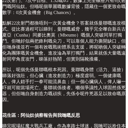
22次射門、7次中目標、1.52嘅xG，數據上完全輾壓只有9次射
門嘅阿仙奴。但喺呢個華麗嘅數據背後，隱藏住一個更致命嘅
數字：0次黃金機會（Big Chances）。
點解22次射門都換唔到一次黃金機會？答案就係曼聯嘅進攻模
式。從比賽過程可以睇到，曼聯嘅威脅，幾乎完全嚟自新兵古
夏亞（Cunha）同麥比奧莫（Mbeumo）嘅個人突破同單打獨
鬥。佢哋好似兩把鋒利嘅尖刀，可以靠個人能力撕開缺口，但
佢哋身後並冇一個有效嘅戰術體系去支援，將呢啲個人突破轉
化為團隊嘅黃金機會。進攻淪為單打獨鬥，結果就係大量嘅遠
射同窄角度攻門，睇落好熱鬧，但實則隔靴搔癢。
所以，呢個先係曼聯嘅根本死因。曼聯嘅身體（活力、逼搶）
睇落好強壯，但心臟（進攻創造力）極度虛弱。一個健康嘅
人，俾人錯手打一拳可能流鼻血；但一個心臟病人，俾人嚇一
吓就可能當場死亡。曼聯就係後者。嗰個爭議性入球固然係兇
器，但佢哋自身創造力嘅頑疾，先係令呢件兇器足以致命嘅原
因。
花生區：阿仙奴偵察報告與我哋嘅反思
睇完呢場紅魔大戰兵工廠，作為車路士球迷，我哋可以拎住本