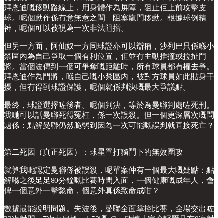
拜恩迪嘅移動路線上，用身體作為屏障，阻止佢上前攻擊皮
球。呢個動作係有意無意之間，阻塞龍門移動。根據球例精
神，呢個可以被視為一次非法阻擋。
但另一方面，阿仙奴一方同球證亦可以辯稱，沙列巴只係喺小
禁區內為自己爭取一個有利位置，佢並冇主動推撞或拉扯門
將。當個波傳到一個可爭奪嘅距離時，所有球員都有權去爭。
拜恩迪作為門將，喺自己嘅小禁區內，被對方球員如此貼身干
擾，但冇得到球證保護，呢個就係判決嘅最大爭議點。
最終，球證選擇咗後者。呢個判決，等於為曼聯判處咗死刑。
我哋可以話曼聯死得冤枉，係一次誤殺。但一個更深層次嘅問
題係：點解曼聯仍然脆弱到因為一次可能嘅誤判就直接死亡？
第二死因（真正死因）：球星單打獨鬥下的無效圍攻
就算我哋認定曼聯係被誤殺，呢單案仲有一個最大嘅疑點：點
解喺之後足足80分鐘嘅比賽時間入面，一個健康嘅成年人，會
俾一個意外一擊斃命，個意外真係致命成咁？
數據最能說明問題。失波後，曼聯全面掌控比賽，全場交出咗