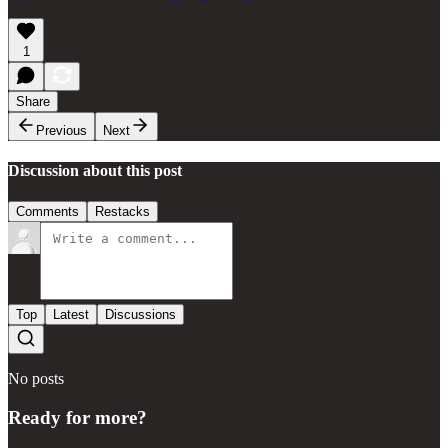
1
Share
Previous
Next
Discussion about this post
Comments
Restacks
Top
Latest
Discussions
No posts
Ready for more?