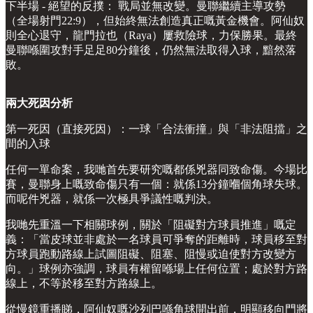
下半場 - 絕望的反撲： 戰局並無改變。曼聯繼續主導攻勢
（全場射門22:9），但始終無法創造真正嘅黃金機會。阿仙奴
則全心退守，龍門拉也（Raya）屢救險球，力保勝果。最終
曼聯喺圍攻對手足足80分鐘後，仍然無法取得入球，黯然落
敗。
兩大死因分析
第一死因（直接死因）：一球「合法衝撞」與「非法阻擋」之
間的入球
任何一單命案，我哋首先要研究嘅都係兇器同致命傷。今場比
賽，曼聯身上嘅致命傷只有一個：就係13分鐘嗰個角球失球。
而呢件兇器，就係一次極具爭議性嘅判決。
我哋先重溫一下相關球例，關於「阻礙對方球員推進」嘅定
義：「當皮球並非處於一名球員可爭奪的距離時，球員移至對
方球員跑動路線上試圖阻礙、阻塞、阻慢或迫使對方改變方
向。」球例亦強調，球員有權留喺場上任何位置；處於對方路
線上，不等於移至對方路線上。
從慢鏡重播睇，阿仙奴嘅沙列巴喺角球開出前，明顯移向門將