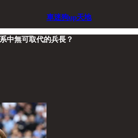
車迷狗up天地
體系中無可取代的兵長？