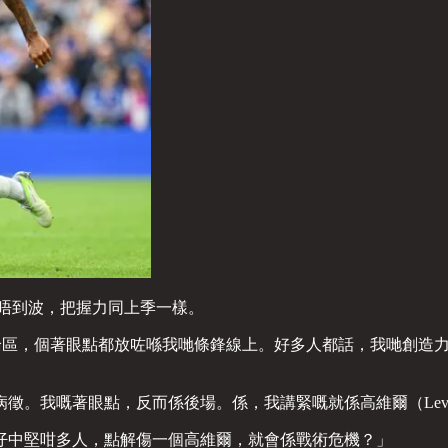
唔到波，把握力同上季一樣。
論區，個著眼點都放咗喺我哋條鋒線上。好多人都話，我哋創造
我嘅著眼點，反而係後場。係，我講緊嘅就係高維爾（Levi Co
仔中堅咁多人，點解傷一個高維爾，就會係戰術危機？」