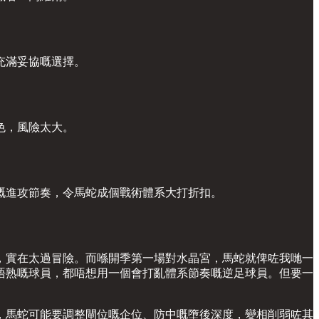
充滿妥協嘅選擇。
色，風險太大。
嘅進攻節奏，令馬蛇成個戰術體系大打折扣。
，實在太過冒險。而喺開季第一場對水晶宮，馬蛇就俾咗我哋一
唔熟嘅球員，都唔想用一個會打亂體系節奏嘅逆足球員。但要一
，馬蛇可能要調整閘位嘅企位、防中嘅墮後深度，變相削弱咗其