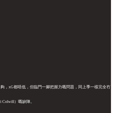
力夠，xG都唔低，但臨門一腳把握力嘅問題，同上季一樣完全冇
lwill）嘅缺陣。