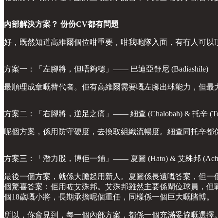
內部解決方案？ 份份CV都有問題
好，既然知道高維爾個位咁重要，咁我哋隊入面，有冇人可以
方案一：「左腳將，但唔夠穩」—— 巴迪亞舒尼 (Badiashile)
最順理成章嘅替代者。佢有高維爾需要嘅左腳出球能力，但最
方案二：「右腳將，逆足之痛」—— 細查 (Chalobah) & 托辛 (Tos
呢個方案，係用防守硬度，去換取組織流暢度。細查同托辛都
方案三：「潛力股，博佢一鋪」—— 夏圖 (Hato) & 艾殊邦 (Achea
最後一個方案，就係大膽起用新人。夏圖係長遠嘅答案，但一
個驚喜答案：佢用咗艾殊邦。艾殊邦雖然主要係閘位球員，但
個18歲嘅小將，長期承擔呢個重任，同樣係一個巨大嘅賭博。
所以，你會見到，每一個內部方案，都係一個充滿妥協嘅選擇