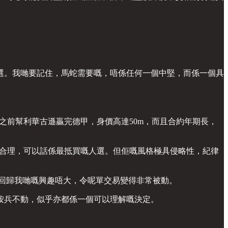
選。我哋要記住，馬蛇需要嘅，唔係任何一個中堅，而係一個具
但佢之前幫利華古遜贏完德甲，身價高達50m，而且合約年期長，
合理，可以話係最抵買嘅人選。但佢嘅風格極具侵略性，紀律
回歸我哋嘅興趣唔大，令呢單交易變得非常被動。
按兵不動，似乎亦都係一個可以理解嘅決定。