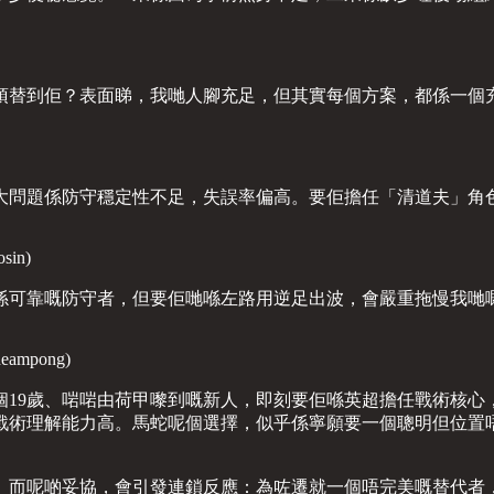
頂替到佢？表面睇，我哋人腳充足，但其實每個方案，都係一個
大問題係防守穩定性不足，失誤率偏高。要佢擔任「清道夫」角
in)
係可靠嘅防守者，但要佢哋喺左路用逆足出波，會嚴重拖慢我哋
mpong)
個19歲、啱啱由荷甲嚟到嘅新人，即刻要佢喺英超擔任戰術核心
戰術理解能力高。馬蛇呢個選擇，似乎係寧願要一個聰明但位置
。而呢啲妥協，會引發連鎖反應：為咗遷就一個唔完美嘅替代者