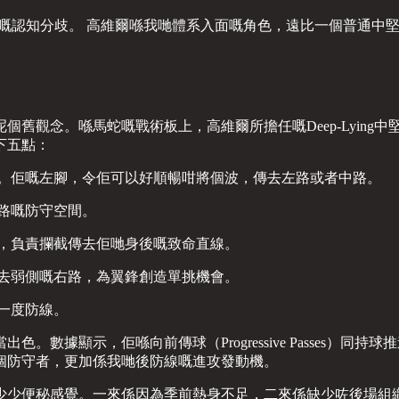
）戰術嘅認知分歧。 高維爾喺我哋體系入面嘅角色，遠比一個普通
舊觀念。喺馬蛇嘅戰術板上，高維爾所擔任嘅Deep-Lying
下五點：
。佢嘅左腳，令佢可以好順暢咁將個波，傳去左路或者中路。
路嘅防守空間。
，負責攔截傳去佢哋身後嘅致命直線。
去弱側嘅右路，為翼鋒創造單挑機會。
一度防線。
示，佢喺向前傳球（Progressive Passes）同持球推進（Pr
個防守者，更加係我哋後防線嘅進攻發動機。
少少便秘感覺。一來係因為季前熱身不足，二來係缺少咗後場組