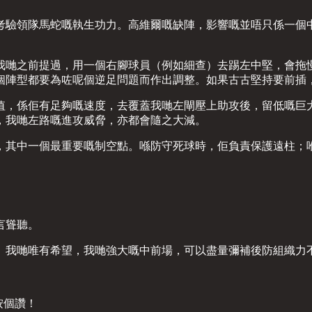
考驗領隊馬蛇嘅執生功力。高維爾嘅缺陣，影響嘅並唔只係一個
我哋之前提過，用一個右腳球員（例如細查）去踢左中堅，會拖
個陣型都要為咗呢個逆足問題而作出調整。如果古古堅持要前插
值，係佢有足夠嘅速度，去覆蓋我哋左閘壓上助攻後，留低嘅巨
，我哋左路嘅進攻威脅，亦都會隨之大減。
，其中一個最重要嘅制空點。喺防守死球時，佢負責保護遠柱；
言聳聽。
。我哋唯有希望，我哋強大嘅中前場，可以盡量彌補後防組織力
黎按個讚！