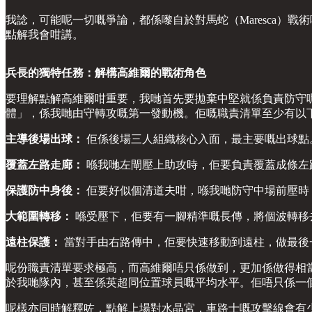
我諗，可能呢一切嘅爭論，都係嚟自於對馬蛇（Maresca
點解我會咁講。
兵長的獨特任務：解構高維爾的戰術角色
要理解點解高維爾咁重要，我哋首先要拋棄中堅就係負責防守呢個
體」，係我哋由守轉攻嘅第一發動機。佢嘅職責清單至少有以
主導後場出球：
佢係後場三人組織核心入面，最主要嘅出球點
覆蓋左路走廊：
喺我哋左閘壓上助攻時，佢要負責覆蓋成條左
保護防中身後：
佢要好似個清道夫咁，喺我哋防守中場前壓時
大範圍轉移：
喺受壓下，佢要有一腳精準嘅長傳，將個波轉移
遠柱保護：
當對手由右路傳中，佢要快速移動到遠柱，做最後
呢份職責清單要求極高，而高維爾唔只係做到，更加係做得相當出色。數據顯
於我哋隊內，甚至係英超同位置球員嘅平均水平。佢唔只係一
呢樣亦同時解釋咗，點解上場對水晶宮，車路士嘅攻擊線會有