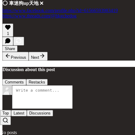
⭕️
車迷狗up天地
❌
https://www.facebook.com/profile.php?id=61566593983419
https://www.threads.com/@hkgchedog
1
Share
Previous
Next
Discussion about this post
Comments
Restacks
Top
Latest
Discussions
No posts