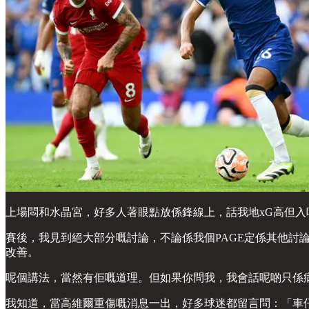
上場悶和水晶宮，好多人著眼點放係鋒線上，話我地xG高但入
賽後，我見到絕大部分嘅討論，不論係我個PAGE定係其他討
改善。
呢個講法，當然有佢嘅道理。但如果你問我，我會話呢啲只係病徵。
我知道，當高維爾重傷嘅消息一出，好多球迷都留言問：「車