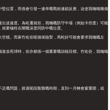
中堅位置，而係會引發一連串嘅戰術連鎖反應，迫使我哋喺幾個
慢出波速度。為咗遷就佢，我哋嘅防守中場（例如卡些度）可能
，就要犠牲右閘嘅深度同防中嘅位置。
大空檔。而家冇咗佢呢個保險掣，馬蛇好可能會要求我哋嘅左
喺進攻死球時，佢亦都係一個重要嘅頭槌目標。冇咗佢，我哋喺
不足嘅問題，捱過呢段艱難嘅時期，直到一月轉會窗重開，或