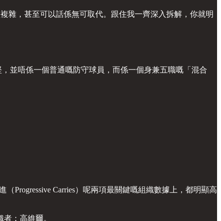
中堅複雜，甚至可以話係無可取代。跟住我一齊深入拆解，你就明
中堅，並唔係一個普通嘅防守球員，而係一個身兼五職嘅「混合
ogressive Carries）呢兩項最關鍵嘅組織數據上，都明顯高
織者：高維爾。