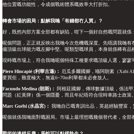
他位置嘅功能性，令成個戰術體系嘅效率大打折扣。
轉會市場的困局：點解我哋「有錢都冇人買」？
好，既然內部方案全部都有缺陷，咁下一個好自然嘅問題就係
呢個問題，正正就反映出我哋今次危機嘅深度。先唔講我哋有
備頂級出球能力嘅左腳中堅。呢類型嘅球員，本身就係稀有品
現時嘅市場上，符合我哋呢個特殊工種要求嘅頂級人選，寥寥
Piero Hincapié (利華古遜)：
厄瓜多爾國腳，喺阿朗素（Xabi
要買佢，難度極大，無返6~70m利華都未必會放人。
Facundo Medina (朗斯)：
阿根廷國腳，傳球數據頂級，係法甲
問題（紅黃牌）係一個隱憂，而且年紀唔符合現時車路士政策
Marc Guéhi (水晶宮)：
我哋自己嘅青訓出品，英超經驗豐富，
呢個就係我哋面對嘅困局。市場上最理想嘅幾個替代者，全部
戰術的連鎖反應：馬蛇可以點樣執生？