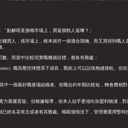
：「點解唔直接喺市場上，買返個勁人返嚟？」
冇錢買人，係市場上，根本就冇一個適合我哋、而又買得到嘅人
種。
可數。而當中比較現實嘅幾個目標，都各有難處：
 Alonso）嘅高壓控球體系下成長，戰術上可以話係無縫接軌。
其中一個最好嘅後場組織者。佢嘅合約年期比較短，轉會費相對
。
實力毋庸置疑。但根據報導，佢本人似乎更傾向加盟利物浦，對
都已經名花有主或者有其難處。喺呢個情況下，管理層選擇暫時