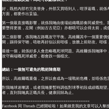
好，既然內部冇完美替身，外部又買唔到人，咁淨返嘅，就係
方面，都要作出妥協。
第一個最直接嘅影響，就係我哋由後場組織嘅節奏同威脅性。
要墮得更後，左閘（例如古古尼亞）亦都唔可以企得太前，成
第二個影響，係我哋左路嘅攻守平衡。高維爾其中一個重要價
閘，踢得保守啲，唔敢再好似以前咁樣，放膽上前助攻。咁樣
最後一個，就係好多人會忽略嘅死球問題。高維爾係我哋隊中
攻守兩端嘅死球威脅，都會跌一個檔次。
總結：一個無可避免的戰術陣痛期
所以，高維爾嘅重傷，之所以會成為一場戰術危機，並唔係危
對我哋球迷嚟講，或者我哋要暫時調低對球季初段成績嘅期望
者，直到我哋真正嘅兵長，健康回歸為止。
========================================
Facebook 同 Threads 已經開咗啦！如果鍾意我的文章可以入