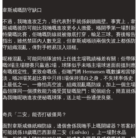
韋斯咸嘅防守缺口
不過，我哋進攻乏力，唔代表對手就係銅牆鐵壁。事實上，韋
斯咸嘅後防可能比我哋嘅進攻更令人擔憂。喺開季第一場對新
特蘭嘅比賽，佢哋嘅防線就被徹底打穿，輸足三球。賽後報告
指出，雖然禁區內人數充足，但韋斯咸喺頭兩個失波上都係防
守組織混亂，俾對手輕易頂入頭槌。
呢種混亂，可能同領隊波特上任後主場戰績極差有關：佢帶隊
嘅9場主場聯賽只贏過2場，球隊似乎未喺主場球迷面前搵到應
有嘅穩定性。更致命嘅係，佢哋門將 Hermansen 嘅數據相當慘
淡，喺28場英超比賽中只得1場保持清白之身，不失球率係史
上最低之一。一條怕高空波、組織混亂嘅防線，加上一個主場
蟲領隊同一個撲救能力備受質疑嘅龍門：呢個組合，簡直就係
為我哋呢啲進攻便秘嘅球隊，送上咗一份通便良藥。
奇兵「二安」能否打破僵局？
面對韋斯咸條紙糊防線，邊個會係我哋手上嘅開罐器？答案好
可能就係18歲嘅巴西新星二安（Estêvão）。上一場對水晶