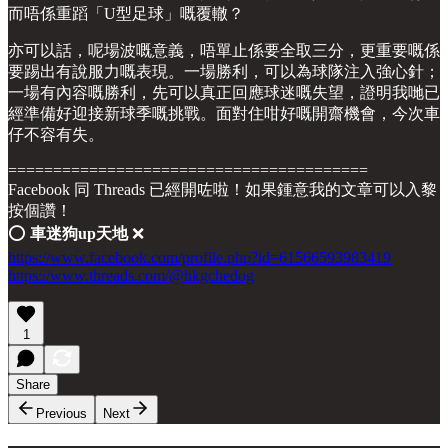
而唔係重蹈「U型足球」嘅覆轍？
亦可以話，呢場波嘅意義，唔單止係要全取三分，更重要嘅係
要踢出有說服力嘅表現。一場勝利，可以為球隊注入強心針；
一場有內容嘅勝利，先可以真正回應球迷嘅失望，證明我哋已
經準備好迎接新球季嘅挑戰。面對住咁好嘅開齋機會，今次車
仔不容有失。
========================================
Facebook 同 Threads 已經開咗啦！如果鍾意我的文章可以入黎
按個讚！
⭕️
車迷狗up天地
❌
https://www.facebook.com/profile.php?id=61566593983419
https://www.threads.com/@hkgchedog
1
Share
Previous
Next