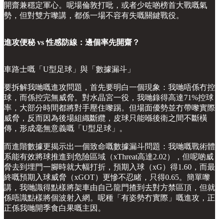
開齋兼穩定軍心。呢場倫敦打吡，或者少咗啲榜首大戰嘅氣
勢，但對雙方嚟講，都係一場不容有失嘅關鍵戰役。
進攻便秘 vs 性感防線：邊個率先開齋？
車路士嘅「U型足球」與「數據漏斗」
要拆解我哋嘅進攻問題，首先要明白一個現象：我哋唔係冇控
球，而係控完無威脅。對水晶宮一役，我哋錄得高達71%控球
率，大部分時間都將對手壓住嚟踢。但場面優勢並冇帶嚟實際
威脅，反而因為後場組織斷纜，皮球只能喺後衛之間不斷橫
傳，形成毫無意義嘅「U型足球」。
而進階數據更揭示出一個致命嘅數據漏斗問題：我哋嘅戰術體
系能有效將球推進到危險區域（xThreat高達2.02），但呢啲威
脅去到埋門一腳時就大幅打折，預期入球（xG）得1.60，而最
終嘅預期入球威脅（xGOT）更慘不忍睹，只得0.65。簡單嚟
講，我哋識得點樣將架車由自己龍門揸到去對方禁區頂，但就
係唔識點樣將個波射入網。呢種「有姿勢冇實際」嘅進攻，正
正係我哋開季食白果嘅主因。