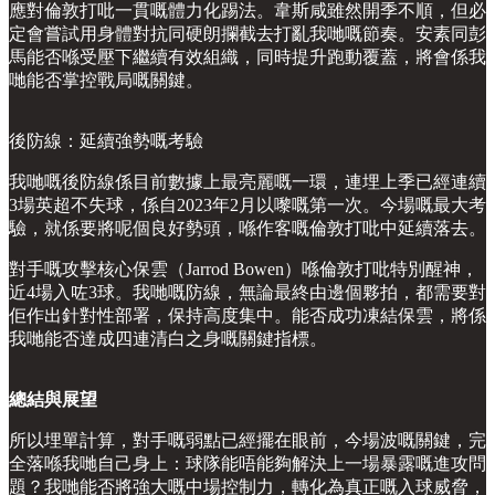
應對倫敦打吡一貫嘅體力化踢法。韋斯咸雖然開季不順，但必
定會嘗試用身體對抗同硬朗攔截去打亂我哋嘅節奏。安素同彭
馬能否喺受壓下繼續有效組織，同時提升跑動覆蓋，將會係我
哋能否掌控戰局嘅關鍵。
後防線：延續強勢嘅考驗
我哋嘅後防線係目前數據上最亮麗嘅一環，連埋上季已經連續
3場英超不失球，係自2023年2月以嚟嘅第一次。今場嘅最大考
驗，就係要將呢個良好勢頭，喺作客嘅倫敦打吡中延續落去。
對手嘅攻擊核心保雲（Jarrod Bowen）喺倫敦打吡特別醒神，
近4場入咗3球。我哋嘅防線，無論最終由邊個夥拍，都需要對
佢作出針對性部署，保持高度集中。能否成功凍結保雲，將係
我哋能否達成四連清白之身嘅關鍵指標。
總結與展望
所以埋單計算，對手嘅弱點已經擺在眼前，今場波嘅關鍵，完
全落喺我哋自己身上：球隊能唔能夠解決上一場暴露嘅進攻問
題？我哋能否將強大嘅中場控制力，轉化為真正嘅入球威脅，