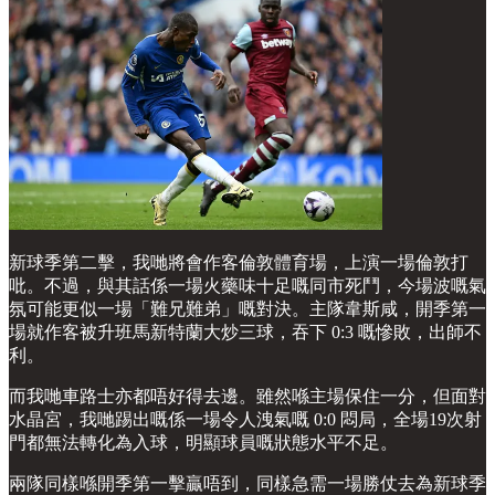
新球季第二擊，我哋將會作客倫敦體育場，上演一場倫敦打
吡。不過，與其話係一場火藥味十足嘅同市死鬥，今場波嘅氣
氛可能更似一場「難兄難弟」嘅對決。主隊韋斯咸，開季第一
場就作客被升班馬新特蘭大炒三球，吞下 0:3 嘅慘敗，出師不
利。
而我哋車路士亦都唔好得去邊。雖然喺主場保住一分，但面對
水晶宮，我哋踢出嘅係一場令人洩氣嘅 0:0 悶局，全場19次射
門都無法轉化為入球，明顯球員嘅狀態水平不足。
兩隊同樣喺開季第一擊贏唔到，同樣急需一場勝仗去為新球季