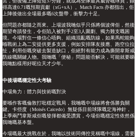
宮，佢後備上陣短短37分鐘，就成為全隊最具威脅嘅球員，錄
得高達0.71嘅預期貢獻（xG+xA）。Match Facts 亦都指出，佢
上陣後做出全場最多嘅6次盤帶，衝擊力十足。
但問題亦都隨之而來。上場波我哋似乎只係將個波俾佢，然後
期望奇蹟發生，令佢陷入被對手2至3人圍剿、獨力難支嘅困
境。今場對住一條信心唔夠、組織混亂嘅防線，如果馬蛇能夠
喺戰術上為二安提供更多支援，例如安排隊友接應、跑空位拉
扯，利用佢嘅突破去製造缺口，佢絕對有能力成為撕開韋斯咸
防線嘅關鍵人物。我哋嘅「便秘」問題能否解決，可能就要睇
我哋點樣用好呢位天才少年。
中後場嘅穩定性大考驗
中場角力：體力與技術嘅對決
要喺作客嘅倫敦打吡穩定戰局，我哋嘅中場線將會係勝負關
鍵。卡些度（Moisés Caicedo）無疑係目前球隊嘅定海神針，
上季兩鬥韋斯咸佢嘅發揮都備受讚賞，今場佢嘅穩定性依然係
我哋嘅基本盤。
今場嘅最大挑戰在於，我哋以技術同傳控見稱嘅中場線，需要