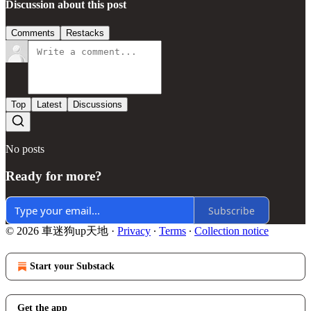
Discussion about this post
Comments
Restacks
Top
Latest
Discussions
No posts
Ready for more?
Subscribe
© 2026 車迷狗up天地
·
Privacy
∙
Terms
∙
Collection notice
Start your Substack
Get the app