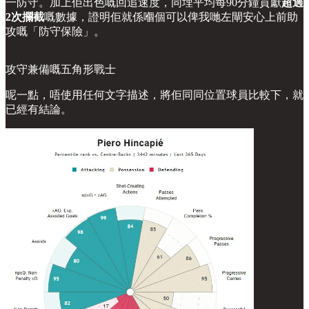
一防守。加上佢出色嘅回追速度，同埋平均每90分鐘貢獻
超過
2次攔截
嘅數據，證明佢就係嗰個可以俾我哋左閘安心上前助
攻嘅「防守保險」。
攻守兼備嘅五角形戰士
呢一點，唔使用任何文字描述，將佢同同位置球員比較下，就
已經有結論。