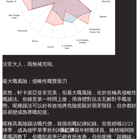
法官大人，我無補充啦。
最大嘅風險：侵略性嘅雙面刃
當然，軒卡派亞並非完美，佢最大嘅風險，在於佢極具侵略性
嘅踢法。佢鍾意第一時間上搶，用身體對抗去瓦解對手嘅攻
勢。呢種踢法可以好有效地將危險扼殺於萌芽階段，但亦都好
容易變成魯莽嘅犯規。
呢種高風險踢法嘅代價，就係佢嘅紀律紀錄。佢曾經喺22/23
球季，成為德甲單季拎到
3張紅牌
最年輕嘅球員。雖然喺阿朗
素嘅調教下，佢嘅犯規率已經有所改善，但佢呢種「踩鋼線」