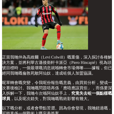
正當我哋仲為高維爾（Levi Colwill）嘅重傷，深入探討各種解
決方案，並將利華古遜後衛軒卡派亞（Piero Hincapié）視為頭
號目標時，一個最壞嘅消息就喺轉會市場傳嚟——據報，佢已
經同我哋嘅倫敦死敵阿仙奴，達成咗個人加盟協議。
呢單轉會嘅突變，令我呢份報告嘅意義，由買前分析，變成一
次賽後檢討。我哋嘅問題唔再係「應唔應該買佢」，而係要深
入拆解一下，我哋今次喺阿仙奴手上，
究竟失去咗一個點樣嘅
球員
，以及呢次錯失，對我哋嘅戰術影響有幾大。
以下嘅分析，或者會帶點苦澀。因為你會發現，我哋錯過嘅，
可能真係一個戰術上嘅完美答案。