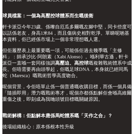
球員檔案：一個為高壓控球體系而生嘅後衛
軒卡派亞今年23歲、係嚟自厄瓜多爾嘅左腳中堅，同卡些度可
以話係老友，身高1米84，而且傷病史相對乾淨。單睇呢啲基
本資料，佢已經係市場上一個非常理想嘅人選。
但佢履歷表上最重要嘅一項，可能係佢過去幾季嘅「主修
科」：師承沙比·阿朗素（Xabi Alonso）。喺利華古遜，軒卡
派亞一直喺一套同樣強調
高壓迫、高控球
嘅複雜戰術體系中成
長。佢唔需要再由頭學起，佢嘅足球DNA，本身就已經同馬
蛇（Maresca）嘅戰術哲學高度吻合。
呢個背景，令佢唔單止係一個普通嘅收購目標，而係一個具備
「隨插即用」潛力嘅戰術專才，呢個亦都係點解佢會喺高維爾
重傷之後，即刻成為我哋頭號目標嘅關鍵原因。
戰術解構：佢點解本應係馬蛇體系嘅「天作之合」？
後場組織核心：原本係根本性升級