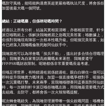
嘅防守風格，能唔能夠適應英超更嚴格嘅執法尺度，將會係佢
加盟後最大嘅一個問號。
總結：正確嘅藥，但係咪啱嘅時間？
經過以上所有分析，結論其實相當清晰，亦都相當苦澀。軒卡
派亞喺戰術上，係解決我哋燃眉之急嘅完美答案；喺數據上，
佢係對我哋現有陣容一次根本性嘅升級。但呢個完美答案，如
今已經落入我哋嘅倫敦死敵阿仙奴手中。
我哋當然可以為球會嘅「按兵不動」，搵出好多合情合理嘅理
由：我哋要為自家青訓高維爾嘅未來著想、我哋要遵守
FFP/PSR嘅財政限制。呢啲都係非常重要嘅長遠考慮。
但喺足球世界，有時錯過咗就係錯過咗。眼白白睇住一個可以
即時提升我哋實力嘅球員，加盟一個直接嘅爭標對手，呢個係
一次沉重嘅打擊。未來兩季，當我哋喺聯賽同盃賽面對阿仙奴
時，每一次睇到軒卡派亞喺佢哋嘅左路，用我哋最需要嘅方式
去組織、去防守，都將會係一次火辣辣嘅提醒。
呢次轉會嘅錯失，為我哋管理層帶嚟一個尖銳嘅問題：喺機會
出現嗰陣，我哋嘅謹慎，究竟係深思熟慮，定係反應過慢？呢