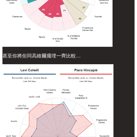
甚至你將佢同高維爾擺埋一齊比較…