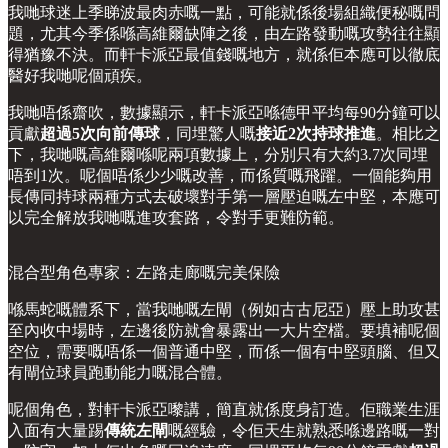
我哋球迷上季睇波最肉赤嘅一點，可能就係後場組織便秘嘅問
題，尤其今季係喺高維爾缺陣之後，由左路發動嘅攻勢往往顯
得猶豫不決。而軒卡派亞最值錢嘅地方，就係佢本應可以徹底
醫好我哋呢個頑疾。
我哋唔係齋吹，數據顯示，軒卡派亞喺德甲平均每90分鐘可以
貢獻
超過5次向前傳球
，同埋驚人嘅
接近2次持球推進
。相比之
下，我哋嘅高維爾喺呢兩項數據上，分別只有大約3.7次同埋
唔到1次。呢個唔係少少嘅改善，而係質嘅飛躍。一個能夠用
長傳同持球兩種方式去破壞對手第一層壓迫嘅左中堅，本應可
以完全解放我哋嘅進攻套路，令對手更難防範。
混合型角色專家：左路走廊嘅完美保險
喺馬蛇嘅體系下，當我哋嘅左閘（例如古古尼亞）壓上助攻甚
至內收中場時，左邊後防就會暴露出一大片空檔。要填補呢個
空位，需要嘅唔係一個普通中堅，而係一個有中堅頭腦、但又
有閘位球員跑動能力嘅混合體。
呢個角色，對軒卡派亞嚟講，簡直就係度身訂造。佢職業生涯
入面有大量踢
傳統左閘
嘅經驗，令佢天生就熟悉喺邊路嘅一對