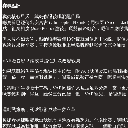
賽事點評：
戰術核心早夭：戴納傷退後嘅混亂佈局
喺賽前已經傳出安宮古 (Christopher Nkunku) 同積臣 (N
點、祖奧柏度 (João Pedro) 墮後」嘅雙前鋒組合，呢個本應係我哋
但人算不如天算，戴納喺開賽僅13分鐘就因傷退下火線。呢個意外，
戰術效果近乎零，直接導致我哋上半場嘅運動戰進攻完全癱瘓（運
VAR嘅眷顧？兩次爭議性判決改變戰局
如果話戰術失靈係今場波嘅主旋律，咁VAR就係改寫結局嘅
苛，係一次「幸運嘅逃脫」。喺富咸氣勢正盛之際，呢個判決
而我哋下半場嘅十二碼，VAR同樣介入咗足足四分鐘，當中更
嘅關鍵判罰中得益，雖然三分已袋，但「VAR寵兒」呢個標籤
運動戰癱瘓，死球戰術成唯一救命草
數據赤裸裸咁揭示出我哋今場進攻有幾乏力。全場比賽，我哋嘅運動
死球就成為我哋唯一嘅救命草。今場兩個入球，一個嚟自角球