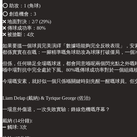
⭕️ 助攻：1 (角球)
⭕️ 創造機會：3
❌ 地面對決：2/7 (29%)
❌ 傳球成功率：80%
❌ 被搶斷：4次
如果要搵一個球員完美演繹「數據唔能夠完全反映表現」，安
都係實實在在嘅：一腳精準嘅角球助攻為球隊打破僵局，一個
但係，任何睇足全場嘅球迷，都會同意喺呢兩個閃光點之外嘅
喺中場對抗中完全處於下風。80%嘅傳球成功率對於一個組織
今場嘅安素，就好似一個只係喺關鍵時刻先醒一醒嘅球員。佢
Liam Delap (戴納) & Tyrique George (佐治)
一場意外傷退，一次失敗實驗：鋒線危機嘅序幕？
戴納 (14分鐘):
➖ 觸球: 3次