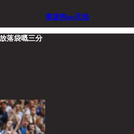
車迷狗up天地
顧放落袋嘅三分