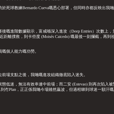
歸功於死球教練Bernardo Cueva嘅悉心部署，但同時亦都反
進階數據顯示，富咸喺深入進攻（Deep Entries）次數上
z) 嘅近距離撲救，到卡些度 (Moisés Caicedo) 嘅最後
員嘅個人能力嘅功勞。
去前場支點之後，我哋嘅進攻組織徹底陷入迷失。
低迷，無法有效串連中前場；而二安 (Estevao) 則再次陷
A到冇Plan，正正係我哋今場雖然贏波，但過程睇到球迷一額汗