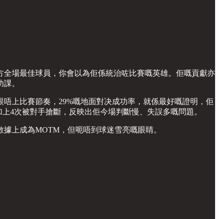
方全場最佳球員，你會以為佢係統治咗比賽嘅英雄。佢嘅貢獻亦
功課。
唔上比賽節奏，29%嘅地面對决成功率，就係最好嘅證明，佢
加上4次被對手搶斷，反映出佢今場判斷慢、失誤多嘅問題。
據上成為MOTM，但呃唔到球迷雪亮嘅眼睛。