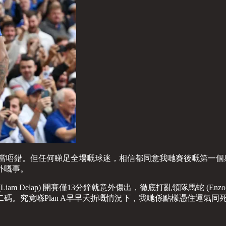
相當唔錯。但任何睇足全場嘅球迷，相信都同意我哋賽後嘅第一個
外嘅事。
Delap) 開賽僅13分鐘就意外傷出，徹底打亂領隊馬蛇 (Enzo
碼。究竟喺Plan A早早夭折嘅情況下，我哋係點樣憑住運氣