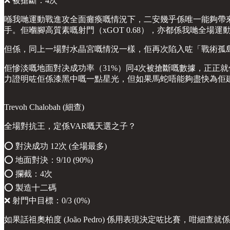
❌ 被搶斷：4次
喺我哋運動戰進攻全面癱瘓嘅情況下，二安幾乎係唯一能夠帶
手。佢嗰腳高質素嘅射門（xGOT 0.68），亦都係我哋全場
但係，同上一場對水晶宮嘅情況一樣，佢再次陷入咗「戰術孤
佢慘淡嘅地面對决成功率（31%）同4次被搶斷嘅數據，正正
力證明咗佢係漆黑中嘅一點星光，但如果馬蛇唔能夠盡快為佢
Trevoh Chalobah (細查)
全場對抗王，定係VAR嘅天選之子？
⭕️ 對決成功 12次 (全場最多)
⭕️ 地面對決：9/10 (90%)
⭕️ 攔截：4次
⭕️ 製造十二碼
❌ 射門中目標：0/3 (0%)
如果話祖奧柏度 (João Pedro) 係用表現決定咗比賽，