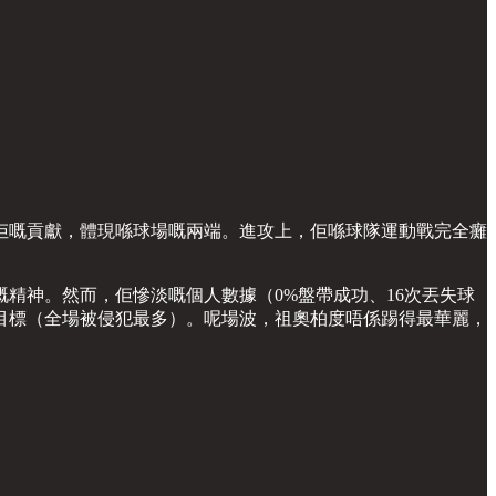
佢嘅貢獻，體現喺球場嘅兩端。進攻上，佢喺球隊運動戰完全癱
精神。然而，佢慘淡嘅個人數據（0%盤帶成功、16次丟失球
目標（全場被侵犯最多）。呢場波，祖奧柏度唔係踢得最華麗，