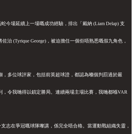
領隊馬蛇今場延續上一場嘅成功經驗，排出「戴納 (Liam Delap) 支
yrique George)，被迫擔任一個佢唔熟悉嘅假九角色，
糊，多位球評家，包括前英超球證，都認為嗰個判罰過於嚴
利，令我哋得以鎖定勝局。連續兩場主場比賽，我哋都喺VAR
字對於一支志在爭冠嘅球隊嚟講，係完全唔合格。當運動戰組織失靈，