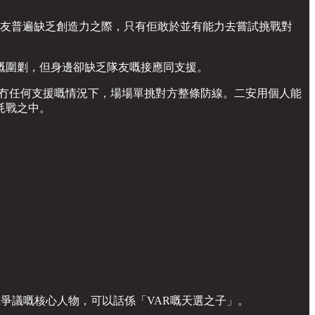
隊友普遍缺乏創造力之際，只有佢敢於並有能力去嘗試挑戰對
嘅圍剿，但身邊卻缺乏隊友嘅接應同支援。
喺冇任何支援嘅情況下，場場單挑對方整條防線。二安用個人能
耗戰之中。
VAR爭議嘅核心人物，可以話係「VAR嘅天選之子」。