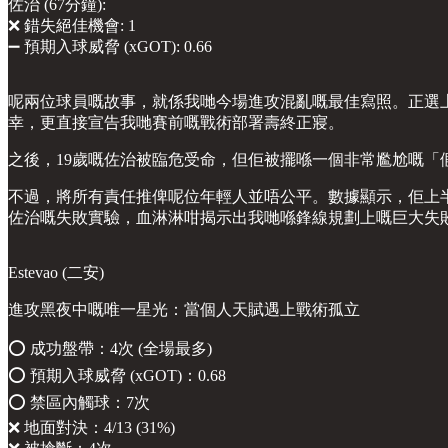
佐治 (67分鐘):
❌ 錯失絕佳機會: 1
➖ 預期入球威脅 (xGOT): 0.66
呢兩位球員嘅故事，就係我哋今場進攻混亂嘅最佳寫照。正選上
幸，更直接宣告我哋賽前嘅戰術部署壽終正寢。
之後，19歲嘅佐治被臨危受命，但佢被擺喺一個非常尷尬嘅「
不過，將所有責任推俾呢位年輕人並唔公平。數據顯示，佢上半
佐治嘅失敗實驗，血淋淋咁揭示出我哋喺鋒線規劃上嘅巨大失
Estevao (二安)
進攻黑夜中嘅唯一星光：當個人天賦遇上戰術孤立
⭕️ 成功盤帶：4次 (全場最多)
⭕️ 預期入球威脅 (xGOT)：0.68
⭕️ 禁區內觸球：7次
❌ 地面對決：4/13 (31%)