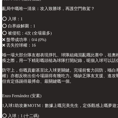
亂局中嘅唯一清泉：攻入致勝球，再護空門救駕？
⭕️ 入球：1
⭕️ 白界線解圍：1
⭕️ 被侵犯：4次 (全場最多)
❌ 盤帶成功率：0/4 (0%)
❌ 丟失控球權：16
喺一場大部分隊友都表現掙扎、球隊組織混亂嘅比賽中，祖奧
瘓之際，用一下精彩嘅頭槌為球隊打開紀錄，呢個入球可以話
防守上，佢嘅貢獻甚至比入球更關鍵。完場前奮力回防，喺白界
權）亦都反映出佢今場踢得有幾吃力。喺缺乏隊友支援、進攻
但肯定係踢得最搏命、最關鍵嘅一個。
Enzo Fernández (安素)
1入球1助攻兼MOTM：數據上嘅完美先生，定係觀感上嘅夢遊
⭕️ 入球：1 (十二碼)