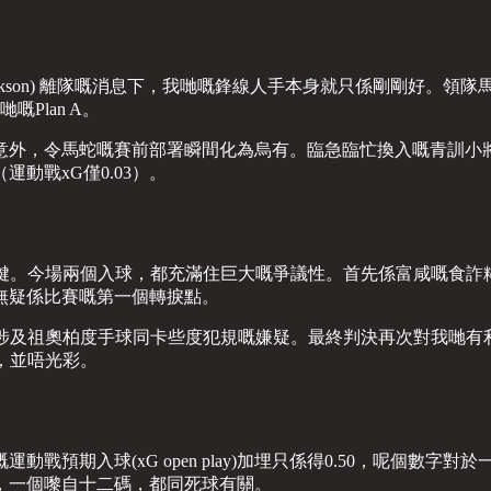
icolas Jackson) 離隊嘅消息下，我哋嘅鋒線人手本身就只係剛剛好。
嘅Plan A。
令馬蛇嘅賽前部署瞬間化為烏有。臨急臨忙換入嘅青訓小將佐治 (T
動戰xG僅0.03）。
關鍵。今場兩個入球，都充滿住巨大嘅爭議性。首先係富咸嘅食詐
無疑係比賽嘅第一個轉捩點。
涉及祖奧柏度手球同卡些度犯規嘅嫌疑。最終判決再次對我哋有
，並唔光彩。
戰預期入球(xG open play)加埋只係得0.50，呢個數
，一個嚟自十二碼，都同死球有關。