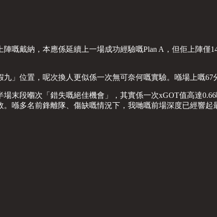
陣嘅戴納，本應係延續上一場成功經驗嘅Plan A，但佢上陣僅
假九」位置，呢次換人更似係一次無可奈何嘅實驗。喺場上嘅67
場末段嗰次「錯失嘅絕佳機會」，其實係一次xGOT值高達0.
敗。喺多名前鋒離隊、傷缺嘅情況下，我哋嘅前場深度已經響起