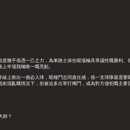
柏度幾乎係憑一己之力，為車路士保住呢場極具爭議性嘅勝利。
係上半場我哋唯一嘅亮點。
線上救出一個必入球，呢種鬥志同責任感，係一支球隊最需要嘅
戰術混亂嘅情況下，佢被迫多次單打獨鬥，成為對方侵犯嘅主要
大師？