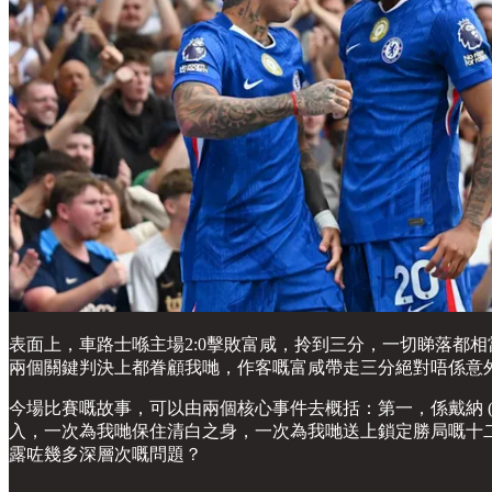
表面上，車路士喺主場2:0擊敗富咸，拎到三分，一切睇落都
兩個關鍵判決上都眷顧我哋，作客嘅富咸帶走三分絕對唔係意
今場比賽嘅故事，可以由兩個核心事件去概括：第一，係戴納 (Liam 
入，一次為我哋保住清白之身，一次為我哋送上鎖定勝局嘅十二
露咗幾多深層次嘅問題？