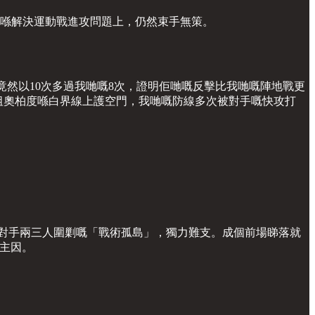
映出我哋喺解決運動戰進攻問題上，仍然束手無策。
，竟然以10次多過我哋嘅8次，證明佢哋嘅反擊比我哋嘅陣地戰更
一刻攔截，再到祖奧柏度喺白界線上護空門，我哋嘅防線多次被對手嘅快攻打
入被對手兩三人圍剿嘅「戰術孤島」，獨力難支。成個前場睇落就
嘅主因。