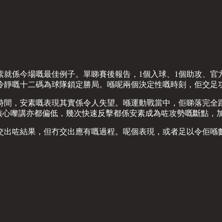
素就係今場嘅最佳例子。單睇賽後報告，1個入球、1個助攻、官
冷靜嘅十二碼為球隊鎖定勝局。喺呢兩個決定性嘅時刻，佢交足
時間，安素嘅表現其實係令人失望。喺運動戰當中，佢睇落完全跟
核心嚟講亦都偏低，幾次快速反擊都係安素成為咗攻勢嘅斷點，
交出咗結果，但冇交出應有嘅過程。呢個表現，或者足以令佢喺數