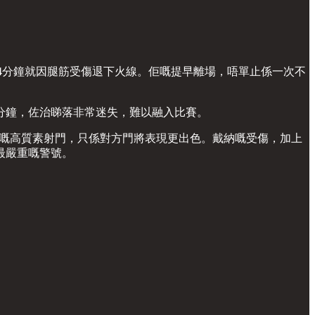
14分鐘就因腿筋受傷退下火線。佢嘅提早離場，唔單止係一次不
分鐘，佐治睇落非常迷失，難以融入比賽。
66嘅高質素射門，只係對方門將表現更出色。戴納嘅受傷，加上
最嚴重嘅警號。