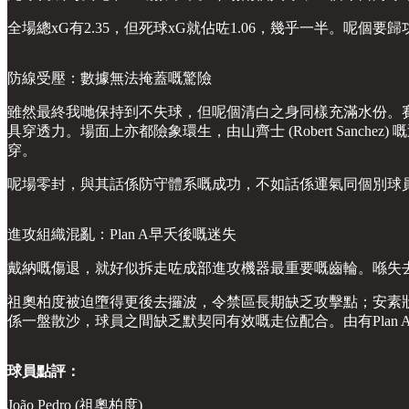
全場總xG有2.35，但死球xG就佔咗1.06，幾乎一半。呢個要
防線受壓：數據無法掩蓋嘅驚險
雖然最終我哋保持到不失球，但呢個清白之身同樣充滿水份。賽後嘅
具穿透力。場面上亦都險象環生，由山齊士 (Robert Sanche
穿。
呢場零封，與其話係防守體系嘅成功，不如話係運氣同個別球
進攻組織混亂：Plan A早夭後嘅迷失
戴納嘅傷退，就好似拆走咗成部進攻機器最重要嘅齒輪。喺失
祖奧柏度被迫墮得更後去攞波，令禁區長期缺乏攻擊點；安素狀態
係一盤散沙，球員之間缺乏默契同有效嘅走位配合。由有Plan 
球員點評：
João Pedro (祖奧柏度)