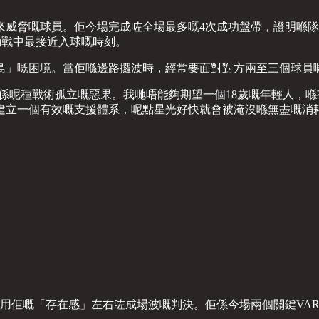
來威脅嘅球員。佢今場完成咗全場最多嘅4次成功盤帶，證明喺
運動戰中最接近入球嘅時刻。
島」嘅困境。當佢喺邊路攞波時，經常要面對對方兩至三個球員
就係呢種戰術孤立嘅惡果。我哋唔能夠期望一個18歲嘅年輕人，
建立一個有效嘅支援體系，呢點星光好快就會被淹沒喺無盡嘅消
咁細查就係用佢嘅「存在感」左右咗成場波嘅判決。佢係今場兩個關鍵