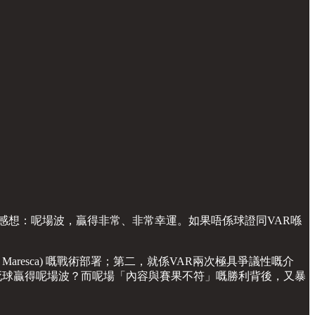
感想：呢場波，贏得非常、非常幸運。如果唔係球證同VAR喺
 Maresca) 嘅戰術部署；第二，就係VAR兩次極具爭議性嘅介
同死球贏得呢場波？而呢場「內容與賽果不符」嘅勝利背後，又暴