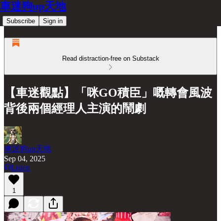
車迷狗up天地
Subscribe
Sign in
Read distraction-free on Substack
【車迷觀點】「咪GO積臣」嘅轉會風波
背後兩個經理人主演的鬧劇
車迷狗up天地
Sep 04, 2025
Listen
1