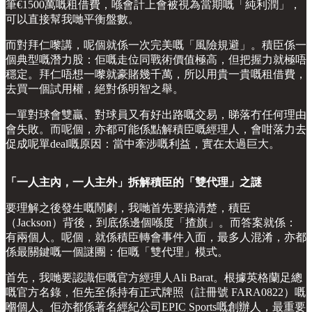
筆€1500萬嘅租借費，喺會計上會被視為當期嘅「純利潤」，
可以直接幫我哋平衡盤數。
而對拜仁嚟講，呢個就係一次完美嘅「風險規避」。積臣係一
個典型嘅潛力股：佢嘅走位同戰術價值極高，但把握力就極唔
穩定。拜仁唔想一嚟就豪賭幾千萬，所以用貴一貴嘅租借費，
去買一個試用權，絕對係明智之舉。
一單對球會雙贏、對球員又有好出路嘅交易，睇落冇任何理由
會失敗。而呢個，亦都可能係點解積臣嘅經理人，會咁落力去
促成呢單deal嘅原因：當中牽涉嘅利益，實在太過巨大。
「一人主內，一人主外」拆解積臣的「雙代理」之謎
要理解之後發生嘅鬧劇，我哋首先要搞清楚，積臣
（Jackson）背後，到底係邊個喺度「揸旗」。而答案就係：
有兩個人。呢個，就係積臣轉會事件入面，最多人混淆，亦都
係最關鍵嘅一個謎團：佢嘅「雙代理」模式。
首先，我哋要認識佢嘅官方經理人Ali Barat。根據英格蘭足總
嘅官方名錄，佢先至係持有正式牌照（註冊號 FARA0822）嘅
嗰個人。佢亦都係著名經紀公司EPIC Sports嘅創辦人，最重要