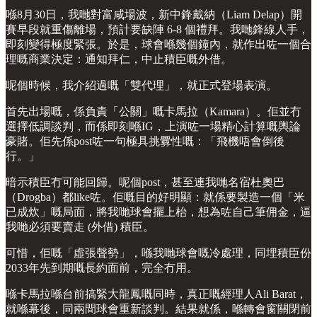
喺8月30日，我哋對富咸場波，新中鋒戴納（Liam Delap）開
賽早段就重傷離場，預計要缺陣 6-8 個禮拜。我哋鋒線人手，
即刻變得極度緊張。於是，球會喺幾個鐘內，就作出咗一個合
理嘅商業決定：通知拜仁，中止積臣嘅外借。
呢個時候，我介紹過嘅「雙代理」，就正式登場表演。
首先出場嘅，係負責「公關」嘅卡馬拉（Kamara）。佢並冇
選擇低調談判，而係即刻喺IG，上演咗一場精心計算嘅輿論
豪賭。佢先係post咗一句極具挑釁性嘅：「飛機唔會倒後
行。」
暗示積臣冇可能回歸。呢個post，甚至連我哋名宿杜奧巴
（Drogba）都like咗。佢嘅目的好明顯：就係要製造一個「米
已成炊」嘅局面，將我哋球會擺上枱，想為咗自己筆佣金，逼
我哋必須要賣走 (外借) 積臣。
可惜，佢嘅「虛張聲勢」，喺我哋球會嘅冷處理，同埋積臣份
2033年先到期嘅長約面前，完全冇用。
喺卡馬拉喺台前搞緊大龍鳳嘅同時，真正嘅經理人Ali Barat，
就喺幕後，同兩間球會重新談判。結果就係，喺轉會窗關閉前