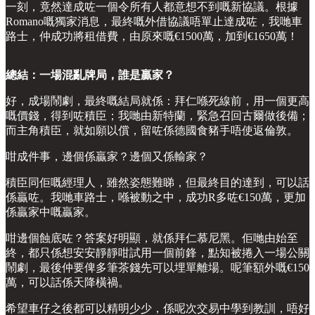
一刻，竟然達成咗一個令所有人都意想不到嘅新協議。根據
Romano嘅獨家消息，最終嘅外借協議唔單止達成咗，我哋車
路士，仲成功將租借費，由原來嘅€1500萬，加到€1650萬！
總結：一場混亂牌局，誰是贏家？
好，成場鬧劇，最終嘅結局就係：拜仁喺死線前，用一個更高
嘅價錢，得到咗積臣；我哋由新特蘭，緊急召回古爾做後備；
而主角積臣，就如願以償，留咗係德國食豬手唔使返倫敦。
咁成件事，邊個係贏家？邊個又係輸家？
積臣同佢嘅經理人，雖然姿態難睇，但最終目的達到，可以話
係贏咗。我哋車路士，喺被動之中，成功R多咗€150萬，更加
係贏家中嘅贏家。
咁邊個蝕底咗？答案好明顯，就係拜仁慕尼黑。佢哋由始至
終，都只係想安安靜靜咁試用一個前鋒，點知被捲入一場公關
鬧劇，最後仲要俾多筆茶錢先可以埋單離場。呢筆額外嘅€150
萬，可以話係天降橫禍。
希望車仔之後都可以精明少少，係呢次交易中學到教訓，唔好