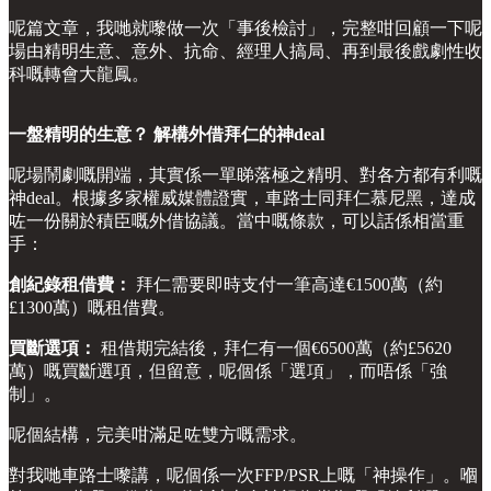
呢篇文章，我哋就嚟做一次「事後檢討」，完整咁回顧一下呢
場由精明生意、意外、抗命、經理人搞局、再到最後戲劇性收
科嘅轉會大龍鳳。
一盤精明的生意？ 解構外借拜仁的神deal
呢場鬧劇嘅開端，其實係一單睇落極之精明、對各方都有利嘅
神deal。根據多家權威媒體證實，車路士同拜仁慕尼黑，達成
咗一份關於積臣嘅外借協議。當中嘅條款，可以話係相當重
手：
創紀錄租借費：
拜仁需要即時支付一筆高達€1500萬（約
£1300萬）嘅租借費。
買斷選項：
租借期完結後，拜仁有一個€6500萬（約£5620
萬）嘅買斷選項，但留意，呢個係「選項」，而唔係「強
制」。
呢個結構，完美咁滿足咗雙方嘅需求。
對我哋車路士嚟講，呢個係一次FFP/PSR上嘅「神操作」。嗰