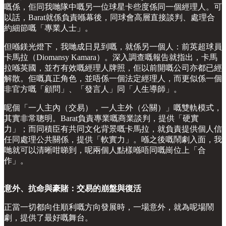
嘅係，佢同我哋隊中嘅另一位球星卡些度係同一個經理人。可
以話，Barat就係負責喺幕後，同球會高層直接談判、處理合
約細節嘅「專業人士」。
但喺鎂光燈下，我哋成日見到嘅，就係另一個人：前英超球員
卡馬拉（Diomansy Kamara）。深入調查嘅報告就指出，卡馬
拉喺英國，並冇有效嘅經理人牌照，佢以前開嘅公司亦都已經
解散。佢嘅真正角色，並唔係一個法定經理人，而更似係一個
非官方嘅「顧問」、「發言人」同「人生導師」。
呢個「一人主內（交易），一人主外（公關）」嘅雙軌模式，
其實非常聰明。Barat負責專業嘅商業談判，提供「硬實
力」；而同積臣有共同文化背景嘅卡馬拉，就負責提供個人信
任同處理公共關係，提供「軟實力」。喺之後嘅鬧劇入面，我
哋就可以清晰咁睇到，呢兩個人點樣喺唔同嘅崗位上「合
作」。
意外、抗命與豪賭：交易的崩盤與復活
正當一切都向住順利嘅方向發展時，一場意外，就為呢場鬧
劇，提供了最好嘅舞台。