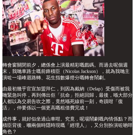
轉會窗關閉前夕，總係會上演最精彩嘅戲碼。而過去呢個週
末，我哋車路士嘅前鋒積臣（Nicolas Jackson），就為我哋主
演咗一場峰迴路轉、花生指數爆燈分嘅轉會鬧劇。
由最初幾乎官宣加盟拜仁，到因為戴納（Delap）受傷而被我
哋緊急叫停，再到傳出佢「抗命」拒絕回歸，最後，喺大部分
人都以為交易告吹之際，竟然喺死線前一刻，奇蹟咁「復
活」，仲要係以一個更高嘅租借費完成！
成件事，就好似坐過山車咁。究竟，呢場鬧劇嘅內情係點？而
積臣背後，嗰兩個時隱時現嘅「經理人」，又分別扮演咗啲咩
角色？