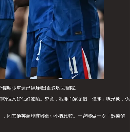
分鐘唔少車迷已經J到出血送咗去醫院。
有啲位又好似好驚險。究竟，我哋而家呢個「強隊」嘅形象，係
」，同其他英超球隊嚟個小小嘅比較。一齊嚟做一次「數據偵