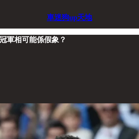
車迷狗up天地
嘅冠軍相可能係假象？