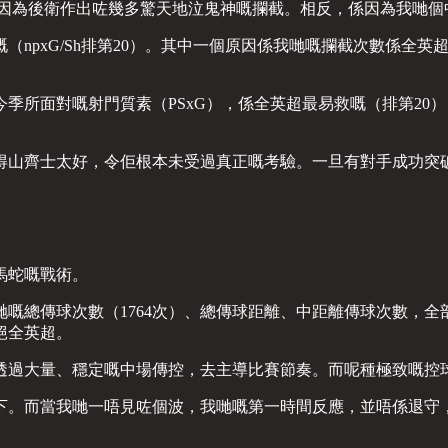
係因為後衛作出咗幾多驚天地泣鬼神嘅攔截。相反，係因為我哋個
npxG/Sh排第20）。其中一個原因係我哋嘅攔截次數係全英
。
季所面對嘅射門質素（PSxG），係全英超最易救嘅（排第20
得山齊士太好，令佢根本未受過真正嘅考驗。一旦有對手成功突
馬蛇嘅戰術。
嘅總傳球次數（1764次）、總傳球距離、中距離傳球次數，全部
絕全英超。
透過大量、穩定嘅中場傳控，去主導比賽節奏。而呢種極致嘅控
下。而當我哋一唔見咗個波，我哋嘅第一時間反應，並唔係退守