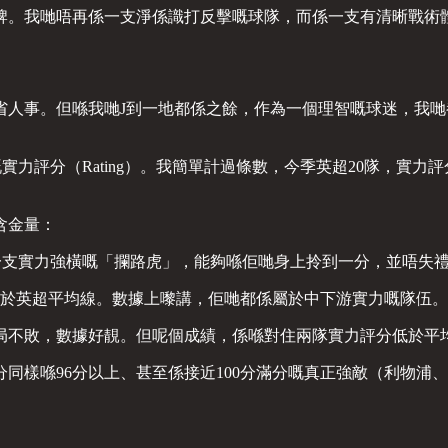
牌。我哋唔再係一支淨係識打反擊嘅球隊，而係一支有清晰戰術
省人事。但喺我哋J到一地都係之餘，作為一個理智嘅球迷，我
評分（Rating）。我簡單計過條數，今季英超20隊，實力評分
含金量：
一支實力強橫嘅「攔路虎」，能夠喺佢哋身上拎到一分，並唔失
明顯低於英超平均線。數據上嚟講，佢哋都係屬於中下游實力嘅隊伍。
局不敗，數據好靚。但呢個成績，係喺對住兩隊實力評分低於平
同樣喺96分以上、甚至係接近100分滿分嘅真正強敵（利物浦