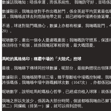
數據話我哋知：唔係幸運，而係系統性。 我哋防守好，並唔
數據顯示，我哋迫使對手作出嘅射門，係全英超平均質素最低嘅（
講，我哋喺皮球去到危險地帶之前，就已經喺中場將佢搶返嚟
不過，球迷對龍門嘅擔心，數據上亦都有根據。我哋嘅龍門，今
20）。
呢啲數字，畫出一個令人憂慮嘅畫面：我哋嘅防守體系，保護
係頂得住？呢個，就係我哋冠軍相背後，最大嘅隱憂。
馬蛇的風格烙印：稱霸中場的「大陸式」控球
最後，我哋睇下傳球同控球數據，呢部分，最能夠體現出領隊
數據顯示，我哋喺開季頭三場，幾乎壟斷咗中場嘅控制權。我哋
誇張嘅係，我哋喺中場中路嘅觸球次數（1047次），亦都係冠
呢啲數字，說明咗馬蛇嘅核心哲學，已經成功植入球隊：就係
我哋之所以失波少，係因為大部分時間，個波都喺我哋自己腳
第二）同攔截（排第一）據，就可以得到證明。