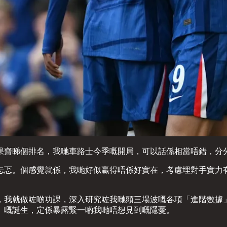
果齋睇個排名，我哋車路士今季嘅開局，可以話係相當唔錯，分
忐忑。個感覺就係，我哋好似贏得唔係好實在，考慮埋對手實力
，我就做咗啲功課，深入研究咗我哋頭三場波嘅各項「進階數據
」嘅誕生，定係暴露緊一啲我哋唔想見到嘅隱憂。