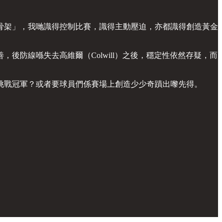
骨架」，我哋識得控制比賽，識得主動壓迫，亦都識得創造黃金
防線喺失去高維爾（Colwill）之後，穩定性依然存疑，而
挑戰冠軍？或者要球員們係賽場上創造少少奇蹟出嚟先得。