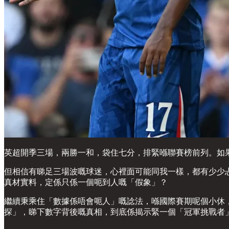
英超開季三場，兩勝一和，袋住七分，排緊喺聯賽榜前列。如
但相信有睇足三場波嘅球迷，心裡面可能同我一樣，都有少少
真材實料，定係只係一個呃到人嘅「假象」？
繼續秉乘住「數據係唔會呃人」嘅諗法，喺國際賽期呢個小休
探」，睇下數字背後嘅真相，到底係揭示緊一個「冠軍挑戰者