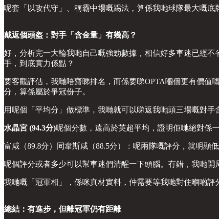
呢套「以攻代守」、稱霸中場嘅踢法，算係我哋球隊最大嘅底
戴返個頭盔：對手「含金量」有幾高？
好，分析完一大輪我哋自己嘅強勁數據，相信好多車迷已經不
手，到底實力係點？
要客觀評估，我哋唔齋睇排名，而係要睇OPTA嗰個更有價值嘅實力
分，算係屬於爭冠份子。
用呢個「平均分」做標準，我哋就可以睇返我哋頭三場嘅對手
水晶宮 (94.3分)
呢個分數，遠高於英超平均，證明佢哋絕對係
富咸（89.8分）同韋斯咸（88.5分）：呢兩隊嘅評分，就
呢個評分或者多少可以幫車迷們清醒一下頭腦。冇錯，我哋開
我哋嘅「冠軍相」，係咪真材實料，仲需要等我哋對住嗰啲評分
總結：有進步，但離冠軍仍有距離