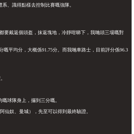
體系、識得點樣去控制比賽嘅強隊。
哋都要戴返個頭盔，抹返塊地，冷靜咁睇下，我哋頭三場嘅對
嘅平均分，大概係91.75分。而我哋車路士，目前評分係96.3
禮。
均嘅球隊身上，攞到三分嘅。
、阿仙奴、曼城），先至可以得到最終驗證。