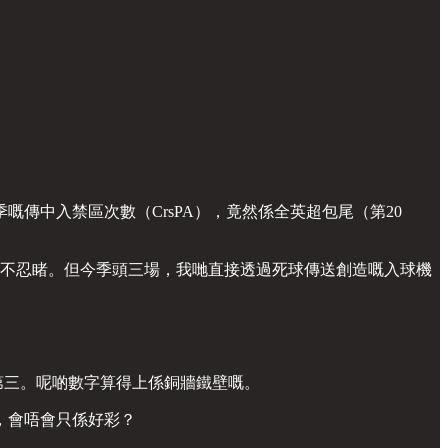
傳中入禁區次數（CrsPA），竟然係全英超包尾（第20
係慘不忍睹。但今季頭三場，我哋直接透過死球傳送創造嘅入球機
第三。呢啲數字算得上係銅牆鐵壁嘅。
，會唔會只係好彩？