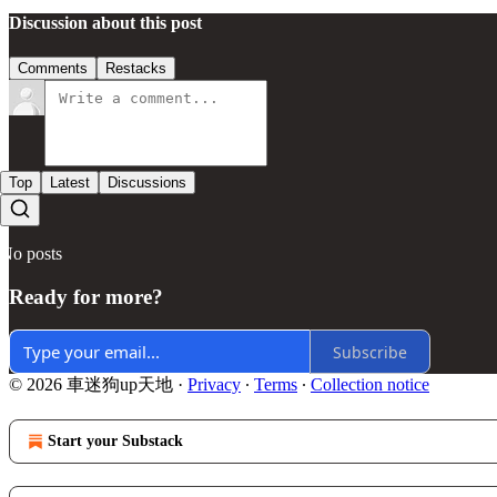
Discussion about this post
Comments
Restacks
Top
Latest
Discussions
No posts
Ready for more?
Subscribe
© 2026 車迷狗up天地
·
Privacy
∙
Terms
∙
Collection notice
Start your Substack