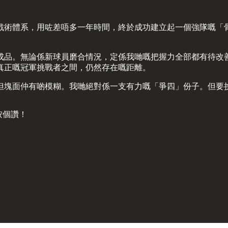
戰術體系，用咗差唔多一年時間，終於成功建立起一個強隊嘅「
品。無論係新球員磨合情況，定係我哋嘅把握力全部都有待改善，後
真正嘅冠軍挑戰者之間，仍然存在嘅距離。
但塊面仲有啲模糊。我哋絕對係一支有力嘅「爭四」份子。但要
黎按個讚！