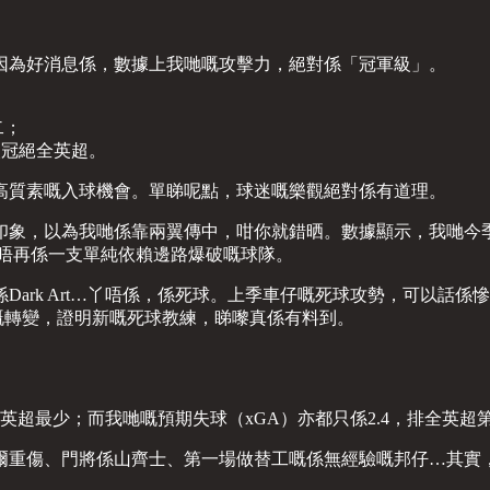
因為好消息係，數據上我哋嘅攻擊力，絕對係「冠軍級」。
二；
次冠絕全英超。
高質素嘅入球機會。單睇呢點，球迷嘅樂觀絕對係有道理。
象，以為我哋係靠兩翼傳中，咁你就錯晒。數據顯示，我哋今季嘅
哋唔再係一支單純依賴邊路爆破嘅球隊。
ark Art…丫唔係，係死球。上季車仔嘅死球攻勢，可以話
極端嘅轉變，證明新嘅死球教練，睇嚟真係有料到。
英超最少；而我哋嘅預期失球（xGA）亦都只係2.4，排全英超
爾重傷、門將係山齊士、第一場做替工嘅係無經驗嘅邦仔…其實