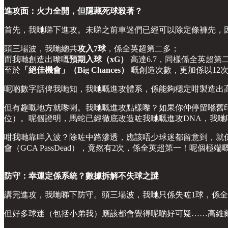
進攻面：火力全開，但隱藏死球殺著？
首先，我哋睇下進攻。未睇之前車迷們已經可以除定條褲先，
頭三場波，我哋總共
攻入7球
，係全英超第二多；
而我哋創造出嚟嘅
預期入球（xG）
高達6.7，同樣係全英超第
至於
「絕佳機會」（Big Chances）
嘅創造次數，更加係以12
呢啲數字話俾我哋知，我哋嘅進攻體系，係能夠穩定咁製造出
但有趣嘅地方就嚟喇。我哋嘅進攻點樣嚟？如果你仲停留喺舊印
位）。呢個證明，馬蛇已經徹底改造咗我哋嘅進攻DNA，我
咁我哋靠咩入波？除咗中路滲透，應該唔少球迷都留意到，就係D
會（GCA PassDead），竟然有2次，係全英超第一！呢個
防守：幸運定係系統？數據拆解不失球之謎
講完進攻，我哋睇下防守。頭三場波，我哋只係失咗1球，係全
但好多球迷（包括小弟我）應該都會覺得呢啲好可疑……高維