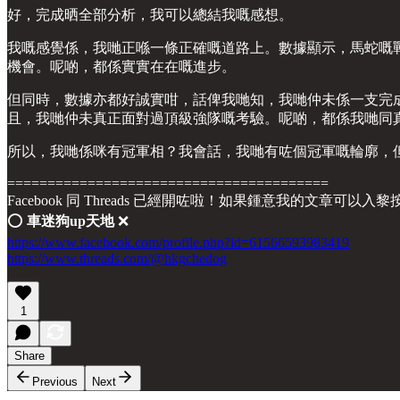
好，完成晒全部分析，我可以總結我嘅感想。
我嘅感覺係，我哋正喺一條正確嘅道路上。數據顯示，馬蛇嘅
機會。呢啲，都係實實在在嘅進步。
但同時，數據亦都好誠實咁，話俾我哋知，我哋仲未係一支完成
且，我哋仲未真正面對過頂級強隊嘅考驗。呢啲，都係我哋同
所以，我哋係咪有冠軍相？我會話，我哋有咗個冠軍嘅輪廓，
========================================
Facebook 同 Threads 已經開咗啦！如果鍾意我的文章可以入
⭕️
車迷狗up天地
❌
https://www.facebook.com/profile.php?id=61566593983419
https://www.threads.com/@hkgchedog
1
Share
Previous
Next