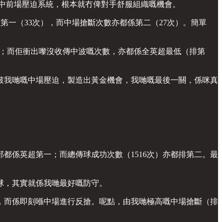
中前場壓迫系統，根本就冇俾對手舒服組織嘅機會。
超第一（33次），而中場搶斷次數亦都係第二（27次）。簡單
）；而佢衝出嚟沒收傳中波嘅次數，亦都係全英超最低（排第
破我哋嘅中場壓迫，製造出黃金機會，我哋嘅最後一關，係咪真
都係英超第一；而總傳球成功次數（1516次）亦都排第二。最
球，其實就係我哋最好嘅防守。
，而係即刻喺中場進行反搶。呢點，由我哋極高嘅中場搶斷（排