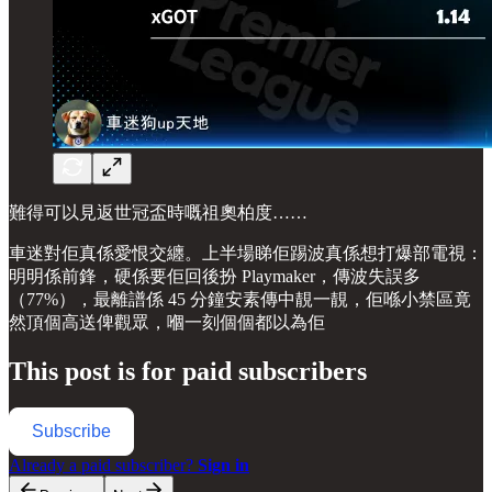
難得可以見返世冠盃時嘅祖奧柏度……
車迷對佢真係愛恨交纏。上半場睇佢踢波真係想打爆部電視：
明明係前鋒，硬係要佢回後扮 Playmaker，傳波失誤多
（77%），最離譜係 45 分鐘安素傳中靚一靚，佢喺小禁區竟
然頂個高送俾觀眾，嗰一刻個個都以為佢
This post is for paid subscribers
Subscribe
Already a paid subscriber?
Sign in