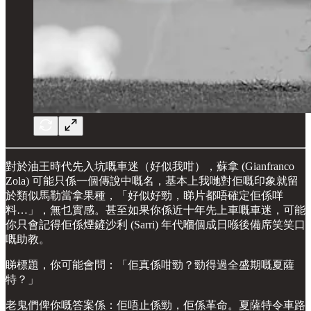
對於油王時代先入坑嘅車迷（好似我咁），蘇拿 (Gianfranco
Zola) 可能只係一個傳說中嘅名，基本上我哋對佢嘅印象就留
於類似馬勒當拿果種，「好似好勁，睇片都唔確定佢係咩
料…」，無乜實感。甚至如果你係近十年先上車嘅車迷，可能
你只會記得佢係煙鏟沙利 (Sarri) 年代嗰個成日喺後備席笑笑口
嘅助教。
睇標題，你可能會問：「佢真係咁勁？勁得過全盛期嘅夏薩
特？」
老鬼們俾你嘅答案係：佢唔止係勁，佢係革命。夏薩特令車路