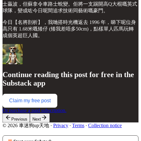
士贏波，但蘇拿令車路士蛻變。佢將一支踢開高Q大棍嘅英式
球隊，變成咗今日呢間追求技術同藝術嘅豪門。
今日【名將剖析】，我哋搭時光機返去 1996 年，睇下呢位身
高只有 1.68米嘅矮仔 (矮我差唔多50cm)，點樣單人匹馬玩轉
成個英超巨人國。
Continue reading this post for free in the
Substack app
Claim my free post
Or purchase a paid subscription.
Previous
Next
© 2026 車迷狗up天地
·
Privacy
∙
Terms
∙
Collection notice