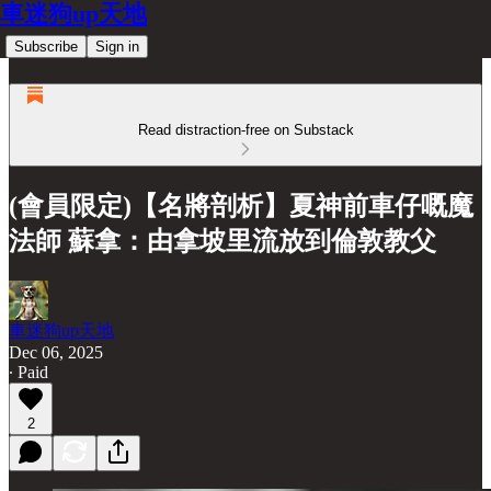
車迷狗up天地
Subscribe
Sign in
Read distraction-free on Substack
(會員限定)【名將剖析】夏神前車仔嘅魔
法師 蘇拿：由拿坡里流放到倫敦教父
車迷狗up天地
Dec 06, 2025
∙ Paid
2