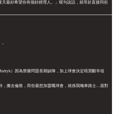
夏天最好希望你有個好經理人。」呢句說話，就等於直接同佢
」。
Mudryk）因為禁藥問題長期缺陣，加上球會決定唔買斷辛祖
特，搬去倫敦，而佢最想加盟嘅球會，就係我哋車路士…面對