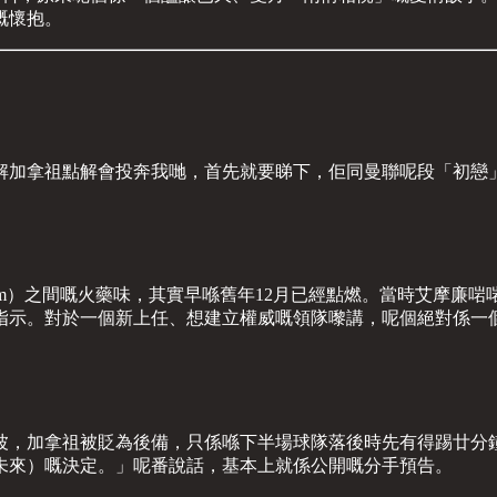
嘅懷抱。
解加拿祖點解會投奔我哋，首先就要睇下，佢同曼聯呢段「初戀
morim）之間嘅火藥味，其實早喺舊年12月已經點燃。當時艾摩廉啱啱上
指示。對於一個新上任、想建立權威嘅領隊嚟講，呢個絕對係一
波，加拿祖被貶為後備，只係喺下半場球隊落後時先有得踢廿分
對未來）嘅決定。」呢番說話，基本上就係公開嘅分手預告。