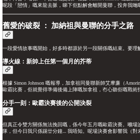
呢段「戀情」嘅來龍去脈，睇下佢點解會離開曼聯，投奔我哋
舊愛的破裂 ： 加納祖與曼聯的分手之路
一段愛情故事嘅開始，好多時都源於另一段關係嘅結束。要理
導火線：新帥上任第一個月的芥蒂
根據 Simon Johnson 嘅報導，加拿祖同曼聯新帥艾摩廉（A
歐霸比賽，佢就覺得準備後備上陣嘅加拿祖，冇心聽佢嘅戰術
分手一刻：歐霸決賽後的公開決裂
但真正令雙方關係無法挽回嘅，係今年五月嘅歐霸決賽。嗰場
隊，但今日我只係踢廿分鐘... 我唔知。呢場決賽會影響我（