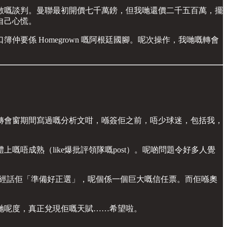
數嘅談判。曼聯最初開價七千萬鎊，但我哋還價二千五百萬，擺
自己心慌。
要係 Homegrown 嘅阿根廷國腳。呢次操作，我哋嘅轉會
轉會窗期間寫過嘅分析文咁，喺簽佢之前，唔少球迷，包括我，
唔成熟（like爆批評領隊嘅post）。呢啲問題令好多人覺
，已經話佢「準備好正選」，呢個係一個巨大嘅信任票。而佢喺奧
哋呢度，真正兌現佢嘅天賦……希望啦。