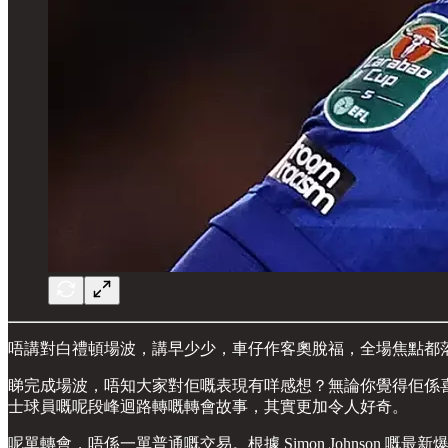
唔講對白禮頓場波，講早少少，車仔作客奧脫福，全場焦點都落喺一位倒
睇完成場波，唔知大家對佢嘅表現有咩感想？無論你覺得佢係
士球員嘅呢段峰迴路轉嘅轉會故事，其實更加令人好奇。
呢單轉會，唔係一單普通嘅交易。根據 Simon Johnso