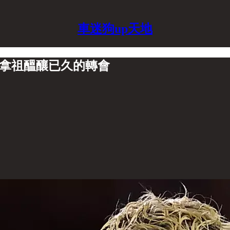
車迷狗up天地
加拿祖醞釀已久的轉會