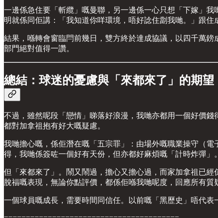
一邊係急住要「斬纜」嘅曼聯，另一邊係一心只想「下嫁」我
明就係同佢講：「我知道你咩環境，唔好諗住劏我哋。」跟住
結果，喺轉會窗臨閂前幾日，雙方終於達成協議，以四千萬鎊成交
部門絕對值得一讚。
總結：球迷的憂慮與「來都來了」的期望
不過，雖然呢段「戀情」睇落好浪漫，我哋亦都用一個好價錢
都對加拿祖抱有好大嘅疑慮。
我哋擔心嘅，係佢潛在嘅「五宗罪」：由場外嘅職業操守（電子煙
得，我哋係簽咗一個好有天份，但亦都好麻煩嘅「計時炸彈」
但「來都來了」。鬧又鬧過，擔心又擔心過，而家加拿祖已經係
脫福嘅表現，無論你點評價，都係佢喺我哋呢度，回應所有質
一個球員嘅成長，需要時間同信任。以前嘅「黑歷史」唔代表
========================================