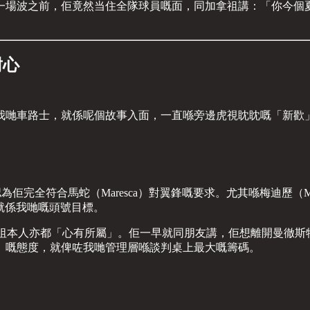
一場波之前，佢竟然当住全隊球員嘅面，同加拿祖講：「你今個
。
耐心
我哋車路士，就係呢個故事入面，一直喺旁邊虎視眈眈嘅「新歡
認為佢完全符合馬蛇（Maresca）對翼鋒嘅要求。尤其喺梅迪歷（
祖就係我哋嘅頭號目標。
拿祖本人亦都「心有所屬」。佢一早就同朋友講，佢想離開曼徹斯
」嘅態度，就俾咗我哋管理層喺談判桌上最大嘅籌碼。