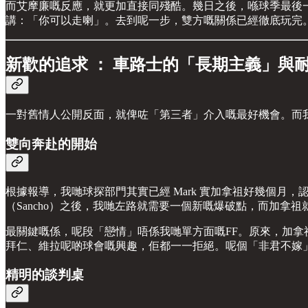
而艾摩廉嘅反應，就更加直接同殘酷。幾日之後，喺球季最後
講：「你可以走喇」。去到呢一步，雙方嘅關係已經徹底玩完
新歡的追求 ： 車路士的「長期主義」與
一對舊情人公開反面，就俾咗「第三者」介入嘅最好機會。而
雙向奔赴的開始
根據報導，我哋球探部門其實已經 Mark 實加拿祖好幾個月，
（Sancho）之後，我哋左路就需要一個新嘅爆破點，而加拿
最關鍵嘅係，呢段「戀情」唔係我哋單方面嘅FF。原來，加
拜仁、維拉呢啲球會嘅興趣，佢都一一拒絕。呢個「非君不嫁
精明的談判桌