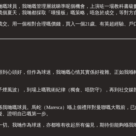
哋嘅球員，我哋嘅管理層就睇準呢個機會，上演咗一場教科書級
成個夏天，我哋都採取「嘆慢板」嘅策略，唔急於成交，等對方
。用一個相對合理嘅價錢，買入一個21歲、有英超經驗、戶口簿仲
得到心頭好，但作為球迷，我哋嘅心情其實係好複雜。正如我喺
風波），到場上嘅戰術紀律（獨食、唔防守），再到社交媒體上嘅
。
我哋嘅球員。馬蛇（Maresca）喺上個禮拜對曼聯嘅大戰前
疑、證明自己嘅第一步。
一切。我哋作為球迷，亦都唯有收起所有偏見，期待佢能夠喺我