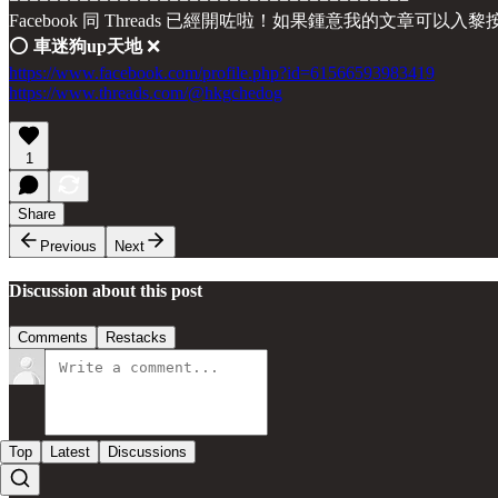
Facebook 同 Threads 已經開咗啦！如果鍾意我的文章可以入
⭕️
車迷狗up天地
❌
https://www.facebook.com/profile.php?id=61566593983419
https://www.threads.com/@hkgchedog
1
Share
Previous
Next
Discussion about this post
Comments
Restacks
Top
Latest
Discussions