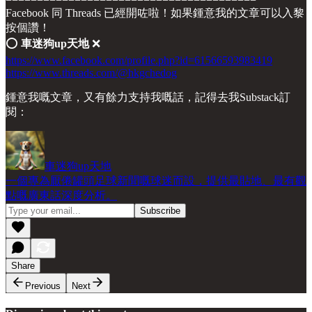
Facebook 同 Threads 已經開咗啦！如果鍾意我的文章可以入黎
按個讚！
⭕️
車迷狗up天地
❌
https://www.facebook.com/profile.php?id=61566593983419
https://www.threads.com/@hkgchedog
鍾意我嘅文章，又有餘力支持我嘅話，記得去我Substack訂
閱：
車迷狗up天地
一個專為厭倦罐頭足球新聞嘅球迷而設，提供最貼地、最有觀
點嘅廣東話深度分析。
Share
Previous
Next