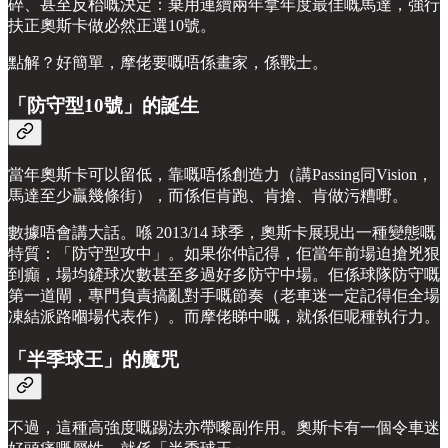
碎、甚至反枱嘅決定：棄用連續兩年拿年度最佳嘅馬達，強行
扶正奧斯卡做必然正選10號。
點解？好簡單，摩佬要嘅唔係畫家，係戰士。
「防守型10號」的誕生
當年奧斯卡可以留低，靠嘅唔係創造力（講Passing同Vision，
馬達至少贏幾條街），而係佢肯跑、肯搶、肯做污糟嘢。
數據唔會講大話。喺 2013/14 球季，奧斯卡展現出一種變態嘅
特質：「防守型攻中」。如果你仲記得，佢當年前場迫搶兇狠
到癲，場均鏟球次數甚至多過好多防守中場。佢係球隊防守嘅
第一道閘，專門負責搞亂對手嘅節奏（老車迷一定記得佢全場
凍結派路嗰場代表作）。而摩佬睇中嘅，就係佢呢種執行力。
「半季球王」的魔咒
不過，這種高強度嘅踢法亦帶嚟副作用。奧斯卡有一個令車迷