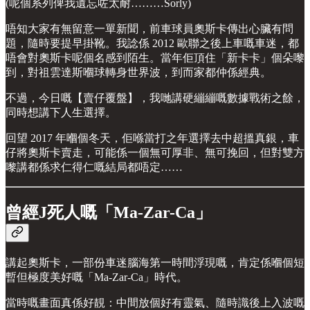
(呢個系列俾我遺忘咗太耐………Sorly)
唔知大家有無留意一單新聞，前車球員奧斯卡傳出心臟有問
題，隨時要提早掛靴。我諗係 2012 歐聯之後上車嘅車迷，都
唔會對奧斯卡呢個名感到陌生。當年佢頂住「新卡卡」個朵嚟
到，對祖雲達斯嗰球轉身世界波，到而家都仲係經典。
不過，今日嘅【賣仔覆盤】，我哋講硬繃繃嘅數據戰術之餘，
同時想講下人生選擇。
回望 2017 年嗰個冬天，佢喺當打之年選擇去中超搵真銀，車
仔將奧斯卡賣走，可能係一個無可厚非、無可挽回，但對雙方
嚟講都係求仁得仁嘅結局都唔定……
曾經J死人嘅「Ma-Zar-Ca」
講起奧斯卡，一部份車迷腦海第一時間浮現嘅，肯定係嗰個短
暫但極度美好嘅「Ma-Zar-Ca」時代。
當時嘅畫面真係好靚：中間放個好有靈氣、隨時識後上入波嘅