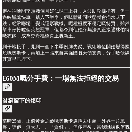
好頭痛嘅屬性，就係「半季球王」。
佢往往喺開季頭幾個月好似球王上身，入波助攻樣樣有。但一
過咗聖誕快車，踏入下半季，佢嘅體能同狀態就會插水式下
跌，經常喺場上變成隱形戰機。呢種極度不穩定嘅特質，雖然
幫車仔拎咗個英超冠軍，但都令到佢始終無法真正接過林伯特
嘅衣砵，成為史丹福橋真正嘅新王。
到干地接手，見到一個下半季例牌失蹤、戰術地位開始變得尷
尬嘅奧斯卡，再加上一張來自某強國嘅天價支票，分手嘅伏線
其實早已埋下。
£60M嘅分手費：一場無法拒絕的交易
貧窮留下的烙印
當時25歲、正值黃金之齡嘅奧斯卡選擇去中超，外界一片罵
聲，話佢「無大志」、「貪錢」。但多年後，當我哋睇返佢嘅