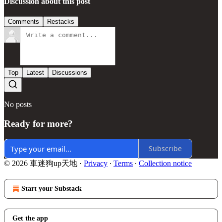
Discussion about this post
Comments
Restacks
Top
Latest
Discussions
No posts
Ready for more?
Subscribe
© 2026 車迷狗up天地
·
Privacy
∙
Terms
∙
Collection notice
Start your Substack
Get the app