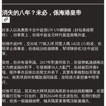
消失的八年？未必，係海港皇帝
好多人以為奧斯卡去中超係UN UN腳賺錢（好似泰維斯
咁），但事實上，佢係中超金元時代最盡責嘅外援。
佢喺中超8年，交出咗 77個入球 同驚人嘅 142次 (?) 助攻。佢
唔單止係養老，佢係統治咗個聯賽，幫球隊拎咗3次中超冠
軍。
當然，佢亦有過爭議。2017年對廣州富力，佢發脾氣連續兩次
大力將波踢向對手，引發兩隊50人大亂鬥，佢就被罰停賽8
場。呢件事亦反映出佢斯文外表下，其實有果種類似哥斯達
Feel、南美球員特有嘅陰濕同躁底，並唔係大家想像中咁乖
仔。
但無可否認，當其他大牌球員因為限薪令紛紛跳船嗰陣，佢選
擇履行完每一日合約，直到2024年先含淚告別。佢用行動證
明，佢係一個攞錢做嘢、極具職業素養嘅頂級僱傭兵。