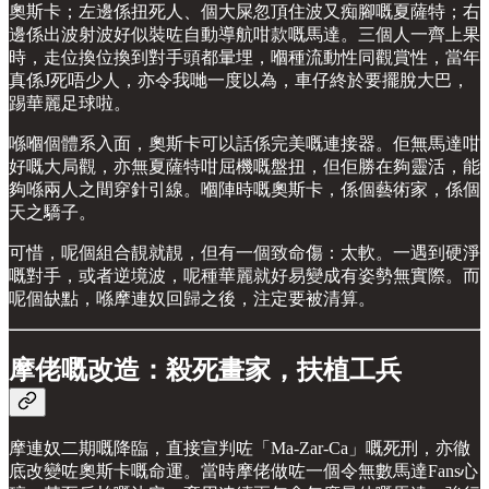
奧斯卡；左邊係扭死人、個大屎忽頂住波又痴腳嘅夏薩特；右
邊係出波射波好似裝咗自動導航咁款嘅馬達。三個人一齊上果
時，走位換位換到對手頭都暈埋，嗰種流動性同觀賞性，當年
真係J死唔少人，亦令我哋一度以為，車仔終於要擺脫大巴，
踢華麗足球啦。
喺嗰個體系入面，奧斯卡可以話係完美嘅連接器。佢無馬達咁
好嘅大局觀，亦無夏薩特咁屈機嘅盤扭，但佢勝在夠靈活，能
夠喺兩人之間穿針引線。嗰陣時嘅奧斯卡，係個藝術家，係個
天之驕子。
可惜，呢個組合靚就靚，但有一個致命傷：太軟。一遇到硬淨
嘅對手，或者逆境波，呢種華麗就好易變成有姿勢無實際。而
呢個缺點，喺摩連奴回歸之後，注定要被清算。
摩佬嘅改造：殺死畫家，扶植工兵
摩連奴二期嘅降臨，直接宣判咗「Ma-Zar-Ca」嘅死刑，亦徹
底改變咗奧斯卡嘅命運。當時摩佬做咗一個令無數馬達Fans心