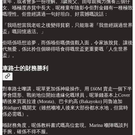
童年，或者會多一份理解。3歲喪父、由母親獨力撫養三個仔
女、喺極度赤貧中長大，呢種童年陰影令佢對金錢有一種極致
嘅理性。佢曾經講過一句好坦白、好震撼嘅說話：
「我唔想當我老咗之後變得貧窮，只能靠著『我曾經踢過世界
盃』嘅回憶過活。」
佢唔係唔想追夢，而係喺佢嘅價值觀入面，令家族脫貧、讓後
代無憂，係比拎住個睇得唔食得嘅世盃更重要嘅「人生世界
盃」。
車路士的財務勝利
對車路士嚟講，呢單更加係神級操作。用 £60M 賣走一個下半
季會隱形、戰術地位開始邊緣化嘅球員，呢筆錢基本上Cover
晒後來買莫拉達 (Morata)、巴卡約高 (Bakayoko) 同魯迪加
(Rüdiger) 嘅開支（雖然嗰堆人後來大部份都水水地，但當時
係必需嘅）。
喺財務角度，呢係教科書式嘅高位套現。Marina 嗰陣嘅談判
手腕，確係不得不服。