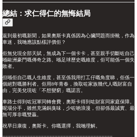
總結：求仁得仁的無悔結局
返到最初嘅新聞，如果奧斯卡真係因為心臟問題而掛靴，作為
車迷，我哋應該點樣評價佢？
佢無兌現全部天賦，無成為下一個卡卡，甚至親手切斷咗自己
喺歐洲豪門嘅傳奇之路。喺足球歷史嘅維度，佢可能係一個失
敗者。
但喺佢自己嘅人生維度，甚至係我用打工仔嘅角度睇，佢係一
個絕對嘅勝利者。佢用8年青春，換取咗家族幾代人嘅財富自
由，完美兌現咗「不想變窮」嘅諾言。
車路士得到咗冠軍同轉會費，奧斯卡得到咗財富同家庭保障。
呢場分手，雖然充滿銅臭味，少咗啲浪漫，但卻係最誠實、最
無可厚非嘅雙贏。
祝早日康復，奧斯卡。你嘅選擇，我哋理解。
========================================