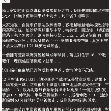
喺大家幻想佢係咪真係法國馬甸尼之前，我哋先將時間線推前
少少，回顧下佢離開車路士前夕，到底發生過咩事。
大家知啦，自從車仔換咗教練團隊，戰術越嚟越傾向極致控球
同高壓防線。迪沙斯呢類重型中堅，轉身慢、回追慢，喺呢個
體系下完全無位企。為咗保持狀態……Er……或者講白啲，擺
喺櫥窗等水魚，呢位身價近 4,000 萬鎊嘅法國中堅，其實有被
下放去踢車仔 U21 嘅英超國際盃。
一個擁有豐富歐洲賽經驗嘅成年球員，落去對住班 18、22嘅
𡃁仔，理應係屈晒機啦？結果……
話佢踢得麻麻地已經算我極度厚道，實情係慘不忍睹。
12 月對陣 PSG U21，迪沙斯甚至戴住隊長臂章落場，結果下
半場連失三球，防線被對手班靈活嘅技術型鋒線完全打穿，主
場輸 1：3；以為呢場只係啱啱解凍未熱夠身？一個月後對賓
菲加 U21 仲恐怖，半場已經輸到 0：4，最後慘敗 2：6，迪沙
斯踢到 63 分鐘就頂唔順被換走，成條防線輸到趴係度。
點解一個英超中堅會被班青年軍數到開花？睇返進階數據，對