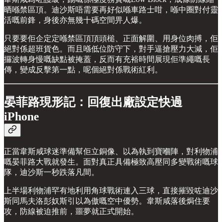
晒喺禁區頂。迪沙斯唔需要再好似喺車路士咁，喺中圈對付靈
活嘅前鋒，身後亦無幾十碼空間畀人爆。
只要要佢企定定喺禁區頂頂頭槌、正面解圍、用身位肉搏，佢
絕對係超班貨色。而且喺低位防守下，對手逼搶壓力大減，佢
攞波轉身慢嘅缺點被掩蓋，反而有充裕時間展現佢準繩嘅長
傳，變成反擊第一點，呢個絕對係戰術紅利。
晏菲路現形記：回復出廠設定快過
iPhone
正當韋斯咸球迷準備幫佢立銅像、以為執到寶嗰陣，對利物浦
嘅晏菲路大戰就發生。面對真正具備極致高壓同多變戰術嘅球
隊，迪沙斯一秒跌落凡間。
上半場利物浦罕有地利用角球戰術連入三球，直接摧毀咗迪沙
斯同馬夫洛彭奴斯引以為傲嘅空中優勢。韋斯咸落後焗住要
攻，防線被迫推前，噩夢就正式開始。