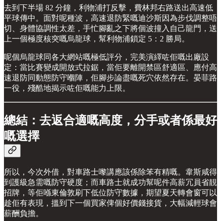
去到下半場 82 分鐘，利物浦打反擊，費林邦右路送出高速低
平球傳中。面對呢種波，高速退防緊嘅迪沙斯因為步伐調整唔
切、身體協調性太差，手忙腳亂之下將個波撞入自己龍門，送
上一個極度核突嘅烏龍球，幫利物浦鎖定 5：2 勝局。
呢個烏龍球同各大網站嘅極低評分，完美演繹咗佢嘅出廠設
定：當比賽變成開放式拉鋸，當佢要離開禁區舒適區、應付高
速退防同動態防守嗰陣，佢腳步論盡嘅死穴依然存在。晏菲路
一役，殘酷地揭示咗佢嘅能力上限。
總結：去返合適嘅高度，分手或者係最好
嘅選擇
所以，今次外借，對車路士嚟講應該係除笨有精嘅。韋斯咸得
到護級急需嘅防守硬度；而車路士就成功幫呢件高薪冗員省靚
招牌，等佢喺東倫敦刷下低位防守數據，期望夏天轉會窗可以
趁佢有表現，搵到下一個買家俾個好價錢接貨，大幅減輕球會
薪酬負擔。