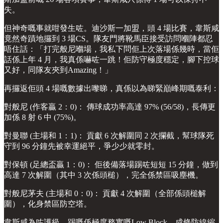
失。
但神奇嘅事就咁發生咗。迪沙斯一加盟，頭 4 場比賽，韋斯咸
竟然奇蹟地攞到 3 場CS。隊友門將靴馬臣接受訪問嗰陣都忍
唔住話：「打完般尼嗰場，我私下問佢上次落場係幾時，當佢
話係上年 4 月，我真係嚇咗一跳！佢防守極度穩定，腳下控球
又好，同隊友夾到Amazing！」
再攞返佢頭 4 場嘅數據出嚟睇，真係以為睇緊巔峰期嘅泰利：
對般尼 (作客贏 2：0)： 傳球成功率高達 97% (56/58)，長傳更
加係 8 射 6 中 (75%)。
對曼聯 (主場和 1：1)： 貢獻 6 次解圍同 2 次攔截，幫球隊死
守到 96 分鐘先被幸運絕平，爭少少就零封。
對保頓 (足總盃贏 1：0)： 佢後備落場踢咗短短 15 分鐘，做到
高達 7 次解圍（其中 3 次係頭槌），完全係禁區吸塵機。
對般尼茅夫 (主場和 0：0)： 貢獻 4 次解圍（全部係頭槌解
圍），化身禁區防空塔。
韋斯咸為咗護級，踢嘅係極度務實嘅Low Block，成條防線縮