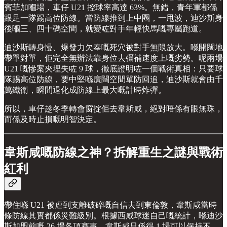
賓菲加嗰場，車仔 U21 控球率高達 63%。無錯，青年軍都係
跟足一隊踢高位防線。當防線推到上中圈，一甩波，迪沙斯身
後嗰三、四十碼空間，就變咗對手年輕快馬嘅專屬跑道。
迪沙斯轉身慢、爆發力欠奉嘅死穴被對手無限放大。喺開闊地
帶單對單，佢完全無辦法靠身位去彌補速度上嘅劣勢。呢兩場
U21 嘅慘案夾埋失咗 9 球，徹底證明咗一個戰術真相：只要球
隊踢高位防線，要中堅喺廣闊空間單防回追，迪沙斯就會由千
萬鐵衛，瞬間退化成防線上最大嘅計時炸彈。
所以，車仔趁冬季轉會窗掟佢去韋斯咸，絕對唔係有眼無珠，
而係及時止損嘅明智決定。
韋斯咸嘅防線之神？拆解重生之謎與戰術
紅利
帶住喺 U21 被虐到支離破碎嘅自信去到東倫敦，韋斯咸當時
條防線其實都係災難級別。根據西咸球迷自己嘅統計，喺迪沙
斯加盟前嘅 26 場各項賽事，韋斯咸只係得 1 場可以保持不