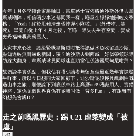
今年 1 月冬季轉會窗壓軸日，當車路士宣佈將迪沙斯外借去韋
斯咸嗰陣，相信唔少車迷都同我一樣，喺屋企靜靜地開咗支香
檳，「Yeah！終於甩難清走晒炸彈小隊啦。」(外借咋…笑
死)。畢竟自從上年 4 月之後，佢喺一隊失去生存空間，變成
史丹福橋嘅高薪雪人。
大家本來心諗，護級緊嘅韋斯咸咁抵得諗做水魚收留迪沙斯。
點知過咗無耐睇返新聞，咦？迪沙斯去到西咸，好似帶領球隊
防線大翻身，韋斯咸球員同球迷直頭當佢係法國馬甸尼咁拜？
故勿論事實係點，但我估有唔少讀者無留意佢最近幾年實際發
生咩事，所以今日想同大家回顧下，迪沙斯呢段極具戲劇性嘅
過山車之旅，順便諗下到底係車路士高層on99唔識用人、賣錯
神將，定係呢個世界真係有啲嘢叫做「背多Fun」，有距離有
幻想先會靚D？
走之前嘅黑歷史：踢 U21 虐菜變成「被
虐」