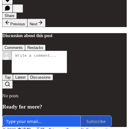
Share
Previous
Next
Discussion about this post
Comments
Restacks
Top
Latest
Discussions
No posts
Ready for more?
Subscribe