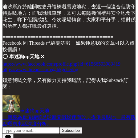
迪沙斯終於離開咗史丹福橋嘅雪藏地獄，去返一個適合佢防守
特點嘅地方；而我哋班車迷，又可以每隔幾個禮拜安全地食下
花生，睇下佢踢成點。今次呢場轉會，大家和平分手，絕對係
對所有人都好嘅最好選擇。
========================================
Facebook 同 Threads 已經開咗啦！如果鍾意我的文章可以入黎
按個讚！
⭕️
車迷狗up天地
❌
https://www.facebook.com/profile.php?id=61566593983419
https://www.threads.com/@hkgchedog
鍾意我嘅文章，又有餘力支持我嘅話，記得去我Substack訂
閱：
車迷狗up天地
一個專為厭倦罐頭足球新聞嘅球迷而設，提供最貼地、最有觀
點嘅廣東話深度分析。