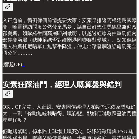
入正題前，循例俾個前情提要大家：安素早排返阿根廷踢國際
賽，喺電視訪問度公然發皇馬夢，話自己好想住馬德里兼仰慕
卻奧斯。領隊羅生同高層即刻做嘢，以越過紅線為由重罰佢內
部停賽兩場（缺陣足總盃對維爾港同聯賽對曼城）。點知佢經
理人柏斯托尼唔單止無幫手降溫，仲走出嚟發爛渣話處罰完全
唔公平………
(響起OP)
1
安素狂踩油門，經理人嘅算盤與錯判
OK，OP完咗，入正題。安素同佢經理人柏斯托尼依家聲就好
大，一副「你哋無咗我唔得」嘅姿態。點解佢哋敢踩盡油門撞
埋車仔度？
佢哋賭緊嘅，係車路士球場上嘅死穴。球隊喺歐聯俾 PSG 恥
辱性踢出局，聯賽又輸俾愛華頓，士氣直插谷底，贏咗維爾港