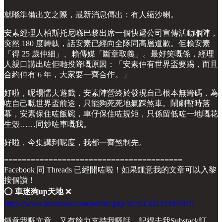
就喺準備出文之際，最新消息傳出：有人縮沙喇。
安素經理人柏斯托尼喺巴黎出席一個快遞公司宣傳活動嗰陣，
突然 180 度轉軚，話安素已經向全隊同高層道歉。佢賴安素
「得 25 歲仲細」、賴傳媒「斷章取義」。最好笑嘅係，經理
人親口講出咗佢哋投降嘅原因：「安素仲有世界盃要踢，而且
合約仲有 6 年，大家要一齊合作。」
好啦，呢場懦夫遊戲，安素陣營終於發現自己根本無籌碼，為
咗自己嘅世界盃前途，只能夠死死地氣踩煞車。鬧劇暫時落
幕，安素保住咗飯碗，車仔保住咗規矩，只係留低咗一地嘅花
生殼……同炒咗車嘅我。
好啦，今集講到呢度，我都一齊煞制先。
========================================
Facebook 同 Threads 已經開咗啦！如果鍾意我的文章可以入黎
按個讚！
⭕️
車迷狗up天地
❌
https://www.facebook.com/profile.php?id=61566593983419
鍾意我嘅文章，又有餘力支持我嘅話，記得去我Substack訂