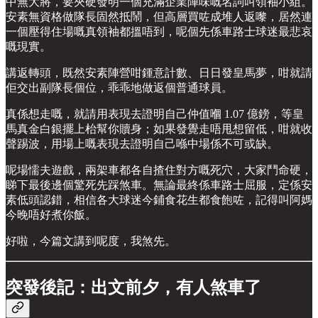
中無大將，要夾硬發明一個充滿企業陣味嘅名詞叫領袖小組。
安素無資格做隊長固然抵鬧，但高層買咗成堆人返嚟，居然連
一個壓得住場嘅真領袖都搵唔到，呢個先係車路士球迷最悲哀
嘅現實。
講返轉頭，既然安素陣營咁鍾意計數、日日發皇馬夢，咁就請
佢交出副隊長個位，乖乖地做返個普通球員。
真係想走嘅，就請用表現去證明自己仲值嗰 1.07 億鎊，等皇
馬真金白銀擺上枱幫你贖身；如果發覺走唔甩想留低，咁就收
聲踢波，用場上嘅表現去證明自己喺中場係不可或缺。
呢場懦夫遊戲，兩架車都各自揸住對方嘅死穴，大家鬥命硬，
睇下最後邊個驚死先踩煞車。無論最終係車路士屈服，定係安
素低頭認錯，相信各大球迷今鋪食花生都食飽咗，記得叫阿媽
今晚唔好煮你飯。
好啦，今篇文講到呢度，我煞先。
突發後記：出文前夕，有人煞車了