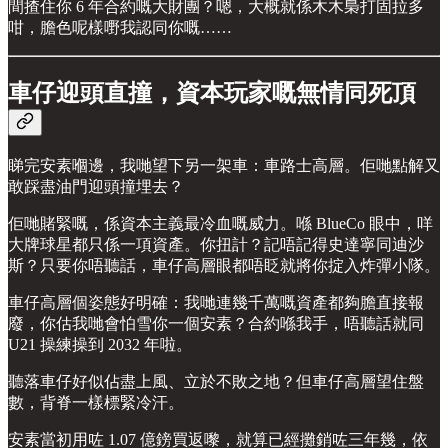
間揸住你 6 年合約嘅大財團？嗯，大概就係木木梟打固拉多
咁，膽色呢樣嘢我認同你嘅……
車仔迎頭直撞，資本玩家嘅無情同死頂
睇完安素嗰邊，我哋望下另一架車：車路士高層。佢哋點解又
敢踩盡油門迎頭撞埋去？
佢哋賭緊嘅，係資本主義最冷血嘅威力。喺 BlueCo 眼中，咩
大牌球星都只係一項資產。你扭計？記唔記得史達寧同迪沙
斯？只要你唔聽話，車仔高層眼都唔眨就將你掟入炸彈小隊。
車仔高層個姿態好明確：我哋連幾千萬嘅資產都夠膽直接報
廢，你估我哋會怕雪你一個安素？合約喺我手，唔聽話就同
U21 操練操到 2032 年啦。
聽落車仔好似佔盡上風、立於不敗之地？但車仔高層望住盤
數，背脊一樣標緊冷汗。
安素當初用咗 1.07 億鎊買返嚟，就算已經攤銷咗三年幾，依