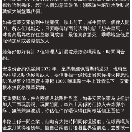
都救唔到幾多。經理人個如意算盤係：領隊羅生絕對承受唔起
戰績大崩盤嘅代價。
如果雪藏安素搞到中場癱瘓、跌出前五，羅生實第一個俾人開
刀。所以佢哋斷定，只要喺傳媒面前吠兩句話「想去皇馬」，
球會高層為咗保住盤數同成績，最後實會驚死，乖乖地坐低屈
服傾加薪或者減價放人。
聽落好似好有計？但經理人計漏咗最致命嘅兩點：時間同合
約。
安素份合約係簽到 2032 年。皇馬老細佩雷斯精過鬼，現時皇
馬中場又唔係極度缺人，要佢哋揼一億鎊出嚟幫你接火棒恐怕
唔係易事？喺買賣主導權 100% 喺車路士手上嘅情況下，安素
根本無資格跳草裙舞。
更重要嘅係，仲有兩個月就踢世界盃，如果安素依家為咗扭計
加人工而玩罷踢、玩面阻阻，車路士真係將佢掉入去炸彈小
隊，無態兼無波踢，你估佢仲保唔保得住阿根廷個正選位？
車路士係一間企業，佢哋有大把時間同你慢慢磨；但球員嘅黃
金歲月就得嗰幾年。攞自己兩個月後嘅世界盃前途，去要挾一