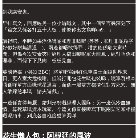
到我講安素。
早排寫文，回應咗另一位小編嘅文，其中一個留言幾深刻下：
「篇文又係各打五十大板，使撚你出文寫咩on9。」
講得啱。平時如果淨係講啲和理非嘅嘢 (等等，和理非呢粒字
好似好耐無講過…)、兩邊都唔敢得罪，咁的確係嘥大家時
間。但係今次安素夾埋經理人搞出嚟呢單大龍鳳，絕對唔係和
理非，而係下下見肉、板板見血。
英國傳媒（例如 BBC）將單嘢寫到好似車路士面臨世界末
日、更衣室大危機咁。但喺打開包花生嘅包裝睇，呢單嘢根本
唔係咩單方面嘅球星逼宮，而係一場雙方都揸住對方死穴、無
人敢踩煞車嘅「懦夫遊戲」。
一邊係貪得無厭、錯判形勢嘅經理人團隊；另一邊係冷血無
情、算死草嘅資本玩家。今篇文係直接嚟寫下呢兩架迎頭相撞
嘅泥頭車，到底各自喺度盤算緊咩。
花生懶人包：阿根廷的風波