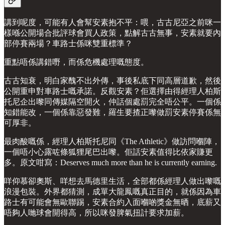
講到呢度，可能有人會幫安素抱不平：喂，古古尼亞之前咪一
樣喺公開場合批評球會買人政策，點解古古無事，安素就要內
部停賽兩場？車路士係咪雙重標準？
重點唔係講錯嘢，而係危機處理嘅態度。
古古知衰，明白家醜不出外傳，事後私底下同高層道歉，然後
公開重申對車路士嘅承諾。反觀安素？佢選擇由得經理人柏斯
托尼企出嚟同傳媒隔空開火，仲話個處罰完全唔公平。一個係
知錯能改，一個係靠惡發難，羅生要揸正嚟做罰安素停賽係無
可厚非。
最肉酸嘅係，經理人柏斯托尼同《The Athletic》做訪問嗰陣，
一個唔小心露咗條狐狸尾巴出嚟。佢話安素值得比依家賺更
多。原文咁寫：Deserves much more than he is currently earning.
咩仰慕卻奧斯、咩想去馬德里生活，全部都係經理人做出嚟嘅
浪漫包裝。外界都猜測，成單大龍鳳嘅真正目的，就係因為車
路士有可能會無歐聯踢，安素合約入面嗰啲獎金無晒，底薪又
唔夠人哋球會開得高，所以咪發脾氣扭計要求加薪。