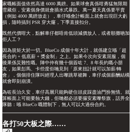
家嘅帳面值依然高達 6000 萬鎊。如果球會真係咁勇猛無限期
雪藏佢，安素個身價就會插水式暴跌。萬一夏天真係要平賣
（例如 4000 萬鎊放走），車仔喺會計帳面上就會出現巨大虧
損，隨時搞到 PSR 穿大窿，下季直接扣分。
既然代價咁大，點解車仔都唔肯低頭減價放人，或者順攤啲加
佢人工？
因為規矩大於一切。BlueCo 成個十年大計，就係建立喺「超
長合約 + 低底薪 + 獎金制」之上。如果今次向安素屈服，個
後果係災難性嘅。陣中仲有幾十個簽咗 7、8 年長約嘅小朋
友，如果彭馬、卡些度佢哋見到「原來扭計就可以加薪/轉
會」，個個排住隊叫經理人出嚟跳草裙舞，車仔成個薪酬結構
就會即刻崩潰。
為咗長治久安，車仔高層只能夠硬住頭皮踩盡油門扮無情。就
算帳面上可能要蝕大錢，佢哋都必須要攞安素嚟祭旗，話畀全
隊聽：喺 BlueCo 嘅體制下，無人可以大過份合約。
各打50大板之際……