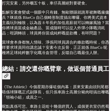
打完安素，另外嗰五十板，車仔高層絕對要硬食。
點解安素會變成一個眼中只有錢、無歐聯踢就跳草裙舞嘅僱傭
兵？咪就係 BlueCo 自己個畸形制度搞出嚟囉。你將美式資本
主義玩到極致，以為簽 8 年長約加低底薪就可以轉嫁風險？當
你將球員當成金融產品、當成隨時可以掟入炸彈小隊嘅消耗
品；咁調轉頭，球員將你當成純粹嘅提款機，有咩問題？
當球會本身都無人情味、淨係同球員講合約條款嘅時候，你憑
咩要求球員同你講忠誠？安素今次反骨，正正就係 BlueCo 呢
種將足球純粹數字化嘅冷血管理，反噬自己嘅最佳人辦。
總結：請交還你嘅臂章，做返個普通員工
《The Athletic》今個星期亦爆咗個內幕：原來安素由頭到尾都
唔係球隊嘅正式副隊長，佢只係車路士高層分豬肉咁搞出嚟嘅
「領袖小組」成員之一。
呢點真係可悲。車路士花咗十幾億鎊買人，成個更衣室仍然蜀