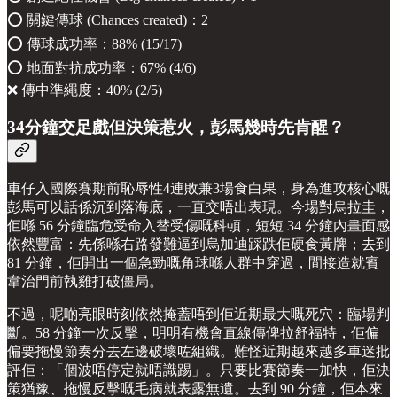
⭕️ 關鍵傳球 (Chances created)：2
⭕️ 傳球成功率：88% (15/17)
⭕️ 地面對抗成功率：67% (4/6)
❌ 傳中準繩度：40% (2/5)
34分鐘交足戲但決策惹火，彭馬幾時先肯醒？
車仔入國際賽期前恥辱性4連敗兼3場食白果，身為進攻核心嘅
彭馬可以話係沉到落海底，一直交唔出表現。今場對烏拉圭，
佢喺 56 分鐘臨危受命入替受傷嘅科頓，短短 34 分鐘內畫面感
依然豐富：先係喺右路發難逼到烏加迪踩跌佢硬食黃牌；去到
81 分鐘，佢開出一個急勁嘅角球喺人群中穿過，間接造就賓
韋治門前執雞打破僵局。
不過，呢啲亮眼時刻依然掩蓋唔到佢近期最大嘅死穴：臨場判
斷。58 分鐘一次反擊，明明有機會直線傳俾拉舒福特，佢偏
偏要拖慢節奏分去左邊破壞咗組織。難怪近期越來越多車迷批
評佢：「個波唔停定就唔識踢」。只要比賽節奏一加快，佢決
策猶豫、拖慢反擊嘅毛病就表露無遺。去到 90 分鐘，佢本來