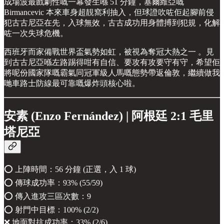
成場波最戲劇性嘅一幕發生喺 51 分鐘，塞爾維亞嘅
Birmancevic 本來車身超靚窩利抽入，但球證吹咗佢起腳前侵
犯古古尼亞在先，入球無效，古古成功用身體搏到犯規，化解
咗一次失球危機。
西班牙而家備戰世界盃氣勢如虹，被視為奪冠大熱之一 。見
到古古尼亞喺左路踢得咁有自信、要攻有攻要守有守，希望佢
將呢份國家隊嘅霸氣同冠軍級人馬嘅態勢帶返倫敦，繼續做我
哋車路士防線最可靠嘅爆炸頭核心啦。
安素 (Enzo Fernández) | 阿根廷 2:1 毛里
塔尼亞
⭕️ 上陣時間：56 分鐘 (正選，入 1 球)
⭕️ 傳球成功率：93% (55/59)
⭕️ 傳入進攻三區次數：9
⭕️ 射門中目標：100% (2/2)
❌ 地面對抗成功率：33% (2/6)