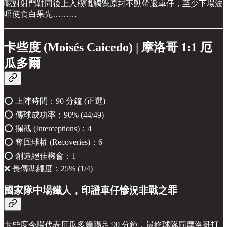
呢對射門鞋同後上入楔嘅觸覺原封不動帶返車仔，至少下場波
唔使食白果先………
卡些度 (Moisés Caicedo) | 摩洛哥 1:1 厄
瓜多爾
⭕️ 上陣時間：90 分鐘 (正選)
⭕️ 傳球成功率：90% (44/49)
⭕️ 攔截 (Interceptions)：4
⭕️ 奪回球權 (Recoveries)：6
⭕️ 創造絕佳機會：1
❌ 長傳準繩度：25% (1/4)
國家隊中場鐵人，印證車仔慘況非戰之罪
卡些度今場代表厄瓜多爾踢足 90 分鐘，最終球隊同摩洛哥打