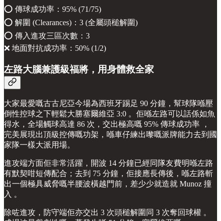
⭕️ 傳球成功率：95% (71/75)
⭕️ 解圍 (Clearances)：3 (全屬頭槌解圍)
⭕️ 傳入進攻三區次數：3
❌ 地面對抗成功率：50% (1/2)
左路大腦兼護級福將，用身體救全家
大家最愛嘅古古尼亞今場為西班牙踢足 90 分鐘，幫球隊喺壓
倒性控球之下輕鬆大勝塞爾維亞 3:0 。佢喺左路可以話係如魚
得水，全場觸球高達 86 次，交出極高嘅 95% 傳球成功率 ，
完美展現出頂級控傳嘅功架，喺車仔練出嚟嘅派牌能力去到國
家隊一樣大派用場。
進攻端方面佢非常活躍，開波 14 分鐘已經同隊友費明喺左路
有默契咁短傳配合；去到 75 分鐘，佢接應長傳後，喺左路斬
出一個極具威脅嘅半腰波橫越門前，差少少就造就 Munoz 撞
入 。
除咗進攻，防守端佢亦交出 3 次頭槌解圍同 3 次奪回球權 。