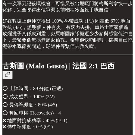
有一次單刀絕殺嘅機會，可惜又被出迎嘅門將梅斯利拿快一步
化解，完全睇得出佢爭緊以前嗰種冷面殺手嘅自信。
好在數據上佢仲交得出 100% 盤帶成功 (1/1) 同贏低 67% 地面
對抗 (4/6)，證明個人仲有火、有落力去拼。車路士而家個進
攻爛攤子真係灰到震，彭馬喺國家隊攞返少少參與感當係沖喜
下，最緊要係無病無痛返倫敦。希望佢快啲開竅，搞掂自己拖
泥帶水嘅節奏問題，球隊仲等緊佢去救火㗎。
古斯圖 (Malo Gusto) | 法國 2:1 巴西
⭕️ 上陣時間：89 分鐘 (正選)
⭕️ 成功盤帶：100% (2/2)
⭕️ 長傳準繩度：80% (4/5)
⭕️ 奪回球權 (Recoveries)：4
❌ 地面對抗成功率：45% (5/11)
❌ 傳中準繩度：0% (0/1)