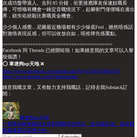
次成功盤帶過人。去到 85 分鐘，佢更接應隊友保連奴嘅長
傳，可惜喺有機會一錘定音嘅情況下，起腳射門僅僅喺右邊出
界，錯失咗絕殺比賽嘅黃金機會。
少少個人感覺…尼圖最近幾場都有少少燥底Feel，雖然唔係話
對激情表現反感，但可以收放自如，唔拎牌先係重點。
========================================
Facebook 同 Threads 已經開咗啦！如果鍾意我的文章可以入黎
按個讚！
⭕️
車迷狗up天地
❌
https://www.facebook.com/profile.php?id=61566593983419
https://www.threads.com/@hkgchedog
鍾意我嘅文章，又有餘力支持我嘅話，記得去我Substack訂
閱：
車迷狗up天地
一個專為厭倦罐頭足球新聞嘅球迷而設，提供最貼地、最有觀
點嘅廣東話深度分析。