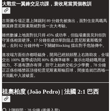
大戰世一翼鋒交足功課，衰收尾當買個教訓
古斯圖今場正選上陣踢到 89 分鐘先被換出，面對住皇馬嘅馬
嬲翼鋒雲尼斯素斯絕對係一次大考驗。
雖然數據上地面對抗只得 45% 成功率，但臨場畫面見到佢防
守算係相當硬淨。17 分鐘佢成功單防阻止雲尼斯素斯嘅突
破，去到 62 分鐘仲有一下關鍵Blocking 擋出對手危險傳中。
進攻端方面佢亦都唔錫身，開局已經頻頻壓上右路助攻，全場
交出 100% 盤帶成功同 80% 長傳準確率，展示出唔錯嘅用波
能力。不過有讚亦有彈，防守上始終交咗少少學費，78 分鐘
正正係佢喺禁區頂侵犯雲尼斯素斯輸罰球，間接造就巴西喺一
片混亂中入波破蛋。
祖奧柏度 (João Pedro) | 法國 2:1 巴西
⭕️ 上陣時間：28 分鐘 (後備入替)