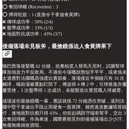
⭕️ 奪回球權 (Recoveries)：3
⭕️ 搏得犯規：1 (直接令干拿迪食黃牌)
❌ 傳球成功率：50% (2/4)
❌ 盤帶成功率：33% (1/3)
❌ 地面對抗成功率：43% (3/7)
後備落場未見板斧，最搶鏡係迫人食黃牌果下
喺巴西落後緊嘅 62 分鐘，祖奧柏度入替馬天尼利，試圖幫球
隊加強攻力平反敗局。不過佢今場嘅狀態似乎平平，或者係未
太適應對法國嘅高強度比賽節奏，落場接近半個鐘只有 16 次
觸球，喺前場被重點盯防下，傳波得 4 傳 2 中，引球推進亦屢
屢受挫，3 次盤帶得 1 次成功，未能製造出實質嘅入球威脅。
成場波佢最搶鏡嘅一幕，應該就係 72 分鐘憑住突破，逼到法
國中堅干拿迪出手阻止而硬食一面黃牌。雖然進攻數據唔算靚
仔，連地面對抗都只得 43%，但佢起碼防守端有幫手，交出 3
次奪回球權。作為車迷，國際賽期見到佢後備落場出少少汗、
無傷無痛就收貨啦。