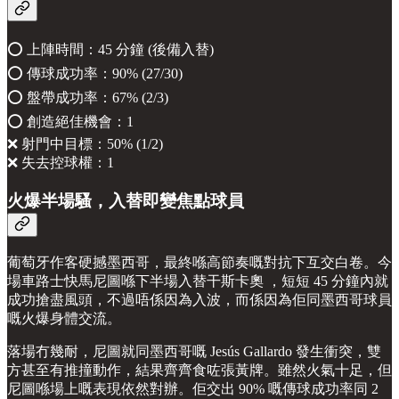
⭕️ 上陣時間：45 分鐘 (後備入替)
⭕️ 傳球成功率：90% (27/30)
⭕️ 盤帶成功率：67% (2/3)
⭕️ 創造絕佳機會：1
❌ 射門中目標：50% (1/2)
❌ 失去控球權：1
火爆半場騷，入替即變焦點球員
葡萄牙作客硬撼墨西哥，最終喺高節奏嘅對抗下互交白卷。今
場車路士快馬尼圖喺下半場入替干斯卡奧 ，短短 45 分鐘內就
成功搶盡風頭，不過唔係因為入波，而係因為佢同墨西哥球員
嘅火爆身體交流。
落場冇幾耐，尼圖就同墨西哥嘅 Jesús Gallardo 發生衝突，雙
方甚至有推撞動作，結果齊齊食咗張黃牌。雖然火氣十足，但
尼圖喺場上嘅表現依然對辦。佢交出 90% 嘅傳球成功率同 2