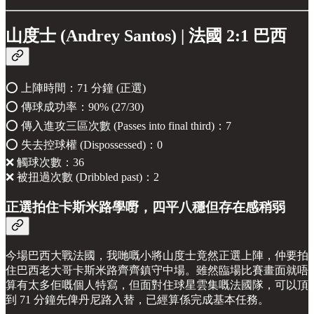
山度士 (Andrey Santos) | 法國 2:1 巴西
⭕️ 上陣時間：71 分鐘 (正選)
⭕️ 傳球成功率：90% (27/30)
⭕️ 傳入進攻三區次數 (Passes into final third)：7
⭕️ 失去控球權 (Dispossessed)：0
❌ 觸球次數：36
❌ 被扭過次數 (Dribbled past)：2
正選拍住卡斯米路學嘢，四平八穩但存在感稍弱
今場巴西大戰法國，我哋嘅小將山度士竟然正選上陣，仲要拍
住巴西老大哥卡斯米路齊齊鎮守中場。雖然臨場比賽畫面就唔
算有太多佢嘅個人特寫，但面對住球星雲集嘅法國隊，可以頂
到 71 分鐘先俾丹尼路入替，已經算係完成基本任務。