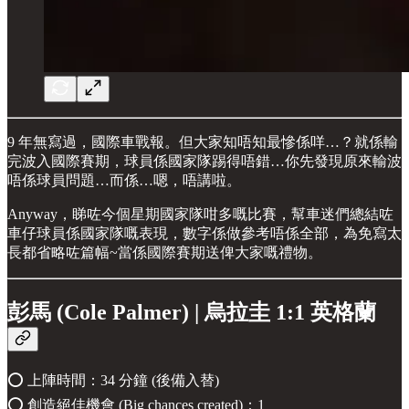
9 年無寫過，國際車戰報。但大家知唔知最慘係咩…？就係輸
完波入國際賽期，球員係國家隊踢得唔錯…你先發現原來輸波
唔係球員問題…而係…嗯，唔講啦。
Anyway，睇咗今個星期國家隊咁多嘅比賽，幫車迷們總結咗
車仔球員係國家隊嘅表現，數字係做參考唔係全部，為免寫太
長都省略咗篇幅~當係國際賽期送俾大家嘅禮物。
彭馬 (Cole Palmer) | 烏拉圭 1:1 英格蘭
⭕️ 上陣時間：34 分鐘 (後備入替)
⭕️ 創造絕佳機會 (Big chances created)：1