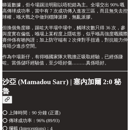
睇返數據，佢今場踢法明顯以唔犯錯為主。全場交出 90% 嘅
高傳球成功率，當中有 7 次成功傳入進攻三區，而且無失去控
球權，喺大戰之中做到穩陣派牌，無亂派膠。
但換個角度睇，踢咗大半場中場中，觸球次數只得 36 次，參
與度實在偏低，喺場上某程度上隱咗形，似乎喺高強度嘅國際
賽仲係有啲拘謹；加上防守端有 2 次俾對手扭過，對抗能力仲
有唔少進步空間。
作為中場新仔，有得喺國家隊大戰擔正吸取經驗，已經係賺
咗。當係儲吓經驗值，至少唔好傷………真係唔好。
沙亞 (Mamadou Sarr) | 塞內加爾 2:0 秘
魯
⭕️ 上陣時間：90 分鐘 (正選)
⭕️ 傳球成功率：96% (89/93)
⭕️ 攔截 (Interceptions)：4