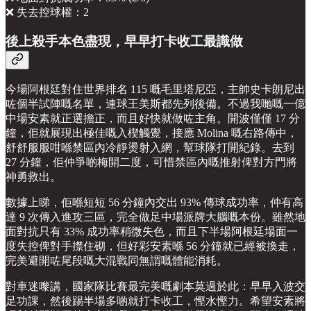
❌ 失去控球權：2
後上殺手本色盡現，早早打卡收工最識做
今場阿根廷對住世界排名 115 嘅毛里塔尼亞，主帥史卡朗尼出
咗個半試陣嘅名單，連球王美斯都先列後備。不過我哋嘅一億
中場安素就正選擔正，而且好快就做咗主角。開波僅僅 17 分
鐘，佢就展現出極佳嘅入楔觸覺，接應 Molina 嘅右路傳中，
舒舒服服咁喺禁區內冷靜燙射入網，幫球隊打開紀錄。去到
27 分鐘，佢仲爭啲梅開二度，可惜禁區內嘅推射俾對方門將
神勇救出。
數據上睇，佢喺短短 56 分鐘內交出 93% 傳球成功率，仲有高
達 9 次傳入進攻三區，完全做足中場派牌大腦嘅本份。雖然地
面對抗只有 33% 成功率稍微失色，而且下半場阿根廷場面一
度失控俾對手㩒住砌，但好彩安素喺 56 分鐘就已經被換走，
完美避開咗尾段嘅大混戰同無謂嘅體能消耗。
對車迷嚟講，國家隊比賽最完美嘅劇本莫過於此：早早入波交
足功課，然後踢半場多啲就打卡收工，慳水慳力。希望安素將