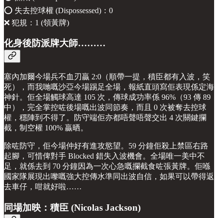
⭕️ 失去控球權 (Dispossessed)：0
❌ 犯規：1 (領黃牌)
化身後防派牌大師………
塞內加爾今場兵不血刃贏 2:0（順帶一提，積臣都有入波，笑
死），而我哋嘅沙亞今場踢足全場，報紙直頭寫佢表現係定海
神針。佢全場觸球高達 105 次，傳球成功率係 96%（93 傳 89
中），完全掌控咗後場嘅出波同節奏，而且 0 次被奪去控球
權，穩陣到不得了。防守端佢亦都唔聲唔聲交出 4 次關鍵攔
截，制空權 100% 贏晒。
除咗防守，佢今場仲好有進攻慾望。59 分鐘佢殺上禁區右路
起腳，可惜俾對手 Blocked 錯失入波機會。全場唯一美中不
足，就係去到 70 分鐘因為一次心急嘅攔截食咗張黃牌。佢喺
國家隊展現出嚟嘅強大控傳水準同出波自信，如果可以帶得返
去車仔，咁就好啦……
同場加映：積臣 (Nicolas Jackson)