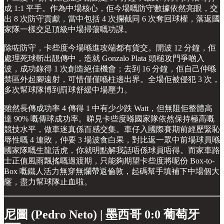
成 1:1 平手。作為中場核心，佢今場嘅防守數據依然亮眼，交
出 8 次防守貢獻，當中包括 4 次攔截同 6 次奪回球權，落返國
家隊一樣交足頂級中場掃蕩嘅功課。
除咗防守，卡些度今場喺進攻端都有貨交。開波 12 分鐘，佢
處理死球斬出靚傳中，造就 Gonzalo Plata 頭槌攻門爭啲入
波，成功錄得 1 次創造絕佳機會；去到 16 分鐘，佢自己仲喺
禁區外起腳遠射，可惜僅僅喺柱邊出界。全場佢被侵犯 3 次，
多次幫球隊博到罰球舒緩中場壓力。
雖然長傳成功率 4 傳得 1 中有少少跌 Watt，但無阻佢整體高
達 90% 嘅傳球成功率。睇見卡些度喺國家隊依然保持極高嘅
競技水平，做車迷真係百感交集。車仔入國際賽期前經歷緊恥
辱性嘅 4 連敗，仲要 3 場波食白果，對比返一眾中前場球員喺
國家隊嘅生龍活虎，你就明點解我話唔係球員唔得。而家車路
士正值風雨飄搖嘅過渡期，只能夠期望卡些度將呢份 Box-to-
Box 嘅鐵人活力無穿無爛帶返倫敦，起碼幫手填補下中場個大
窿，盡力幫球隊止血啦。
尼圖 (Pedro Neto) | 墨西哥 0:0 葡萄牙