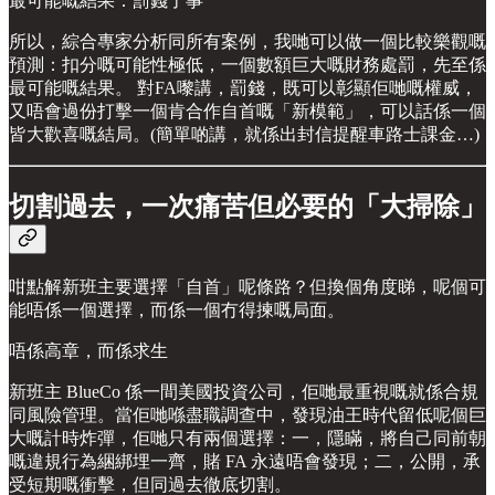
最可能嘅結果：罰錢了事
所以，綜合專家分析同所有案例，我哋可以做一個比較樂觀嘅
預測：扣分嘅可能性極低，一個數額巨大嘅財務處罰，先至係
最可能嘅結果。 對FA嚟講，罰錢，既可以彰顯佢哋嘅權威，
又唔會過份打擊一個肯合作自首嘅「新模範」，可以話係一個
皆大歡喜嘅結局。(簡單啲講，就係出封信提醒車路士課金…)
切割過去，一次痛苦但必要的「大掃除」
咁點解新班主要選擇「自首」呢條路？但換個角度睇，呢個可
能唔係一個選擇，而係一個冇得揀嘅局面。
唔係高章，而係求生
新班主 BlueCo 係一間美國投資公司，佢哋最重視嘅就係合規
同風險管理。當佢哋喺盡職調查中，發現油王時代留低呢個巨
大嘅計時炸彈，佢哋只有兩個選擇：一，隱瞞，將自己同前朝
嘅違規行為綑綁埋一齊，賭 FA 永遠唔會發現；二，公開，承
受短期嘅衝擊，但同過去徹底切割。