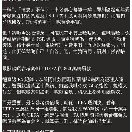
一聽到「違規」兩個字，車迷個心都離一離，即刻諗起近年愛
華頓同森林因為違反 PSR（盈利及可持續發展規則）而被扣
分嘅慘況。FA 肯落重手，呢個係事實。
但！我哋今次嘅情況，同佢哋有本質上嘅唔同。佢哋衰嘅，係
持續經營期間嘅 PSR 違規，簡單講就係「使大咗」；而我哋
衰嘅，係十幾年前、關於經理人費用嘅「歷史財務報告」問
題，仲要係我哋自己「自首」嘅。性質唔同，罰則自然都唔
同。
最關鍵嘅參考案例：UEFA 的 860 萬鎊罰款
翻查返 FA 紀錄，以前阿仙奴同新特蘭都試過因為經理人違
規，被罰款幾萬至十萬鎊。雖然我哋今次 74 項指控，規模大
好多，但呢啲案例證明，呢類違規，傳統上都係用錢解決。
而最重要、最有參考價值嘅，就係 UEFA 嘅判決。舊年，
UEFA 已經因為同一堆爛帳，罰咗我哋 860萬鎊（約一千萬歐
元）。既然 UEFA 已經定咗個價，FA 嘅判罰好大機會都會以
呢個數字為做參考，就算要加刑，都唔會偏離得太遠。