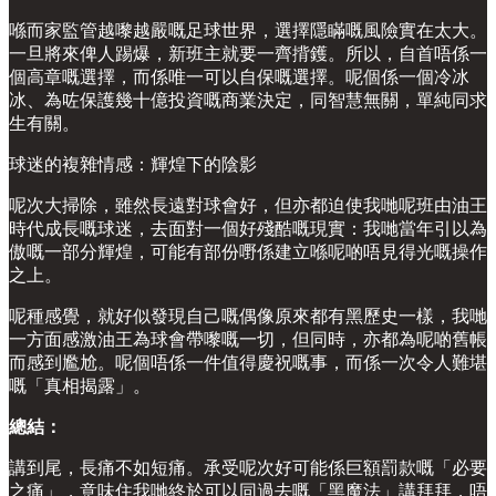
喺而家監管越嚟越嚴嘅足球世界，選擇隱瞞嘅風險實在太大。
一旦將來俾人踢爆，新班主就要一齊揹鑊。所以，自首唔係一
個高章嘅選擇，而係唯一可以自保嘅選擇。呢個係一個冷冰
冰、為咗保護幾十億投資嘅商業決定，同智慧無關，單純同求
生有關。
球迷的複雜情感：輝煌下的陰影
呢次大掃除，雖然長遠對球會好，但亦都迫使我哋呢班由油王
時代成長嘅球迷，去面對一個好殘酷嘅現實：我哋當年引以為
傲嘅一部分輝煌，可能有部份嘢係建立喺呢啲唔見得光嘅操作
之上。
呢種感覺，就好似發現自己嘅偶像原來都有黑歷史一樣，我哋
一方面感激油王為球會帶嚟嘅一切，但同時，亦都為呢啲舊帳
而感到尷尬。呢個唔係一件值得慶祝嘅事，而係一次令人難堪
嘅「真相揭露」。
總結：
講到尾，長痛不如短痛。承受呢次好可能係巨額罰款嘅「必要
之痛」，意味住我哋終於可以同過去嘅「黑魔法」講拜拜，唔