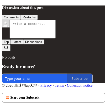
Discussion about this post
Comments
Restacks
Top
Latest
Discussions
No posts
Ready for more?
Subscribe
© 2026 車迷狗up天地
·
Privacy
∙
Terms
∙
Collection notice
Start your Substack