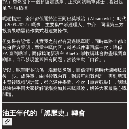
FA）突然投下一個超級震撼彈，正式向我哋車路士，提出足
足 74 項指控！
呢啲指控，全部都係關於油王阿巴莫域治（Abramovich）時代
（2009-2022）嘅事，主要集中喺經理人、中介、同埋第三方
投資果啲黑箱作業式嘅違規操作。
但如果有記憶，其實我之前都有寫過呢單嘢，同時車路士都出
咗份官方聲明，而當中嘅內容，就將成件事再講一次：唔係
FA 查到啲咩，而係我哋新班主 BlueCo 喺收購球會做盡職調查
嗰陣，自己發現盤舊帳有問題，然後主動「自首」。
所以，呢單嘢並唔係一場新嘅災難，而係清理舊時代爛帳嘅最
後一步。成件事，由指控嘅內容，到最可能嘅判罰，再到新班
主背後嘅精明計算，都充滿住學問。今次【車迷觀點】，我哋
就快快手同大家拆解呢場突如其來嘅風波，解答大家最關心嘅
問題。
油王年代的「黑歷史」轉會