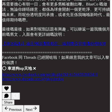
再需要擔心有朝一日，會有更多舊帳被翻出嚟。BlueCo 嘅做
法，無論你鍾唔鍾意，都係為球會開創一個更乾淨、更可持續
嘅未來。而呢份透明度同承擔，或者先至係我哋喺新時代，最
值得期待嘅嘢。
最後嘅最後，如果對呢類話題有興趣，可以睇返一篇我幾個月
前嘅舊文，入面會有更詳細嘅說明：
【車迷觀點】油王神話嘅黑暗面 揭開獎盃背後嘅秘密帳簿
========================================
Facebook 同 Threads 已經開咗啦！如果鍾意我的文章可以入黎
按個讚！
⭕️
車迷狗up天地
❌
https://www.facebook.com/profile.php?id=61566593983419
https://www.threads.com/@hkgchedog
Share
Previous
Next