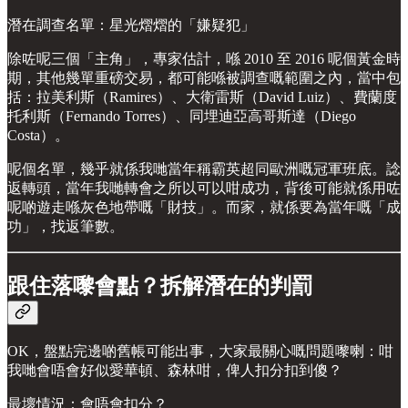
潛在調查名單：星光熠熠的「嫌疑犯」
除咗呢三個「主角」，專家估計，喺 2010 至 2016 呢個黃金時
期，其他幾單重磅交易，都可能喺被調查嘅範圍之內，當中包
括：拉美利斯（Ramires）、大衛雷斯（David Luiz）、費蘭度
托利斯（Fernando Torres）、同埋迪亞高哥斯達（Diego
Costa）。
呢個名單，幾乎就係我哋當年稱霸英超同歐洲嘅冠軍班底。諗
返轉頭，當年我哋轉會之所以可以咁成功，背後可能就係用咗
呢啲遊走喺灰色地帶嘅「財技」。而家，就係要為當年嘅「成
功」，找返筆數。
跟住落嚟會點？拆解潛在的判罰
OK，盤點完邊啲舊帳可能出事，大家最關心嘅問題嚟喇：咁
我哋會唔會好似愛華頓、森林咁，俾人扣分扣到傻？
最壞情況：會唔會扣分？