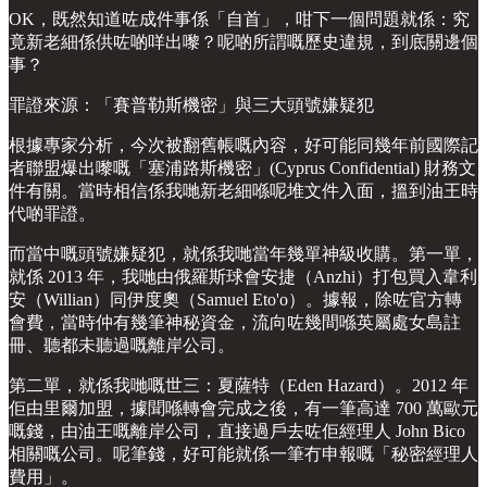
OK，既然知道咗成件事係「自首」，咁下一個問題就係：究
竟新老細係供咗啲咩出嚟？呢啲所謂嘅歷史違規，到底關邊個
事？
罪證來源：「賽普勒斯機密」與三大頭號嫌疑犯
根據專家分析，今次被翻舊帳嘅內容，好可能同幾年前國際記
者聯盟爆出嚟嘅「塞浦路斯機密」(Cyprus Confidential) 財務文
件有關。當時相信係我哋新老細喺呢堆文件入面，搵到油王時
代啲罪證。
而當中嘅頭號嫌疑犯，就係我哋當年幾單神級收購。第一單，
就係 2013 年，我哋由俄羅斯球會安捷（Anzhi）打包買入韋利
安（Willian）同伊度奧（Samuel Eto'o）。據報，除咗官方轉
會費，當時仲有幾筆神秘資金，流向咗幾間喺英屬處女島註
冊、聽都未聽過嘅離岸公司。
第二單，就係我哋嘅世三：夏薩特（Eden Hazard）。2012 年
佢由里爾加盟，據聞喺轉會完成之後，有一筆高達 700 萬歐元
嘅錢，由油王嘅離岸公司，直接過戶去咗佢經理人 John Bico
相關嘅公司。呢筆錢，好可能就係一筆冇申報嘅「秘密經理人
費用」。