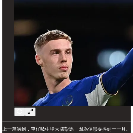
上一篇講到，車仔嘅中場大腦彭馬，因為傷患要抖到十一月。