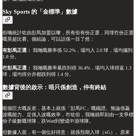
Sky Sports 的「金標準」數據
佢哋統計咗由彭馬加盟以嚟，所有佢有份正選，同埋冇份正選
嘅英超比賽。個結論，可以話係一目了然：
有彭馬正選：
我哋嘅勝率係 52.2%，場均入 2.0 球，場均攞到
1.8 分。
冇彭馬正選：
我哋嘅勝率暴跌到得 36.4%，場均入球得返 1.3
球，場均得分亦都跌到得 1.4 分。
數據背後的啟示：唔只係創造，仲有終結
呢個巨大嘅反差，基本上就係「彭馬FC」嘅鐵證。無論係贏
波嘅能力、定係入波嘅效率，冇咗佢，我哋就即刻由一支爭標
份子級數嘅球隊，跌Watt到變成中游球隊。
但數據入面，有一個位好得意：就係預期入球（xG）。原來