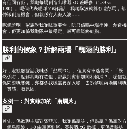
有佢同冇佢，我哋每場創造出嚟嘅 xG 差唔多（1.89 vs
1.80）。呢個代表啲咩？就係話，我哋隊波就算冇咗彭馬，都
仲識創造機會，但就係冇人識入波……
呢個證明，彭馬對我哋嘅重要性，唔只係喺中場串連、創造機
會，佢更加係我哋隊中最穩定、最可靠嘅終結點。
勝利的假象？拆解兩場「醜陋的勝利」
好，宏觀數據話我哋係「彭馬FC」。但實有車迷會問：「既
然係咁，點解我哋冇咗佢，都贏到賓菲加同利物浦？」呢個就
係問題嘅關鍵，亦都係我哋需要深入啲，去拆解呢兩場勝利嘅
「質感」嘅原因。
案例一：對賓菲加的「磨爛蓆」
首先，係歐聯主場對賓菲加。我哋係贏咗，但點贏？係靠對方
一個烏龍波，1-0 由頭磨到尾。賽後嘅 xG 數據，更係反映咗