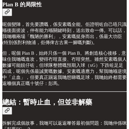
Plan B 的局限性
呢個變陣，首先要讚嘅，係安素嘅全能。佢證明咗自己唔只識
喺後面搓波，仲有能力喺關鍵時刻，送出致命一傳。可以話，
我哋嗰兩場「醜陋的勝利」，安素嘅挺身而出，係最大功臣
(特別係對利物浦，佢傳俾古古果一腳嘅判斷)。
但，呢個 Plan B，始終只係一個 Plan B。將創造核心後移，意
味住我哋嘅進攻，變得冇咁直接、冇咁突然。雖然安素嘅個人
數據可能靚仔咗，但球隊整體嘅預期入球（xG）下跌咗足足
四成，呢個先係最誠實嘅數據。安素嘅適應力，幫我哋喺逆境
中「止血」，但要真正踢返我哋想睇嘅足球，我哋始終都需要
返嗰個真正嘅十號仔：彭馬。
總結：暫時止血，但並非解藥
拆解完成個故事，我哋可以返返嚟答最初個問題：我哋仲係咪