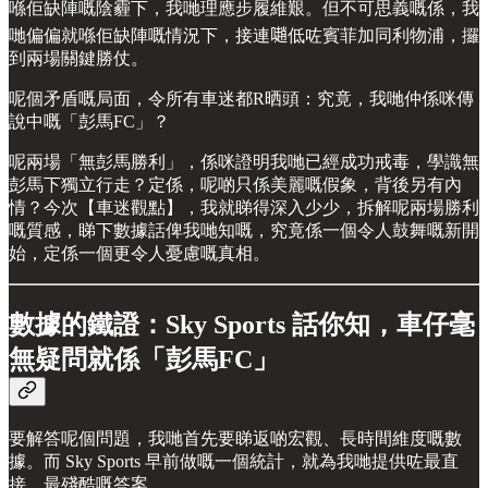
喺佢缺陣嘅陰霾下，我哋理應步履維艱。但不可思義嘅係，我
哋偏偏就喺佢缺陣嘅情況下，接連𡁻低咗賓菲加同利物浦，攞
到兩場關鍵勝仗。
呢個矛盾嘅局面，令所有車迷都R晒頭：究竟，我哋仲係咪傳
說中嘅「彭馬FC」？
呢兩場「無彭馬勝利」，係咪證明我哋已經成功戒毒，學識無
彭馬下獨立行走？定係，呢啲只係美麗嘅假象，背後另有內
情？今次【車迷觀點】，我就睇得深入少少，拆解呢兩場勝利
嘅質感，睇下數據話俾我哋知嘅，究竟係一個令人鼓舞嘅新開
始，定係一個更令人憂慮嘅真相。
數據的鐵證：Sky Sports 話你知，車仔毫
無疑問就係「彭馬FC」
要解答呢個問題，我哋首先要睇返啲宏觀、長時間維度嘅數
據。而 Sky Sports 早前做嘅一個統計，就為我哋提供咗最直
接、最殘酷嘅答案。