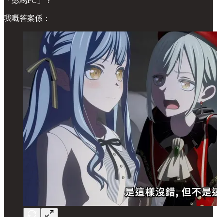
「彭馬FC」？
我嘅答案係：