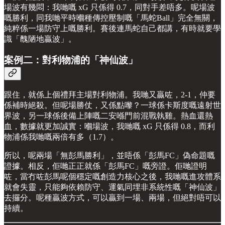
場波有幾悶：我哋嘅 xG 只係得 0.7，同對手差唔多。呢場波
嘅勝利，同我哋平時嗰種傳控壓制嘅「馬蛇Ball」完全無關，
純粹係一場防守上嘅勝利。賽後連馬蛇自己都講，有時就要學
識「醜陋地贏波」。
案例二：對利物浦的「神仙波」
跟住，就係上個禮拜主場對利物浦。我哋又贏咗，2-1，仲要
係補時絕殺。但呢場勝仗，又係點嚟？一球係卡斯度嘅遠射世
界波，另一球係後備上陣嘅二安喺門前混戰執雞。熱血還熱
血，數據就更加誠實：嗰場波，我哋嘅 xG 只係得 0.8，而利
物浦係我哋嘅兩倍有多（1.7）。
所以，呢兩場「無彭馬勝利」，並唔係「彭馬FC」偽命題嘅
證據。相反，佢哋正正就係「彭馬FC」嘅旁證。佢哋證明
咗，當冇咗彭馬呢個穩定嘅創造力核心之後，我哋嘅進攻體系
就會失靈，只能夠依賴防守、運氣同埋非系統性嘅「神仙波」
去攞分。呢種贏波方式，可以贏到一場、兩場，但絕對唔可以
持續。