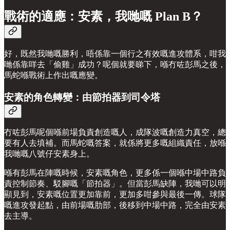
戰術的適應：安素，我哋嘅 Plan B？
好，既然我哋嘅勝利，唔係靠一個行之有效嘅進攻體系，咁我
哋係靠咩去「偷雞」成功？呢個就要睇下，喺冇咗彭馬之後，
馬蛇喺戰術上作出嘅應變。
安素的角色轉變：由節拍器到司令塔
冇咗彭馬呢個喺前場負責創造嘅人，成隊波嘅創造力真空，總
要有人去填補。而馬蛇嘅答案，就係將更多嘅組織責任，放喺
我哋嘅八號仔安素身上。
喺有彭馬在陣嘅時候，安素嘅角色，更多係一個喺中場中路負
責控制節奏、駁腳嘅「節拍器」。但當彭馬缺陣，我哋可以明
顯見到，安素嘅位置更加靠前，更加多咁參與最後一傳。球隊
嘅進攻發起點，由前場嘅肋部，後移到中場中路，完全由安素
去主導。