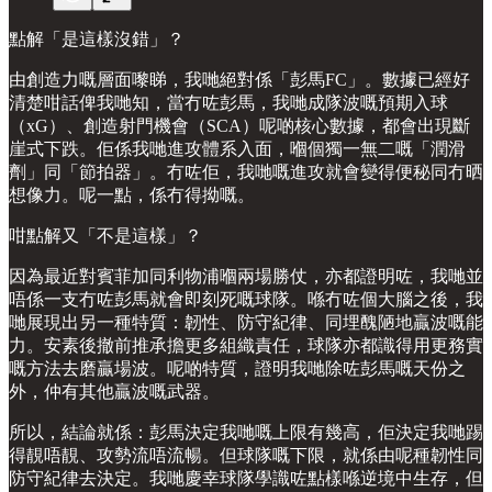
點解「是這樣沒錯」？
由創造力嘅層面嚟睇，我哋絕對係「彭馬FC」。數據已經好
清楚咁話俾我哋知，當冇咗彭馬，我哋成隊波嘅預期入球
（xG）、創造射門機會（SCA）呢啲核心數據，都會出現斷
崖式下跌。佢係我哋進攻體系入面，嗰個獨一無二嘅「潤滑
劑」同「節拍器」。冇咗佢，我哋嘅進攻就會變得便秘同冇晒
想像力。呢一點，係冇得拗嘅。
咁點解又「不是這樣」？
因為最近對賓菲加同利物浦嗰兩場勝仗，亦都證明咗，我哋並
唔係一支冇咗彭馬就會即刻死嘅球隊。喺冇咗個大腦之後，我
哋展現出另一種特質：韌性、防守紀律、同埋醜陋地贏波嘅能
力。安素後撤前推承擔更多組織責任，球隊亦都識得用更務實
嘅方法去磨贏場波。呢啲特質，證明我哋除咗彭馬嘅天份之
外，仲有其他贏波嘅武器。
所以，結論就係：彭馬決定我哋嘅上限有幾高，佢決定我哋踢
得靚唔靚、攻勢流唔流暢。但球隊嘅下限，就係由呢種韌性同
防守紀律去決定。我哋慶幸球隊學識咗點樣喺逆境中生存，但