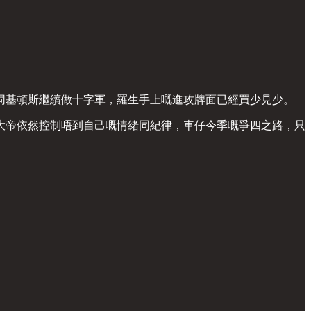
同基頓斯繼續做十字軍，羅生手上嘅進攻牌面已經買少見少。
大帝依然控制唔到自己嘅情緒同紀律，車仔今季嘅爭四之路，只