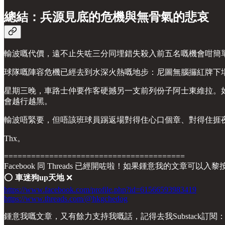
總結：兵源見底的危機與無骨氣的悲哀
輸波嘅代價，遠不止失咗三分同埋錯失殺入前五名嘅機會咁簡
球隊嘅陣容危機已經去到水深火熱嘅地步：尼圖無腦攞紅牌下
星期三晚，車路士仲要作客硬撼另一支前列份子阿士東維拉。
會越行越黑。
輸波唔緊要，但唔該班球員踢返場對得住心口個章、對得住捱夜睇
Thx。
========================================
Facebook 同 Threads 已經開咗啦！如果鍾意我的文章可以入
⭕️
車迷狗up天地
❌
https://www.facebook.com/profile.php?id=61566593983419
https://www.threads.com/@hkgchedog
鍾意我嘅文章，又有餘力支持我嘅話，記得去我Substack訂閱