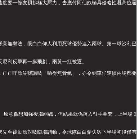
些度要一條友孭起極大壓力，去應付阿仙奴極具侵略性嘅高位逼
然係毫無辦法，眼白白俾人利用死球優勢連入兩球。第一球沙利巴
天尼利反擊再一腳飛剷，兩黃一紅被逐。
，正正呼應咗我講嘅「輸得無骨氣」，亦令到車仔連續兩場都要
擔正。原意係想加強後場組織，但結果就係落入對手圈套，上半場 0
落後緊先至被動應對嘅臨場調動，令球隊白白錯失咗下半場初段僅有