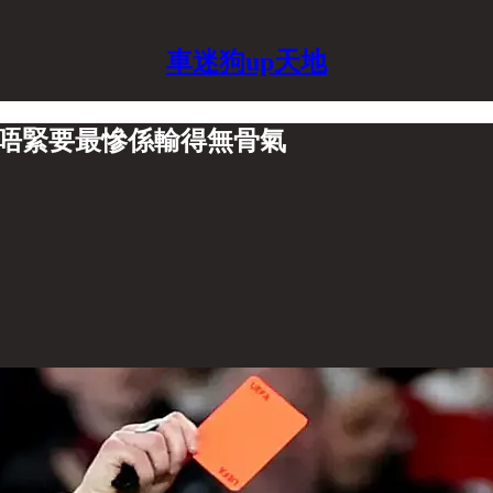
車迷狗up天地
輸波唔緊要最慘係輸得無骨氣