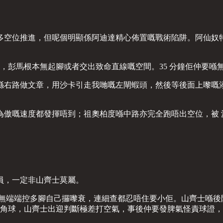
多空位推進，但呢個明顯係阿迪達精心佈置嘅戰術陷阱。阿仙奴
擊，彭馬根本無起腳或者交出致命直線嘅空間。35 分鐘佢仲要
路做文章，用沙卡引走我哋嘅左閘蝦頭，然後等後面上嚟嘅添巴或
傲嘅速度都發揮唔到；祖奧柏度喺中路亦完全跑唔出空位，被 沙
員，一定非山齊士莫屬。
分鐘又無端端控多腳自己攞嚟衰，連細查都忍唔住要小佢。山齊士喺
分鐘輸第二球角球，山齊士出迎判斷極差打空氣，事後仲要發脾氣怪責