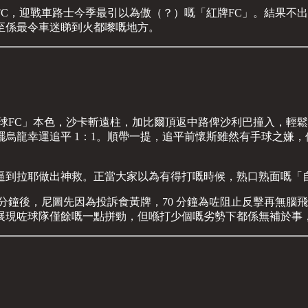
C，迎戰車路士今季最引以為傲（？）嘅「紅牌FC」。結果不
至係最令車迷睇到火都嚟嘅地方。
球FC」本色，沙卡斬遠柱，加比爾頂返中路俾沙利巴撞入，輕鬆
烏龍幸運追平 1：1。順帶一提，追平前懷斯雖然有手球之嫌
逼到拉耶做出神救。正當大家以為有得打嘅時候，熟口熟面嘅「
4 分鐘後，尼圖先因為投訴食黃牌，70 分鐘為咗阻止反擊再無
現咗球隊僅餘嘅一點拼勁，但喺打少個嘅劣勢下都係無補於事，以 