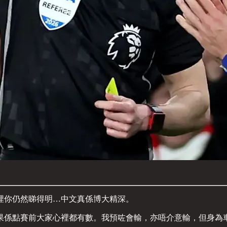
埋你仍然睇得明…中文真係博大精深。
果係點賽前大家心裡都有數。我預咗會輸，亦唔介意輸，但身為