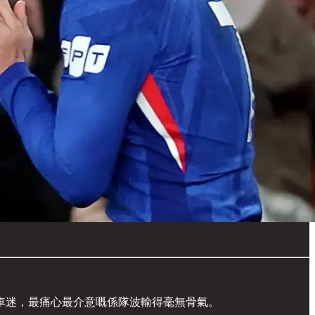
車迷，最痛心最介意嘅係隊波輸得毫無骨氣。