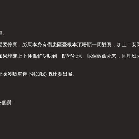
單。
場要停賽，彭馬本身有傷患隱憂根本頂唔順一周雙賽，加上二安
如果球隊上下仲係解決唔到「防守死球」呢個致命死穴，同埋班
波嘅車迷 (例如我) 嘅比賽出嚟。
黎按個讚！
：