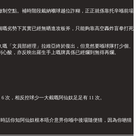
做制空點。補時階段戴納嗰球越位詐糊，正正就係靠托辛喺前場
個嘅劣勢下其實已經無晒進攻板斧，只能夠靠高空轟炸盲拳打死
久嘅「文員部經理」拉維亞終於復出，但竟然要喺球隊打少個、
到心酸，亦反映出羅生手上嘅牌真係已經爛到無得再爛。
 得嗰 6 次，相反控球少一大截嘅阿仙奴足足有 11 次。
馬陷阱，同時話你知阿仙奴根本唔介意畀你喺中後場隨便猜，因為你啲猜