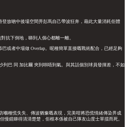
特登放啲中後場空間畀彭馬自己帶波狂奔，藉此大量消耗佢體
喺無對抗下倒地，睇到人個心都離一離。
者中場做 Overlap。呢種簡單直接嘅戰術配合，已經足夠
列巴 同 加比爾 夾到唞唔到氣。與其話個別球員發揮差，不如
後防嗰種慌失失、傳波猶豫嘅表現，完美咁將恐慌情緒傳染畀成
球證，但慢鏡睇得清清楚楚，佢根本係被自己隊友山度士單擋而死。