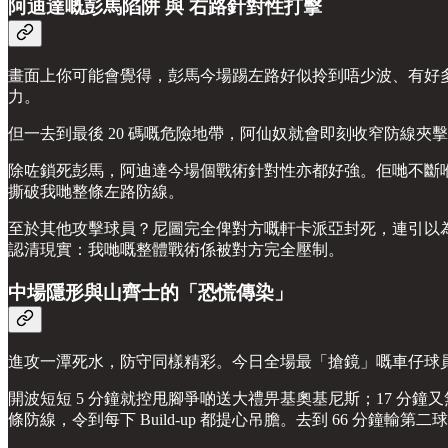
阿迪達嘅彭馬陷阱 與 右路針對性打擊
畫面上你可能會覺得，彭馬今場踢左路好似拎到唔少波、有好
力。
但一去到最後 20 碼嘅危險地帶，阿仙奴就會即刻收窄防線夾
除咗鎖死彭馬，阿迪達今場個戰術針對性亦都好強。佢哋不斷喺右
撕破我哋整條左路防線。
至於其他攻擊球員？尼圖完全俾對方嘅軒卡派亞封死，連引以為
認清現實：我哋嘅整體戰術係被對方完全壓制。
中場隱形與山齊士的「恐慌傳染」
進攻一潭死水，防守同樣精彩。今日全場最「搶鏡」嘅車仔球
開波短短 5 分鐘就控甩腳爭啲送大禮畀基奧基尼斯；17 
條防線，令到每下 Build-up 都提心吊膽。去到 66 