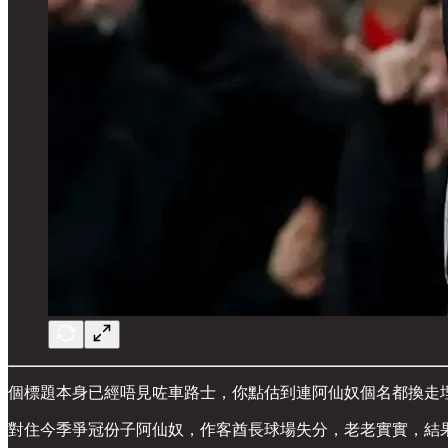
個標題本身已經唔見咗車路士，你點估到連阿仙奴個名都換走
對住今季爭冠份子阿仙奴，作客酋長球場失分，老老實實，結