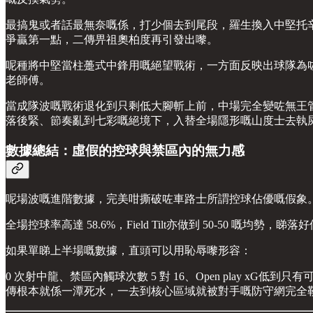
最搞鬼或者話最無奈嘅係，打少個去到尾段，羅生換入中堅托
爭贏第一點，二傳畀祖奧柏度再引發出嚟。
呢種將中堅當柱躉式中鋒用嘅絕望戰術，一方面反映出球隊為
老師傅。
當成隊波嘅戰術退化到只剩低大腳斬上前，中場完全變咗無王
落後緊、節奏亂到七彩嘅絕境下，入替全場隱形嘅山度士去執
數據總結：虛假的控球與禁區內的無力感
呢場波嘅進階數據，完美咁撕破咗車路士所謂控球佔優嘅假象
全場控球率高達 58.6%，Field Tilt亦做到 50-50 嘅均
如果單睇上半場嘅數據，直頭可以用恥辱嚟形容：
0 次射中龍、禁區內觸球次數 5 對 16、Open play 
傳根本就係一潭死水，一去到核心區域就被對手嘅防守網完全