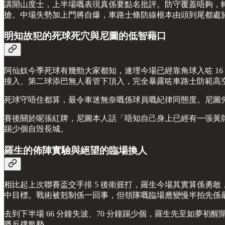
講開山度士，上半場嘅表現真係要點名批評。防守覆蓋唔夠，
搶。中場失勢加上門將自爆，車路士條防線根本由頭到尾都處
明知故犯的死球死穴與尼圖的低智藉口
阿仙奴今季死球有幾勁大家都知，連埋今場已經靠角球入咗 1
撞入、第二球添巴無人看管下頂入，完全暴露咗車路士防範高
死球守唔住都算，最令車迷無奈嘅係球員嘅紀律同態度。尼圖先
賽後關於呢張紅牌，尼圖本人話「唔知自己身上已經有一張黃
踢少個自毁長城。
羅生的佈陣實驗與絕望的臨場換人
相比起上次聯賽盃交手排 5 後衛捱打，羅生今場其實算係勇敢，
中目標。戰術被剋制係一回事，但領隊嘅臨場應變慢半拍先係
去到下半場 66 分鐘失波、70 分鐘踢少個，羅生先至如夢
嘅反撲氣勢。