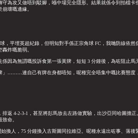
轉守為攻又做唔到駁腳，喺中場完全隱形。結果就係令到拍檔卡
於崩壞嘅邊緣。
6 球，平埋英超紀錄，但明知對手係正宗角球 FC，我哋防線依
空轟炸嘅脆弱。
係因為無謂嘅投訴食第一張黃牌，短短 3 分鐘後，為咗阻止馬
牌」………連自己有牌在身都唔知，呢種完全唔集中嘅比賽態度
排返 4-2-3-1，甚至將彭馬放去左路做實驗，出沙亞同哈圖
最致命。
初醒開始換人，75 分鐘換入古斯圖同拉維亞。呢種永遠出咗事、