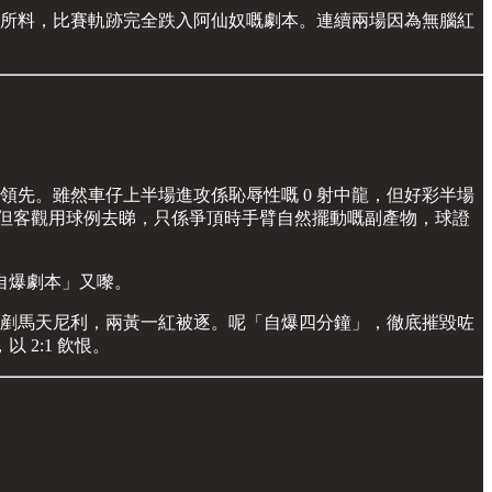
出所料，比賽軌跡完全跌入阿仙奴嘅劇本。連續兩場因為無腦紅
領先。雖然車仔上半場進攻係恥辱性嘅 0 射中龍，但好彩半場
，但客觀用球例去睇，只係爭頂時手臂自然擺動嘅副產物，球證
自爆劇本」又嚟。
腦飛剷馬天尼利，兩黃一紅被逐。呢「自爆四分鐘」，徹底摧毀咗
2:1 飲恨。