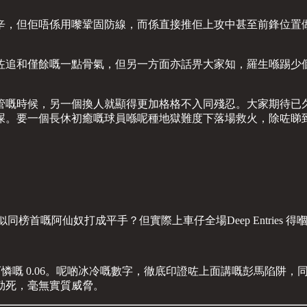
辛，但佢唔係用嚟鞏固防線，而係直接推佢上攻中甚至前鋒位置
咗追和僅餘嘅一點骨氣，但另一方面亦話畀大家知，羅生喺踢少
管嘅時候，另一個換人就顯得更加格格不入同殘忍。大家期待已
屎。要一個長休初癒嘅球員喺呢種地獄難度下落場救火，除咗睇
。
勢，睇落好似同榜首嘅阿仙奴打成平手？但實際上車仔全場Deep Entries
xG低到只有可憐嘅 0.06。呢啲冰冷嘅數字，徹底印證咗上面講嘅彭
勒死，毫無實質威脅。