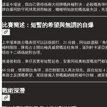
講返今場波，我自己覺得係兩大招牌嘅終極對決：必殺嘅角球F
牌自爆同防守死球黑洞而輸波，嗰種明知故犯嘅低級失誤，先
比賽簡述：短暫的希望與無謂的自爆
上半場車路士嘅表現可以話係捱打。21 分鐘，阿仙奴盡顯「角
補時階段，隊長占士開出極具威脅嘅近柱角球，逼到軒卡派亞擺
唔吹十二碼係絕對合理。
換邊後初段，車仔其實有短暫起色，安素同祖奧柏度嘅攻門都
66 分鐘，懷斯開出角球，添巴輕鬆頂入再次領先。跟住短短 
車路士反撲嘅希望。尾段後備入替嘅戴納雖然補中詐糊，總算展
戰術深潛