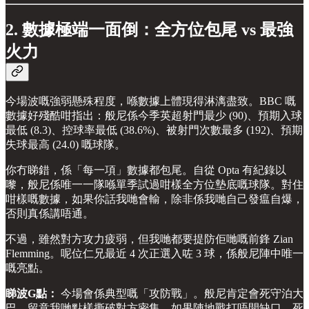
2. 數據極端一面倒：全方位包尾 vs 最強
火力
今場波嘅強弱懸殊程度，喺數據上體現得淋漓盡致。BBC 嘅
數據好殘酷咁指出：般尼係今季英超射門最少 (90)、預期入球
最低 (8.3)、控球率最低 (38.6%)、被射門次數最多 (192)、預期
失球最高 (24.0) 嘅球隊。
你冇睇錯，係「每一項」數據都包尾。自從 Opta 有紀錄以
嚟，般尼係唯一一隊喺單季試過咁樣全方位墊底嘅球隊。對住
咁樣嘅數據，如果你話我哋會輸，除非係我哋自己發瘟自爆，
否則真係講唔通。
不過，雖然對方攻力疲弱，但我哋都要提防佢哋嘅前鋒 Zian
Flemming。呢位仁兄最近 4 次正選入咗 3 球，係般尼陣中唯一
嘅亮點。
睇波G點：
今場會係典型嘅「攻防戰」。般尼肯定會死守泊大
巴，留意我哋點樣撕破對方密集。如果陣地戰打唔開缺口，死