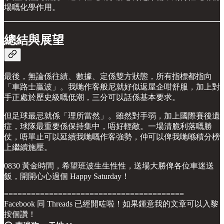
場嘅化學作用。
總結與展望
最後，無論係往績、數據、定係雙方狀態，所有指標都指向
「車路士贏波」。我哋作客般尼就好似返屋企咁舒服，加上對
手正處於歷史級嘅低潮，三分可以話係基本要求。
但足球最忌就係「理所當然」。雖然對手弱，加上國際賽後遺
症，球隊最重要係保持集中，唔好輕敵。一場清脆利落嘅勝
仗，唔單止可以延續我哋嘅作客強勢，仲可以俾我哋喺積分榜
上繼續施壓。
0830 黃金時間，希望班波生生性性，送場大勝俾各位車迷送
飯，開開心心過個 Happy Saturday！
========================================
Facebook 同 Threads 已經開咗啦！如果鍾意我的文章可以入黎
按個讚！