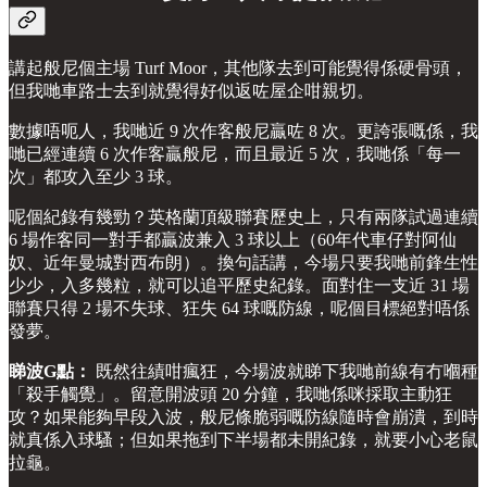
講起般尼個主場 Turf Moor，其他隊去到可能覺得係硬骨頭，
但我哋車路士去到就覺得好似返咗屋企咁親切。
數據唔呃人，我哋近 9 次作客般尼贏咗 8 次。更誇張嘅係，我
哋已經連續 6 次作客贏般尼，而且最近 5 次，我哋係「每一
次」都攻入至少 3 球。
呢個紀錄有幾勁？英格蘭頂級聯賽歷史上，只有兩隊試過連續
6 場作客同一對手都贏波兼入 3 球以上（60年代車仔對阿仙
奴、近年曼城對西布朗）。換句話講，今場只要我哋前鋒生性
少少，入多幾粒，就可以追平歷史紀錄。面對住一支近 31 場
聯賽只得 2 場不失球、狂失 64 球嘅防線，呢個目標絕對唔係
發夢。
睇波G點：
既然往績咁瘋狂，今場波就睇下我哋前線有冇嗰種
「殺手觸覺」。留意開波頭 20 分鐘，我哋係咪採取主動狂
攻？如果能夠早段入波，般尼條脆弱嘅防線隨時會崩潰，到時
就真係入球騷；但如果拖到下半場都未開紀錄，就要小心老鼠
拉龜。