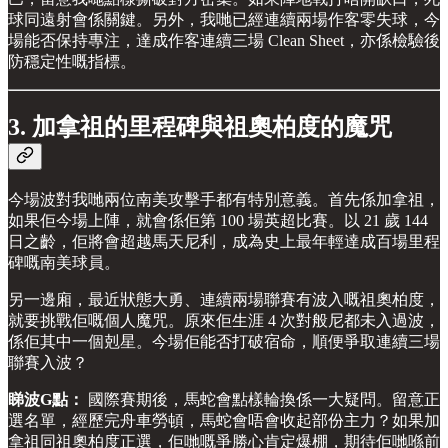
球同遠射會係關鍵。另外，我哋已經連續兩場作客零失球，今
場能否保持專注，達成作客連續三場 Clean Sheet，亦係檢驗後
防穩定性嘅指標。
3. 加拿祖的里程碑與祖奧柏度的魔咒
今場波對我哋兩位南美攻擊手都有特別意義。首先係加拿祖，
如果佢今場上陣，就會係佢第 100 場英超比賽。以 21 歲 144
日之齡，佢將會超越馬天尼利，成為史上最年輕達成百場里程
碑嘅南美球員。
另一邊廂，最近狀態大勇、連續兩場聯賽有波入嘅祖奧柏度，
就要挑戰佢嘅個人魔咒。原來佢生涯 4 次對般尼都未入過波，
係佢其中一個剋星。今場佢能否打破宿命，順便爭取連續三場
聯賽入波？
睇波G點：
國際賽期後，馬蛇會點樣輪換係一大疑問。留意正
選名單，經歷完舟車勞頓，馬蛇會唔會收起部份主力？如果加
拿祖同祖奧柏度正選，佢哋嘅爭勝心肯定爆棚，期待佢哋喺前