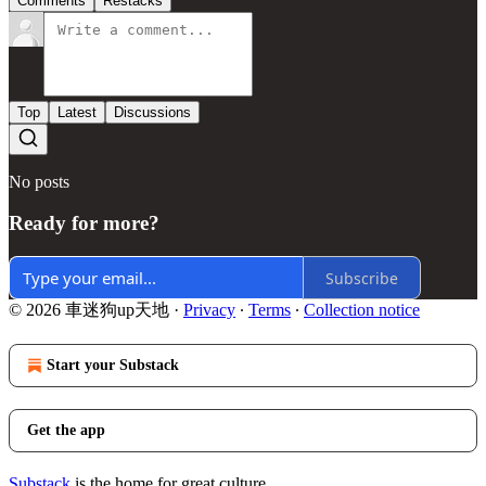
Comments
Restacks
Top
Latest
Discussions
No posts
Ready for more?
Subscribe
© 2026 車迷狗up天地
·
Privacy
∙
Terms
∙
Collection notice
Start your Substack
Get the app
Substack
is the home for great culture