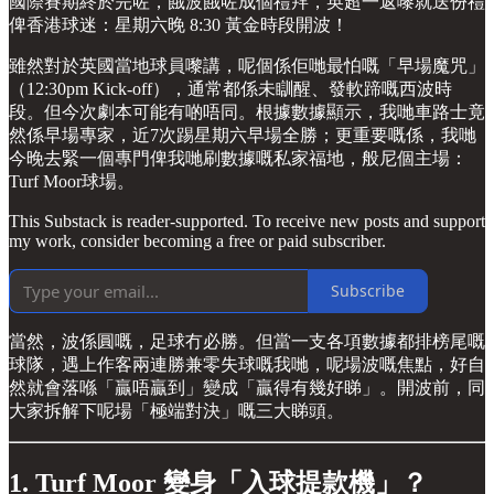
國際賽期終於完咗，餓波餓咗成個禮拜，英超一返嚟就送份禮
俾香港球迷：星期六晚 8:30 黃金時段開波！
雖然對於英國當地球員嚟講，呢個係佢哋最怕嘅「早場魔咒」
（12:30pm Kick-off），通常都係未瞓醒、發軟蹄嘅西波時
段。但今次劇本可能有啲唔同。根據數據顯示，我哋車路士竟
然係早場專家，近7次踢星期六早場全勝；更重要嘅係，我哋
今晚去緊一個專門俾我哋刷數據嘅私家福地，般尼個主場：
Turf Moor球場。
This Substack is reader-supported. To receive new posts and support
my work, consider becoming a free or paid subscriber.
Subscribe
當然，波係圓嘅，足球冇必勝。但當一支各項數據都排榜尾嘅
球隊，遇上作客兩連勝兼零失球嘅我哋，呢場波嘅焦點，好自
然就會落喺「贏唔贏到」變成「贏得有幾好睇」。開波前，同
大家拆解下呢場「極端對決」嘅三大睇頭。
1. Turf Moor 變身「入球提款機」？