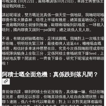
今晚深夜 (10月22日，嚴格嚟講係10月23日)，車路士將會係主
場迎戰阿積士。
講起呢場波，雙方嘅近況真係一個天堂一個地獄。我哋啱啱喺
聯賽作客大勝森林，唔理上半場有幾差，總算搵返啲信心；另
一邊廂嘅阿積士就慘到無倫，歐聯兩場輸到趴喺度，一球都入
唔到，國內聯賽又踢到一pat屎咁，總之就係人見人欺。
不過，有睇波經驗嘅都知，足球就圓嘅。我哋對上一次喺主場
對佢哋，明明領先緊三球，最後都俾人追返4:4，嗰種嘔血嘅
感覺，相信好多車迷仲歷歷在目。究竟今次係我哋順理成章咁
喺呢隊病貓身上全取三分，定係阿積士會喺絕境下爆Seed，上
演絕地反擊？開波前，一齊食下爆谷，研究下呢場波有咩睇頭
啦！
阿積士嘅全面危機：真係跌到落凡間？
賽前做功課，睇到阿積士份近況報告，真係嚇一嚇。你話佢哋
近況差，都唔足以形容，佢哋直頭係進入咗自由落體狀態：歐
聯 5 連敗，係八十年代以嚟最差；對上 11 次對英超隊都贏唔