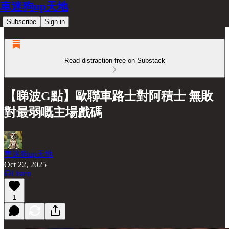
車迷狗up天地
Subscribe
Sign in
Read distraction-free on Substack
【睇波G點】歐聯車路士對阿積士 無敗
對最弱嘅主場戲碼
車迷狗up天地
Oct 22, 2025
Listen
1