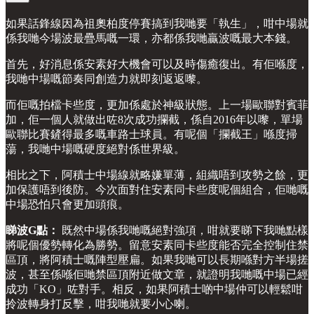
如果話鋒線因為祖奧柏度停賽搞到我哋要「執生」，咁中場就
係我哋今場波最疊馬嘅一環，亦都係我哋贏波嘅最大本錢。
首先，好消息係安素好大機會可以及時傷癒復出。有佢喺度，
我哋中場嘅節奏同創造力就即刻返返嚟。
而佢嘅拍檔卡些度，更加係處於神級狀態。上一場歐聯對賓菲
加，佢一個人就做出咗8次成功攔截，係自2016年以嚟，單場
歐聯比賽鏟得最多嘅車路士球員。有呢個「攔截王」喺度掃
蕩，我哋中場嘅硬度絕對係世界級。
相比之下，阿積士中場線就略嫌單薄，組織唔到攻勢之餘，更
加保護唔到後防。今次面對住安素同卡些度呢個組合，佢哋嘅
中場恐怕只會更加頭痕。
睇波G點：
既然中場係我哋嘅絕對強項，咁就要睇下我哋點樣
將呢個優勢轉化為勝勢。留意安素同卡些度能否完全控制住禁
區頂，將阿積士嘅陣型壓扁。如果我哋可以長期喺對方半場搓
波，甚至係喺佢哋禁區頂附近做文章，就證明我哋嘅中場已經
成功「KO」咗對手。相反，如果阿積士啲中場仲可以輕鬆咁
拎波轉身打反擊，咁我哋就要小心喇。