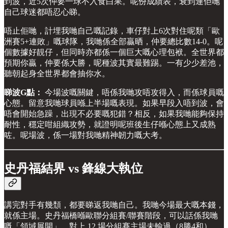
到波，近5次仲要一球不入食白果。呢份成績表，衰到連佢哋
自己球迷都唔忍心睇。
唔止佢哋，計埋我哋自己嘅記錄，車仔對上6次對住呢類「歐
洲賽5+連敗」嘅球隊，我哋係全部贏晒，仲要總比數14-0。呢
個數據好靚仔，但同時亦都係一個巨大嘅心理包袱。全世界都
預期你贏，仲要係大勝，呢種波其實最難踢。一有少少差池，
聽朝起身全世界都會抽你水。
睇波G點：
今場波嘅關鍵，唔係我哋攻唔攻得入，而係球員嘅
心態。留意我哋球員喺上半場嘅表現。如果早段入唔到波，會
唔會開始急躁，出現不必要嘅犯錯？相反，如果我哋能夠保持
耐性，穩定咁組織攻勢，就證明呢班後生仔喺心態上又成熟
咗。呢場波，係一場對我哋精神韌力嘅大考。
史丹福結界 vs 鋒線大執位
講完對手有幾頹，都要睇返我哋自己。我哋今場最大嘅本錢，
就係主場。史丹福橋喺歐聯分組賽/聯賽階段，可以話係我哋
嘅「領域展開」，對上 12 場分組賽主場未輸過（8勝4和），