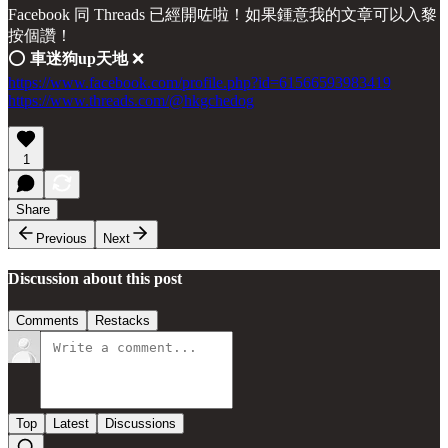
Facebook 同 Threads 已經開咗啦！如果鍾意我的文章可以入黎
按個讚！
⭕️
車迷狗up天地
❌
https://www.facebook.com/profile.php?id=61566593983419
https://www.threads.com/@hkgchedog
1
Share
Previous
Next
Discussion about this post
Comments
Restacks
Top
Latest
Discussions