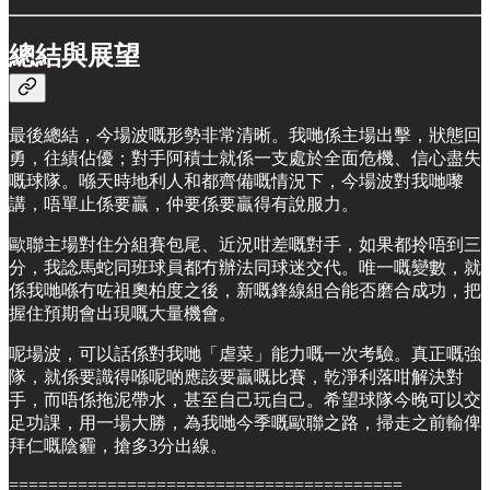
總結與展望
最後總結，今場波嘅形勢非常清晰。我哋係主場出擊，狀態回
勇，往績佔優；對手阿積士就係一支處於全面危機、信心盡失
嘅球隊。喺天時地利人和都齊備嘅情況下，今場波對我哋嚟
講，唔單止係要贏，仲要係要贏得有說服力。
歐聯主場對住分組賽包尾、近況咁差嘅對手，如果都拎唔到三
分，我諗馬蛇同班球員都冇辦法同球迷交代。唯一嘅變數，就
係我哋喺冇咗祖奧柏度之後，新嘅鋒線組合能否磨合成功，把
握住預期會出現嘅大量機會。
呢場波，可以話係對我哋「虐菜」能力嘅一次考驗。真正嘅強
隊，就係要識得喺呢啲應該要贏嘅比賽，乾淨利落咁解決對
手，而唔係拖泥帶水，甚至自己玩自己。希望球隊今晚可以交
足功課，用一場大勝，為我哋今季嘅歐聯之路，掃走之前輸俾
拜仁嘅陰霾，搶多3分出線。
========================================