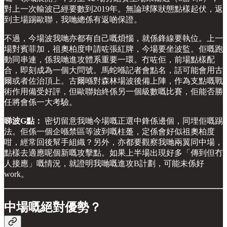
對上一次輸波已經要數到2019年。無論球隊狀態點樣起伏，返
到主場踢歐聯，我哋總係有返啲保證。
不過，今場波我哋亦都有自己嘅煩惱，就係鋒線要執位。上一
場對賓菲加，祖奧柏度申請咗張紅牌，今場要坐波監。佢嘅跑
動同串連，係我哋進攻體系重要一環。冇咗佢，前場點樣配
合，即刻成為一個大問號。馬蛇喺記者會點名，話可能會用古
爾或者佐治頂上。古爾喺對森林場波後備上陣，作為支點嘅戰
術作用備受好評，但歐聯始終係另一個級數嘅比賽，佢能否勝
任將會係一大考驗。
睇波G點：
密切留意我哋今場嘅正選中鋒係邊個，同埋佢嘅踢
法。佢係一個企喺禁區等波到嘅柱躉，定係會好似祖奧柏度
咁，經常回後幫手組織？另外，亦都要觀察我哋兩翼同中場，
點樣去適應呢個新嘅攻擊點。如果上半場出現好多「傳到但冇
人接應」嘅情況，就證明我哋嘅進攻B計劃，可能未係好
work。
中場嘅絕對優勢？