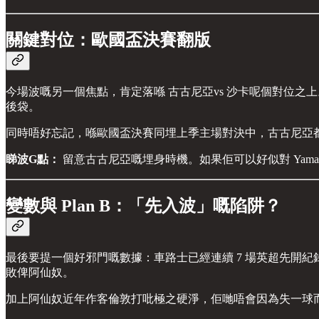
關鍵對位：歐國盃決賽翻版
今場波嘅另一個焦點，肯定落喺 古古尼亞vs 沙卡呢個對位之
後袋。
同時唔好忘記，喺歐國盃決賽同埋上季主場對決中，古古尼亞
睇波G點：
留意古古尼亞嘅埋身時機。如果佢可以好似對 Yam
變數與 Plan B：「先入波」嘅陷阱？
最後要提一個好邪門嘅數據：車路士已經連續 7 場英超先開紀錄。
敗俾阿仙奴。
加上阿仙奴近年作客倫敦打吡極之硬淨，佢哋唔會因為失一球而