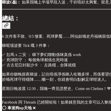
睇波G點：
如果我哋上半場早段入波，千祈唔好太興奮。留意入
總結：
6 次作客不敗、0:5 慘案、死球夢魘……阿仙奴喺史丹福橋
睇呢場波要 Tick 嘅 3 件事：
✅ 彭馬 x 二安 ： 睇下夢幻聯動係咪真係 work
✅ 死球防守 ： 每個角球都係生死時速
✅ 古古尼亞封殺沙卡 ： 左路穩，全隊就穩
如果你聽晚捱夜睇波，記住唔係淨係睇入咗幾多球，而係要望住呢啲
於喺死球守得穩陣……嗰一刻，你就會明白點解足球咁迷人。
星期日晚凌晨 12:30，我哋一齊見證歷史。Come on Chelsea！💙
========================================
Facebook 同 Threads 已經開咗啦！如果鍾意我的文章可以入
⭕️
車迷狗up天地
❌