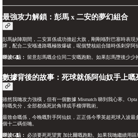
最強攻力解鎖：彭馬 x 二安的夢幻組合
彭馬缺陣期間，二安算係成功擔起大旗，剛剛喺對巴塞時表現
牌，配合二安喺邊路嘅極致爆破，呢個雙核組合隨時係刺穿阿
睇波G點：
留意彭馬嘅企位同二安嘅跑動。如果彭馬墮後少少
數據背後的故事：死球就係阿仙奴手上嘅
雖然我哋攻力強橫，但有一個數據 Mismatch 睇到我心寒。Op
特嘅失分，全部都係死於角球或手榴彈戰術。
最致命嘅係，今晚嘅對手阿仙奴，正正係今季英超死球入波最多
個十二碼佢哋。
睇波G點：
必須要死死望實 加比爾嘅跑動。如果我哋繼續用