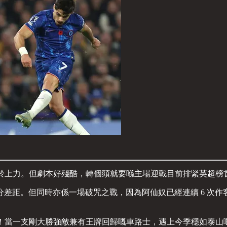
為球隊終於上力。但劇本好殘酷，轉個頭就要喺主場迎戰目前排緊英超
 6 分差距。但同時亦係一場破咒之戰，因為阿仙奴已經連續 6 
以正選！當一支剛大勝強敵兼有王牌回歸嘅車路士，遇上今季穩如泰