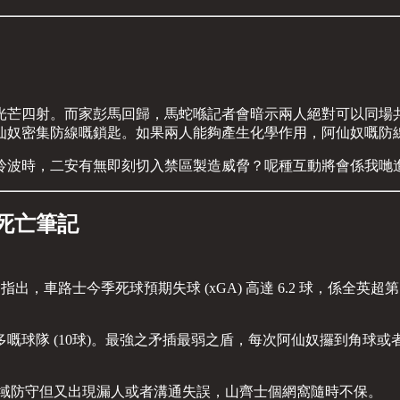
光芒四射。而家彭馬回歸，馬蛇喺記者會暗示兩人絕對可以同場
仙奴密集防線嘅鎖匙。如果兩人能夠產生化學作用，阿仙奴嘅防
拎波時，二安有無即刻切入禁區製造威脅？呢種互動將會係我哋
死亡筆記
ta 指出，車路士今季死球預期失球 (xGA) 高達 6.2 球，係
嘅球隊 (10球)。最強之矛插最弱之盾，每次阿仙奴攞到角球
區域防守但又出現漏人或者溝通失誤，山齊士個網窩隨時不保。