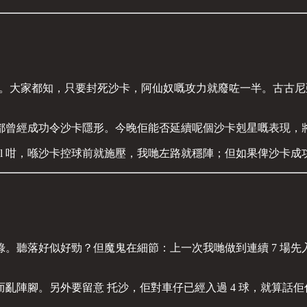
上。大家都知，只要封死沙卡，阿仙奴嘅攻力就廢咗一半。古古尼亞
都曾經成功令沙卡隱形。今晚佢能否延續呢個沙卡剋星嘅表現，
al 咁，喺沙卡控球前就施壓，我哋左路就穩陣；但如果俾沙卡
聽落好似好勁？但魔鬼在細節：上一次我哋做到連續 7 場先入波係 
亂陣腳。另外要留意 托沙，佢對車仔已經入過 4 球，就算話