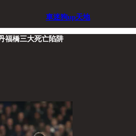
車迷狗up天地
史丹福橋三大死亡陷阱