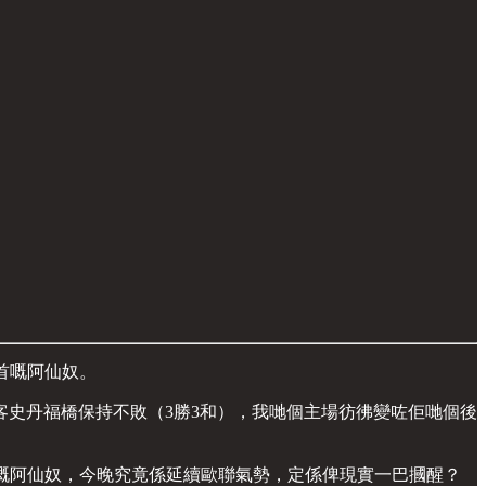
榜首嘅阿仙奴。
次作客史丹福橋保持不敗（3勝3和），我哋個主場彷彿變咗佢哋個後
山嘅阿仙奴，今晚究竟係延續歐聯氣勢，定係俾現實一巴摑醒？