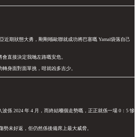
近期狀態大勇，剛剛喺歐聯就成功將巴塞嘅 Yamal袋落自己
將會直接決定我哋左路嘅安危。
成功轉身面對面單挑，咁就凶多吉少。
2024 年 4 月，而終結嗰個走勢嘅，正正就係一場 0：5 慘
佢傷勢未好返，佢仍然係後備席上最大威脅。