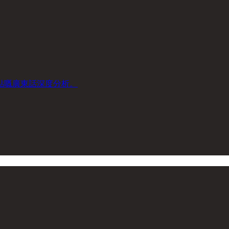
：
點嘅廣東話深度分析。