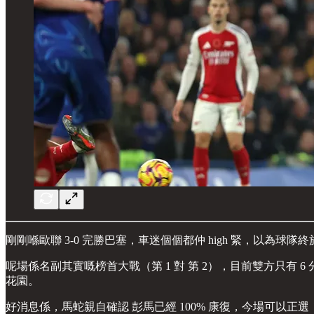
剛剛喺歐聯 3-0 完勝巴塞，車迷個個都仲 high 緊，以
呢場係名副其實嘅榜首大戰（第 1 對 第 2），目前雙方只有
花園。
好消息係，馬蛇親自確認 彭馬已經 100% 康復，今場可