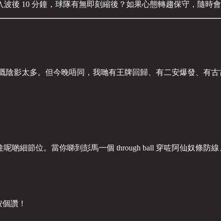
波後 10 分鐘，球隊有無即刻縮後？如果心態轉趨保守，隨時
留低嘅陰影太多。但今晚唔同，我哋有王牌回歸、有二安爆發、有
細節位。當你睇到彭馬一個 through ball 穿咗阿仙奴
黎按個讚！