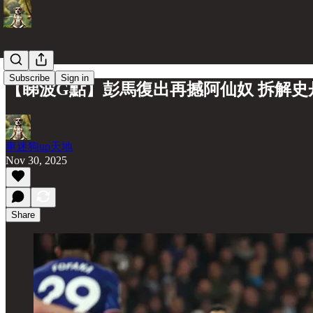
Subscribe
Sign in
【睇波G點】彭馬復出再撼阿仙奴 拆解
車迷狗up天地
Nov 30, 2025
Share