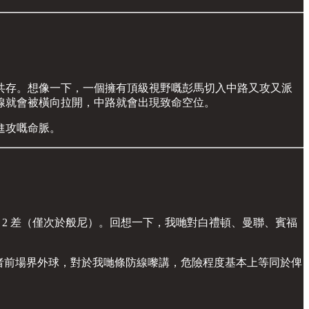
共存。想像一下，一個擁有頂級視野嘅彭馬切入中路又攻又派
線就會被橫向拉開，中路就會出現致命空位。
進攻嘅命脈。
全英超第 2 差（僅次於般尼）。回想一下，我哋對白禮頓、曼聯、賓福
或者前場界外球，對於我哋條防線嚟講，危險程度基本上等同於俾