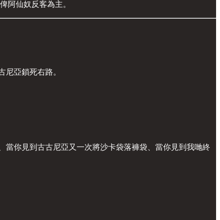
會俾阿仙奴反客為主。
古古尼亞鎖死右路。
條防線、當你見到古古尼亞又一次將沙卡袋落褲袋、當你見到我哋終