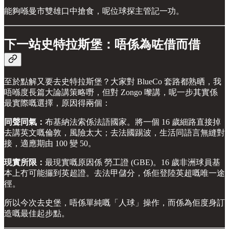
能夠喺曼市雙雄口中搶食，呢位球探主管記一功。
下一站史特拉斯堡：唔係為咗借而借
至於點解又要去史特拉斯堡？大家對 BlueCo 套路都熟晒，我
唔喺度長篇大論講策略嘢，但對 Zongo 嚟講，呢一步其實係
最實際嘅選擇，原因得兩個：
同聲同氣：
布基納法索係法語國家。將一個 16 歲細路直接掉
去講英文嘅倫敦，風險太大；去法國踢波，生活同語言無縫對
接，適應期由 100 變 50。
現實所限：
最現實嘅原因係 勞工證 (GBE)。16 歲非洲球員基
本上冇可能攞到英超證。去法甲儲分，係佢登陸英超嘅唯一途
徑。
所以今次去史堡，唔係單純嘅「人球」操作，而係為佢度身訂
造嘅最佳起步點。