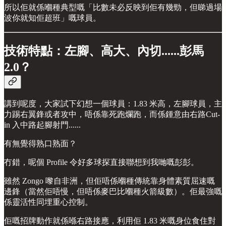
所以佢就係嗰種典型嘅「比數未必反映到佢有幾勁，但睇過場
波你就知佢超班」嘅球員。
技術特點：左腳、高大、內切......彭馬
2.0？
講到呢度，大家試下幻想一個球員：1.83 米高，左腳球員，主
力踢右翼鋒或者攻中，唔係靠死跑爛跑，而係鍾意由右路Cut-
in 入中路起腳射門......
有無覺得熟口熟面？
冇錯，呢個 Profile 令好多球探直接聯想到我哋嘅彭彭。
雖然 Zongo 嚟自非洲，但佢唔係嗰種傳統靠身體素質屈速嘅
邊鋒（當然佢唔慢，但唔係麥巴比嗰種火箭級數）。佢最強嘅
係靈活性同埋重心控制。
佢嘅招牌動作就係喺右路接應，利用佢 1.83 米嘅身位食住對