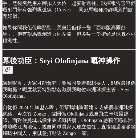
手，然後突然用左腳扣入大位，起腳射遠柱。球探報告形容佢
嘅射門帶有強烈嘅弧線（Curve），同彭馬嗰種冷靜嘅射門處
理好似。
如果你問我佢係咩類型，我會話佢係一隻「西非版高爾彭
馬」。佢有彭馬嘅創造力同左腳，但多咗一份街頭足球嘅不可
預測性。
幕後功臣：Seyi Olofinjana 嘅神操作
講到呢度，大家可能會問：曼城同曼聯都想要人，點解最後係
我哋贏？呢度就要特別點名激讚我哋位非洲球探主管：Seyi
Olofinjana。
自從佢 2024 年加盟以嚟，佢幫我哋重新建立咗成個非洲球探
網絡。今次簽 Zongo，據聞係 Olofinjana 親自飛去卡塔爾督
師。面對住曼城成個集團式嘅招攬，Olofinjana 憑藉佢喺非洲
球壇嘅江湖地位，親自同球員家人建立信任，直接繞過嗰啲貪
錢嘅中間人，用誠意打動咗 Zongo 一家。