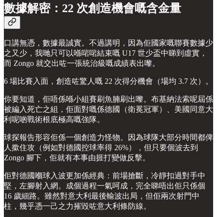
數據解密：22 次創造機會嘅含金量
口講無憑，數據最誠實。不過講明，因為佢國家嘅聯賽數據少
之又少，我哋只可以喺啱啱結束嘅 U17 世少盃中睇到虛實，
而 Zongo 就交出咗一張統治級嘅成績表出嚟。
6 場比賽入面，創造咗驚人嘅 22 次得分機會（場均 3.7 次）。
你要知道，佢唔係喺小組賽刷魚腩刷出嚟。布基納法索呢屆係
被編入死亡之組，佢面對嘅係德國（衛冕冠軍）、美國同意大
利呢啲戰術根底極高嘅強隊。
球探報告形容佢係一個創造力怪物。因為球隊大部分時間都俾
人撳住攻（例如對德國控球率得 26%），但只要個波去到
Zongo 腳下，佢就有本事由捱打變做反擊。
佢對德國嗰球入波更加係經典：前場搶斷，冷靜扣過對手中
堅，左腳射入網。成個過程一氣呵成，完全睇唔出佢只係個
16 歲細路。雖然對意大利最後輸波出局，但佢兩次射門中
柱，幾乎憑一己之力摧毀咗意大利條防線。