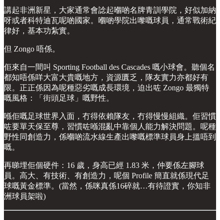
講起非洲新星，大家通常會諗起嗰啲名牌青訓學院，好似加納
呀或者科特迪瓦呢啲國家。嗰啲學院出嚟嘅球員，通常戰術紀
律好，基本功紮實。
但 Zongo 唔係。
佢來自一間叫 Sporting Football des Cascades 嘅小球會。聽個名
都知唔係咩大富大貴嘅地方，資源匱乏，隊友實力亦都好有
限。正正係因為呢種惡劣嘅成長環境，迫出咗 Zongo 最獨特
嘅風格：「街頭足球」嘅野性。
喺佢嘅足球世界入面，冇得依賴隊友，冇得慢慢組織。佢習慣
咗要單天保至尊，習慣咗喺混亂中靠個人能力解決問題。呢種
野性同創造力，係嗰啲流水線生產出嚟嘅標準球員身上搵唔到
嘅。
再睇埋佢個硬件：16 歲，身高已經 1.83 米，仲要係左腳球
員。高大、有技術、有創造力，呢個 Profile 簡直就係現代足
球嘅黃金標準。(當然，係咪真係16碎就…有待證實，你知非
洲球員架啦)