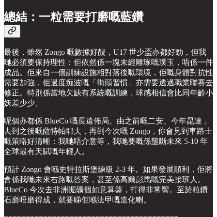
總結：一粒需要打磨嘅藍鑽
最後，雖然 Zongo 嘅數據好靚，U17 世少盃亦都好勁，但我
哋必須要保持理性：佢依然係一塊未經雕琢嘅璞玉，唔係一件
成品。佢來自一個訓練設施相對落後嘅環境，佢嘅身體對抗性
需要加強，佢過度痴波嘅「街頭習慣」亦需要透過職業聯賽去
修正。特別係當地欠缺有系統嘅訓練，球感相信會比同年齡小
妖差少少。
呢個亦都係 BlueCo 嘅長遠佈局。由之前嘅二安、今年昆達，
去到之後嘅薩特帕耶夫，再到今次嘅 Zongo，你會見到車路士
嘅策略好清晰：我哋唔介意等，我哋要嘅係壟斷未來 5-10 年
全球最有天賦嘅年輕人。
預計 Zongo 會喺史特拉斯堡練級 2-3 年。如果發展順利，佢將
會係我哋未來右路嘅答案，甚至係高爾彭馬嘅完美接班人。
BlueCo 今次去非洲掘礦個如意算盤，打得非常響。至於粒鑽
石磨唔磨得成，就要睇佢喺法甲嘅造化喇。