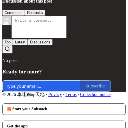
Discussion about this post
Comments
Restacks
Top
Latest
Discussions
No posts
Ready for more?
Subscribe
© 2026 車迷狗up天地
·
Privacy
∙
Terms
∙
Collection notice
Start your Substack
Get the app