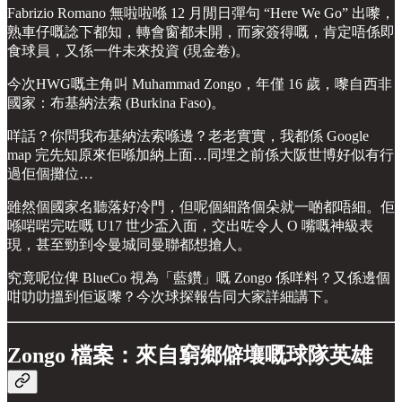
Fabrizio Romano 無啦啦喺 12 月閒日彈句 “Here We Go” 出嚟，
熟車仔嘅諗下都知，轉會窗都未開，而家簽得嘅，肯定唔係即
食球員，又係一件未來投資 (現金卷)。
今次HWG嘅主角叫 Muhammad Zongo，年僅 16 歲，嚟自西非
國家：布基納法索 (Burkina Faso)。
咩話？你問我布基納法索喺邊？老老實實，我都係 Google
map 完先知原來佢喺加納上面…同埋之前係大阪世博好似有行
過佢個攤位…
雖然個國家名聽落好冷門，但呢個細路個朵就一啲都唔細。佢
喺啱啱完咗嘅 U17 世少盃入面，交出咗令人 O 嘴嘅神級表
現，甚至勁到令曼城同曼聯都想搶人。
究竟呢位俾 BlueCo 視為「藍鑽」嘅 Zongo 係咩料？又係邊個
咁叻叻搵到佢返嚟？今次球探報告同大家詳細講下。
Zongo 檔案：來自窮鄉僻壤嘅球隊英雄