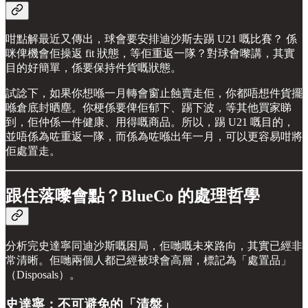
咁點解最近又傳出，球會要安排迪沙斯去踢 U21 嘅比賽？ 係
咪俾機會佢操返 fit 狀態，等佢重返一隊？對球會嚟講，其實
目的好簡單，係要保持件貨嘅狀態。
試諗下，如果你想喺一月轉會窗止蝕賣走佢，你都唔想件貨擺
喺倉底封晒塵。你梗係要俾佢郁下、踢下波，等其他買家睇
到，佢仲係一件健康、用得嘅商品。所以，踢 U21 嘅目的，
並唔係為咗重返一隊，而係為咗喺出年一月，可以更容易咁將
佢處置走。
跟住落嚟會點？BlueCo 的處理哲學
分析完史達寧同迪沙斯嘅困局，佢哋嘅未來路向，其實已經非
常清晰。佢哋兩個人都已經被球會高層，標記為「處置品」
（Disposals）。
史達寧：不可避免的「清盤」