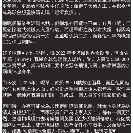
更年輕、更高效率嘅後生仔取代；而佢份天價人工，亦都令佢
成為球會想盡快清走嘅「經濟負債」。
喺呢個職業生涯嘅冰點，佢喺場外再遭遇不幸：11月11號，佢
屋企慘遭武裝賊人入屋行劫。而呢單嘢之所以咁大鑊，係因為
呢個已經唔係佢第一次、甚至唔係第二次，而係佢七年內嘅第
三次俾賊佬睇中。
好多球迷可能仲記得，喺 2022 年卡塔爾世界盃期間，佢喺薩
里郡（Surrey）嘅屋企就曾經俾人爆格，偷走咗價值 £300,000
嘅珠寶手錶。當時搞到佢要中途緊急飛返英國，缺席對塞內加
爾嘅16強賽事。
而今次（2025年）呢單，仲恐怖：D賊戴住面具，而且佢同佢
啲仔女仲喺屋企入面，好彩史達寧同佢屋企人都無事。呢件事
就將一個純粹嘅職業問題，升級成一個人身安全嘅家庭危機。
但同時，亦有可能成為加速佢離隊嘅催化劑。球會本身就為咗
清走份糧想佢走，而家球員自己為咗家人安全，都有一個更強
烈、更迫切嘅理由去考慮離開英國 (至少係離開倫敦)。喺促成
離隊呢一點上，雙方嘅目標，因為呢件不幸嘅事，反而變得一
致。(都唔知係咪球會搵人扮賊去嚇佢…嗱，我講笑架咋)