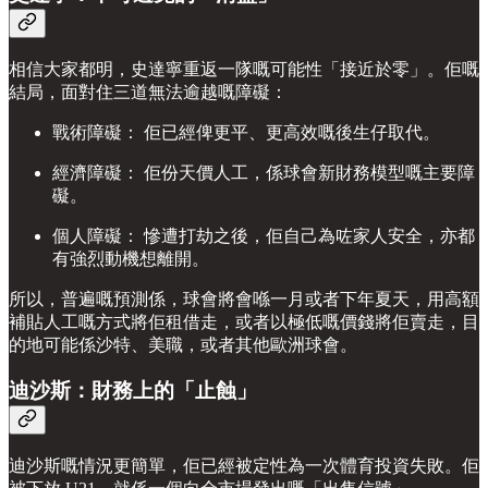
相信大家都明，史達寧重返一隊嘅可能性「接近於零」。佢嘅
結局，面對住三道無法逾越嘅障礙：
戰術障礙： 佢已經俾更平、更高效嘅後生仔取代。
經濟障礙： 佢份天價人工，係球會新財務模型嘅主要障
礙。
個人障礙： 慘遭打劫之後，佢自己為咗家人安全，亦都
有強烈動機想離開。
所以，普遍嘅預測係，球會將會喺一月或者下年夏天，用高額
補貼人工嘅方式將佢租借走，或者以極低嘅價錢將佢賣走，目
的地可能係沙特、美職，或者其他歐洲球會。
迪沙斯：財務上的「止蝕」
迪沙斯嘅情況更簡單，佢已經被定性為一次體育投資失敗。佢