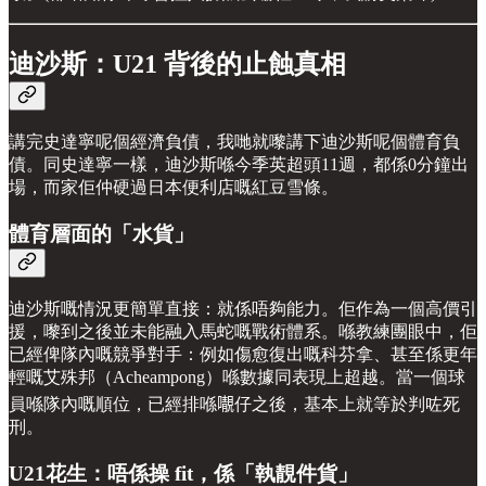
迪沙斯：U21 背後的止蝕真相
講完史達寧呢個經濟負債，我哋就嚟講下迪沙斯呢個體育負
債。同史達寧一樣，迪沙斯喺今季英超頭11週，都係0分鐘出
場，而家佢仲硬過日本便利店嘅紅豆雪條。
體育層面的「水貨」
迪沙斯嘅情況更簡單直接：就係唔夠能力。佢作為一個高價引
援，嚟到之後並未能融入馬蛇嘅戰術體系。喺教練團眼中，佢
已經俾隊內嘅競爭對手：例如傷愈復出嘅科芬拿、甚至係更年
輕嘅艾殊邦（Acheampong）喺數據同表現上超越。當一個球
員喺隊內嘅順位，已經排喺𡃁仔之後，基本上就等於判咗死
刑。
U21花生：唔係操 fit，係「執靚件貨」