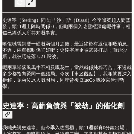
史達寧（Sterling）同 迪「沙」斯（Disasi）今季喺英超人間蒸
發，頭11週上陣時間係 0，佢哋兩個入咗雪櫃深處呢件事，相
信已經係人所共知嘅事實。
喺佢哋雪到硬一硬嘅兩個月之後，最近終於有返佢哋嘅消息。
不過，兩單都唔係咩好嘢：史達寧屋企被武裝打劫；而迪沙
斯，就被貶咗落 U21 踢波。
呢兩單睇落風馬牛不相及嘅花生，當然就係純粹巧合，不過就
多少都指向緊同一個結局。今次【車迷觀點】，我哋就要深入
拆解，呢兩位冰人嘅困局，同埋背後 BlueCo 嘅冷宮管理哲
學。
史達寧：高薪負債與「被劫」的催化劑
我哋先講史達寧。佢今季入咗雪櫃，頭11週聯賽0分鐘出場，
大家都知。佢喺戰術上，已經俾二安、加拿祖甚至基頓斯呢班