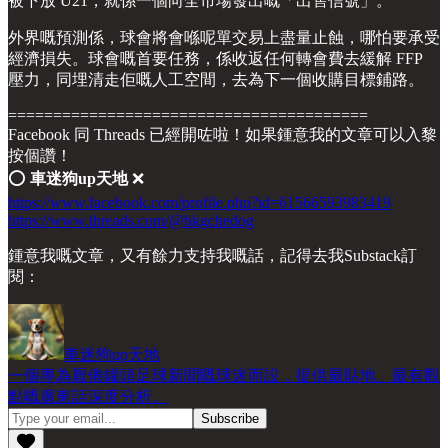
被下放 U21，就係一個向全市場發出嘅「出售信號」。
外界嘅預測係，球會將會喺呢單交易上盡量止蝕，哪怕要承受
經濟損失。球會嘅首要任務，係收返任何轉會費去緩解 FFP
壓力，同埋清走佢嘅人工空間，去為下一個收購目標鋪路。
========================================
Facebook 同 Threads 已經開咗啦！如果鍾意我的文章可以入黎
按個讚！
⭕️
車迷狗up天地
❌
https://www.facebook.com/profile.php?id=61566593983419
https://www.threads.com/@hkgchedog
鍾意我嘅文章，又有餘力支持我嘅話，記得去我Substack訂
閱：
車迷狗up天地
一個專為厭倦罐頭足球新聞嘅球迷而設，提供最貼地、最有觀
點嘅廣東話深度分析。