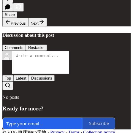
Share
Previous
Next
Discussion about this post
Comments
Restacks
Top
Latest
Discussions
No posts
Ready for more?
Subscribe
© 2026 車迷狗up天地
·
Privacy
∙
Terms
∙
Collection notice