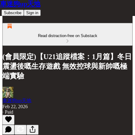
車迷狗up天地
Subscribe
Sign in
Read distraction-free on Substack
(會員限定)【U21追蹤檔案：1月篇】冬日
震盪後嘅生存遊戲 無效控球與新帥嘅極
端實驗
車迷狗up天地
Feb 22, 2026
∙ Paid