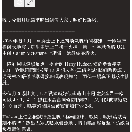
嗱，今個月呢篇準時出到俾大家，唔好投訴啦。
-------------------------------------------------
2026 年嘅 1 月，車路士上下連抖啖氣嘅時間都無。一隊經歷
換帥大地震，羅生走馬上任接手火棒，第一件事就係將 U21
主帥 Calum McFarlane 上調做一隊教練團救火。
一隊亂局嘅連鎖反應，令新帥 Harry Hudson 臨危受命接掌
U21，對呢班啱啱考完 12 月期末考 (真係考試) 嘅細路嚟講，1
月份根本唔係咩準備接班嘅表現舞台，而係一場真正嘅求生訓
練。
今個月 6 場比賽，U21戰績就好似坐過山車甩咗安全帶一樣：
可以 4：1、4：2 㩒住水晶宮同修咸頓嚟打，又可以被韋斯咸
5：0 血洗，喺英超國際盃被賓菲加狂炒 2-6。
Hudson 上任之後試行羅生嘅「極端控球」戰術，呢班葛咸青
訓小將時而踢出巴塞式嘅水銀瀉地，時而喺高壓反擊下防線自
爆得體無完膚。