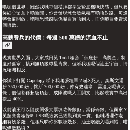
喺呢個世界，雖然我哋每個禮拜都享受緊屈機嘅快感，但只要
你細心留意下啲新聞，你會發現球會嘅氣氛有啲唔對路。每逢
轉會窗開啟，嗰種恐慌感唔係嚟自買唔到人，而係嚟自要賣邊
個填數。
高薪養兵的代價：每週 500 萬鎊的流血不止
現實世界入面，大家成日笑 Todd 嗰套「低底薪、高獎金」制
度好孤寒，搞到無頂級球星肯黎。但喺我哋呢個油王宇宙，情
況啱啱相反。
你試下打開 Capology 睇下我哋張糧單？嚇X死人。奧斯文週
薪 350,000 鎊，懷斯 300,000 鎊，仲有史達寧、雲迪克呢班大
佬，個個都係超級頂薪。成隊波嘅人工開支，比起現實中高出
接近 40%。
以前油王可以隨便開張支票填咗條數佢，當係碎銀。但而家？
英超賽會嗰條叫 PSR嘅絞索已經勒到實一實。佢哋唔理你老
細有幾多錢，佢哋只睇你盤數賺幾多。油王啲錢入唔到帳，咁
呢條數點填？