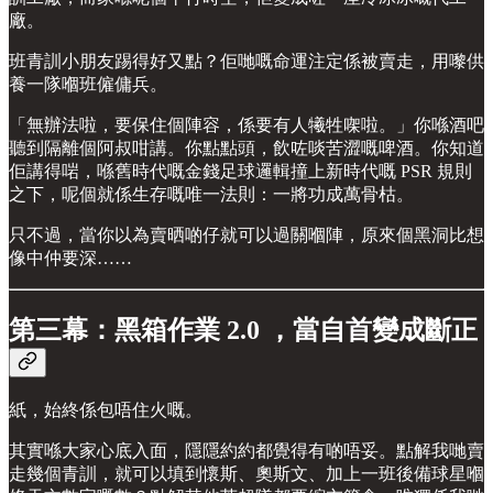
廠。
班青訓小朋友踢得好又點？佢哋嘅命運注定係被賣走，用嚟供
養一隊嗰班僱傭兵。
「無辦法啦，要保住個陣容，係要有人犧牲㗎啦。」你喺酒吧
聽到隔離個阿叔咁講。你點點頭，飲咗啖苦澀嘅啤酒。你知道
佢講得啱，喺舊時代嘅金錢足球邏輯撞上新時代嘅 PSR 規則
之下，呢個就係生存嘅唯一法則：一將功成萬骨枯。
只不過，當你以為賣晒啲仔就可以過關嗰陣，原來個黑洞比想
像中仲要深……
第三幕：黑箱作業 2.0 ，當自首變成斷正
紙，始終係包唔住火嘅。
其實喺大家心底入面，隱隱約約都覺得有啲唔妥。點解我哋賣
走幾個青訓，就可以填到懷斯、奧斯文、加上一班後備球星嗰