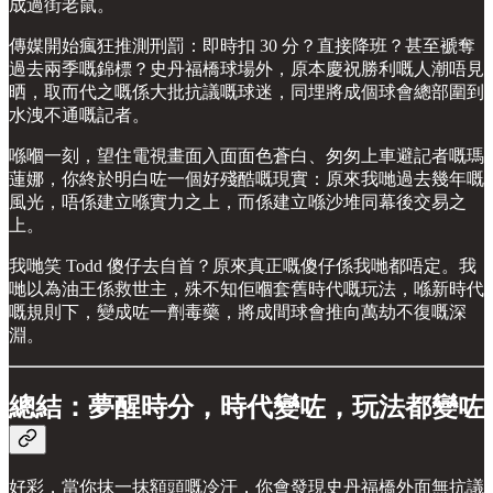
成過街老鼠。
傳媒開始瘋狂推測刑罰：即時扣 30 分？直接降班？甚至褫奪
過去兩季嘅錦標？史丹福橋球場外，原本慶祝勝利嘅人潮唔見
晒，取而代之嘅係大批抗議嘅球迷，同埋將成個球會總部圍到
水洩不通嘅記者。
喺嗰一刻，望住電視畫面入面面色蒼白、匆匆上車避記者嘅瑪
蓮娜，你終於明白咗一個好殘酷嘅現實：原來我哋過去幾年嘅
風光，唔係建立喺實力之上，而係建立喺沙堆同幕後交易之
上。
我哋笑 Todd 傻仔去自首？原來真正嘅傻仔係我哋都唔定。我
哋以為油王係救世主，殊不知佢嗰套舊時代嘅玩法，喺新時代
嘅規則下，變成咗一劑毒藥，將成間球會推向萬劫不復嘅深
淵。
總結：夢醒時分，時代變咗，玩法都變咗
好彩，當你抹一抹額頭嘅冷汗，你會發現史丹福橋外面無抗議