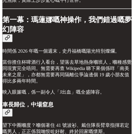
光無限，實際上步步驚心嘅平行世界。
第一幕：瑪蓮娜嘅神操作，我們錯過嘅夢
幻陣容
時間係 2026 年嘅一個週末，史丹福橋嘅陽光特別燦爛。
當你揸住杯啤酒行入看台，望落去草地熱身嗰班人，嗰種感覺
同現實完全唔同。無需要再查 Wikipedia 睇下果個係咩「南美
未來之星」，亦都無需要再同隔離位爭論邊個 19 歲小朋友值
得比多兩年時間。
映入眼簾嘅，係一副令人「J出血」嘅全盛陣容。
車長歸位，中場窒息
望下中圈嗰度？嗰個著住 41 號波衫、戴住隊長臂章指揮若定
嘅男人，正正係我哋恨咗好耐、終於回家嘅懷斯。