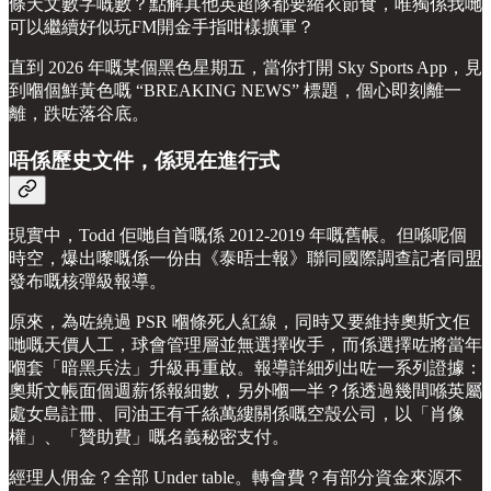
條天文數字嘅數？點解其他英超隊都要縮衣節食，唯獨係我哋
可以繼續好似玩FM開金手指咁樣擴軍？
直到 2026 年嘅某個黑色星期五，當你打開 Sky Sports App，見
到嗰個鮮黃色嘅 “BREAKING NEWS” 標題，個心即刻離一
離，跌咗落谷底。
唔係歷史文件，係現在進行式
現實中，Todd 佢哋自首嘅係 2012-2019 年嘅舊帳。但喺呢個
時空，爆出嚟嘅係一份由《泰晤士報》聯同國際調查記者同盟
發布嘅核彈級報導。
原來，為咗繞過 PSR 嗰條死人紅線，同時又要維持奧斯文佢
哋嘅天價人工，球會管理層並無選擇收手，而係選擇咗將當年
嗰套「暗黑兵法」升級再重啟。報導詳細列出咗一系列證據：
奧斯文帳面個週薪係報細數，另外嗰一半？係透過幾間喺英屬
處女島註冊、同油王有千絲萬縷關係嘅空殼公司，以「肖像
權」、「贊助費」嘅名義秘密支付。
經理人佣金？全部 Under table。轉會費？有部分資金來源不