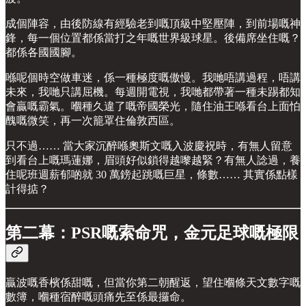
成個陣容，由後防線有經驗老到嘅頂級中堅壓陣，到前場嘅神
鋒，每一個位置都係當打之年嘅世界級球星。後備席坐住嘅？
都係各國國腳。
喺呢個時空做車迷，係一種極度嘅傲慢。我哋唔講過程，唔講
未來，我哋只講屈機。每週開電視，我哋都帶著一種未踢都知
會贏嘅霸氣。嗰種久違了嘅帝國榮光，隨住油王喺看台上面怕
醜嘅微笑，再一次籠罩住倫敦西區。
只不過…… 當大家沉醉喺奧斯文嘅入波慶祝時，有無人留意
到看台上嘅瑪蓮娜，眉頭好似鎖得越嚟越緊？有無人諗過，養
住呢班週薪郁啲就 30 萬鎊起跳嘅巨星，條數…… 其實係點樣
計得掂？
第二幕：PSR嘅索命咒，金元足球嘅極限
贏波嘅香檳係甜嘅，但當你第二朝醒返，望住嗰條天文數字嘅
數簿，嗰種宿醉嘅頭痛先至係最攞命。