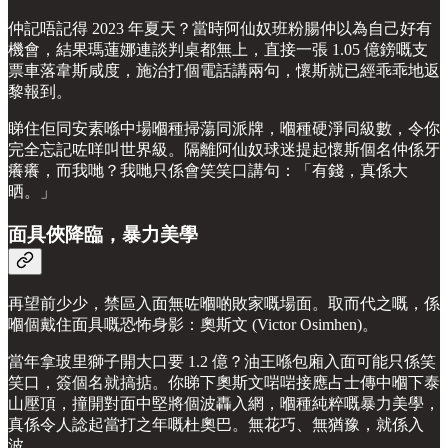
仲記唔記得 2023 年夏天？當時阿仙奴班粉腸仲以為自己好有
機會，結果瑪蓮娜連談判桌都無上，直接一張 1.05 億鎊嘅支
票車落韋斯咸度，施治打個電話講兩句，懷斯就已經乖乖地返
黎報到。
睇住佢同安素喺中場嗰種掃蕩同派牌，嗰種硬淨同級數，令你
完全忘記咗咩叫世界級。隔離阿仙奴球迷提起懷斯個名仲係牙
癢癢，而我哋？我哋只係會笑笑口講句：「有錢，真係大
晒。」
面具俠降臨，暴力美學
再望前少少，禁區入面無咗嗰啲敗家嘅場面。取而代之嘅，係
嗰個戴住面具嘅恐怖身影：奧斯文 (Victor Osimhen)。
當年拿玻里獅子開大口要 1.2 億？油王喺包廂入面可能只係笑
笑口，簽個名就搞掂。你睇下奧斯文啱啱接應占士傳中嗰下泰
山壓頂，撞開對面中堅將個波轟入網，嗰種純粹嘅暴力美學，
真係令人諗起當打之年嘅杜奧巴。無花巧、無猶豫，就係入
波。