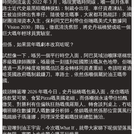
時間倒流返去 2022 年 3 月，喺現實嘅時間線，嗰一個月係車
路士近代史最黑暗嘅轉捩點：制裁令出現、車仔資產凍結、油
王被迫掛牌出售車仔。隨後發生嘅事，大家都耳熟能詳：美國
財團清湖資本入主，保利同艾巴利帶住佢哋嘅美式大數據同
「Vision 2030」降臨，徹底清洗舊部，將史丹福橋變成咗一個
巨大嘅年輕球員實驗室。
但係，如果當年嘅劇本改寫咗呢？
試想像一下，喺另一個平行時空入面，阿巴莫域治嗰隊堪稱世
界級嘅律師團隊，喺最後一刻搵到咗國際法嘅灰色地帶。佢哋
透過一系列極度複雜嘅信託基金轉移同資產重組，奇蹟咁避過
咗英國政府嘅制裁鐮刀。車路士，依然係嗰個屬於油王嘅帝
國。
鏡頭轉返嚟 2026 年嘅今日，史丹福橋嘅包廂入面，坐住嘅唔
係飲緊可樂、食緊Pizza嘅美國老細，而係嗰個永遠帶住怕醜
微笑、對勝利有住偏執狂熱嘅俄羅斯人。轉會談判桌上，冇咗
嗰班睇住數據買人嘅數據分析師，坐鎮嘅依然係那位雷厲風行
嘅鐵娘子瑪蓮娜，同埋深受愛戴嘅技術總監施治。
歡迎嚟到油王宇宙，今次嘅What If，就帶大家睇下呢個望落風