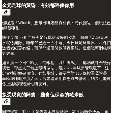
金元足球的黃昏：有錢都唔俾你用
但呢篇「What If」想帶出嘅殘酷真相係：時代變咗，個玩法已
經唔同晒。
隨住英超 PSR 同歐洲足協嘅財政條例收緊，嗰個「老細肯科
水就係無敵」嘅年代已經一去不返。今日嘅足球世界，唔係鬥
邊個老細更有錢，而係鬥邊個盤數做得更靚、邊個嘅薪酬結構
更健康。
如果油王今日仲喺度，佢嗰種「以油養戰」、郁啲就課金幾億
填數、球星人工無上限嘅做法，喺 2026 年嘅監管環境下，注
定會撞到頭破血流。強如曼城，都要面對 115 條控罪嘅陰霾；
而喺我哋嘅推演入面，若果繼續用舊思維去營運，結果可能就
係上述嗰種毁滅性嘅災難。
接受現實的陣痛：難食但保命的糙米飯
回望現實，Todd 同清湖資本做緊嘅嘢：簽長約攤分成本、瘋