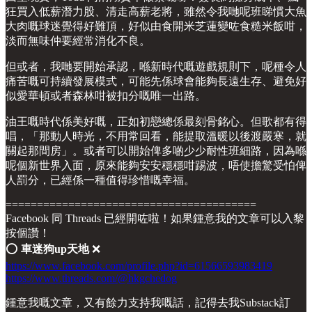
狂買入低薪潛力股、清走高薪老將，雖然令我哋呢班睇慣大魚
大肉嘅球迷覺得好難頂，好似由食開米芝蓮變咗食糙米飯咁，
淡而無味仲要經常消化不良。
但或者，我哋要開始承認，喺新時代嘅遊戲規則下，呢種令人
痛苦嘅可持續發展模式，可能先係球會能夠長遠生存、避免好
似愛華頓或者森林咁被扣分嘅唯一出路。
油王嘅時代係美好嘅，正如初戀總係最刻骨銘心。但歌都有得
唱，「那動人時光，不用常回看，能提取溫暖以後渡嚴寒，就
關起那間房」。或者可以開始俾多啲少少耐性班細路，因為喺
呢個新世界入面，原來能夠安安穩穩咁踢波，唔使擔驚受怕俾
人罰分，已經係一種值得珍惜嘅幸福。
========================================
Facebook 同 Threads 已經開咗啦！如果鍾意我的文章可以入黎
按個讚！
⭕️
車迷狗up天地
❌
https://www.facebook.com/profile.php?id=61566593983419
https://www.threads.com/@hkgchedog
鍾意我嘅文章，又有餘力支持我嘅話，記得去我Substack訂