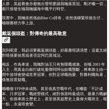
人群，英超賽會亦都無出聲明要踢我哋落英冠。剛才嗰一切，
都只係發生喺我哋腦海中嘅平行時空。
現實中，我哋依然係由Blue Co持有，依然係睇緊班後生仔，
喺聯賽榜力爭上游。
戴返個頭盔：對傳奇的最高敬意
寫到呢度，我必須要戴返個頭盔，好嚴肅咁講清楚：這篇文絕
對唔係要抹黑或者否定阿巴莫域治。
相反，作為車迷，我哋對油王只有無限嘅感激。佢喺 2003 年
入主，用真金白銀打破咗曼聯同阿仙奴嘅壟斷，將車路士由一
間中游球會變成世界冠軍。佢對足球嘅熱愛、對勝利嘅執著，
係無容置疑嘅。
喺嗰個 FFP仲未成熟、甚至係真空嘅年代，佢嗰套「不計成
本、只求冠軍」嘅經營模式，絕對係當時最成功、最暴力嘅解
方。佢係車路士歷史上，甚至係英超歷史上最偉大嘅班主，呢
一點，永遠唔會變。