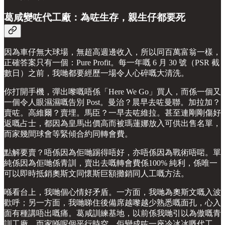
葛咸變咗代工廠：為咗生存，親生仔都要死
因為車仔無大球場，無超高週邊收入，所以同百萬富翁一樣，
正確答案只有一個：Pure Profit。每一年嘅 6 月 30 號（PSR 截
數日）之前，我哋都要經歷一場令人心碎嘅大清洗。
你打開手機，彈出嚟嘅唔係「Here We Go」買人，而係一個又
一個令人眼濕濕嘅告別 Post。曼治？晨早去咗曼聯。加拉加？
賣咗。高維爾？賣埋。馬臣？一早去咗維拉。甚至連剛剛傷好
返嘅占士，都因為皇馬出價高而被瑪蓮娜放入可供出售名單，
而家幾間球會等緊傾合約同轉會費。
點解要賣？唔係因為佢哋踢得唔好，亦唔係因為戰術唔啱。單
純係因為佢哋係青訓，賣出去嘅轉會費係100% 純利，係唯一
可以即時抵銷奧斯文同懷斯巨額攤銷同人工嘅方法。
喺看台上，我哋個心情好矛盾。一方面，我哋為奧斯文嘅入波
歡呼；另一方面，我哋睇住後備席越嚟越少熟悉嘅面孔，心入
面有種講唔出嘅痛。葛咸訓練基地，以前係我哋引以為傲嘅青
訓工廠，而家喺呢個平行時空，佢變成咗一座冷冰冰嘅代工