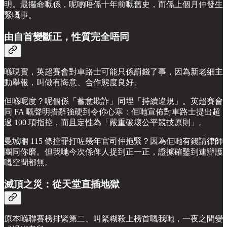
明。最攞命嘅係，呢啲唔係十年前嘅舊史，而係上個月仲發生
緊嘅事。
由自首變斷正，性質完全唔同
喺現實，英超賽會對車路士可能只係罰錢了事，因為新老細主
動舉報，叫做有悔意、合作態度良好。
但喺呢度？呢個係「蓄意欺詐」同埋「持續違規」。英超賽會
同 FA 嘅聲明措辭強硬到令你心寒：佢哋宣佈對車路士提出超
過 100 項指控，而且定性為「嚴重破壞公平競技原則」。
曼城嗰 115 條控罪打咗幾年官司仲拖緊？因為佢哋有錢請律師
團同你磨。但我哋今次係俾人捉到正一正，證據確鑿到連辯護
嘅空間都無。
滅頂之災：從天堂直插地獄
原本喺聯賽榜排緊第二、叫緊糊殺上榜首嘅我哋，一夜之間變