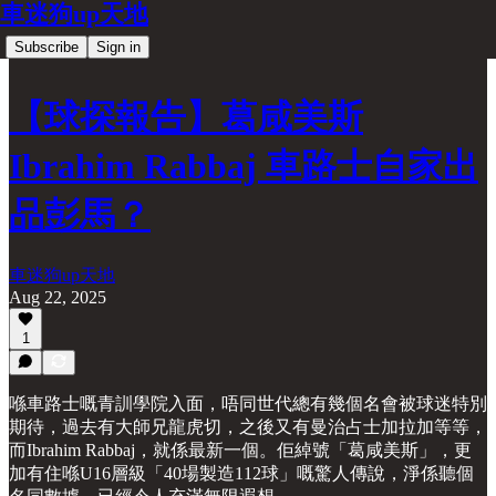
車迷狗up天地
Subscribe
Sign in
【球探報告】葛咸美斯
Ibrahim Rabbaj 車路士自家出
品彭馬？
車迷狗up天地
Aug 22, 2025
1
喺車路士嘅青訓學院入面，唔同世代總有幾個名會被球迷特別
期待，過去有大師兄龍虎切，之後又有曼治占士加拉加等等，
而Ibrahim Rabbaj，就係最新一個。佢綽號「葛咸美斯」，更
加有住喺U16層級「40場製造112球」嘅驚人傳說，淨係聽個