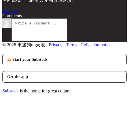
名同數據，已經令人充滿無限遐想。
Read →
Comments
© 2026 車迷狗up天地
·
Privacy
∙
Terms
∙
Collection notice
Start your Substack
Get the app
Substack
is the home for great culture