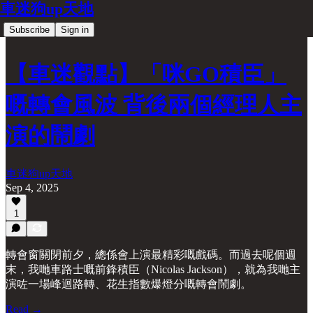
車迷狗up天地
Subscribe
Sign in
【車迷觀點】「咪GO積臣」
嘅轉會風波 背後兩個經理人主
演的鬧劇
車迷狗up天地
Sep 4, 2025
1
轉會窗關閉前夕，總係會上演最精彩嘅戲碼。而過去呢個週
末，我哋車路士嘅前鋒積臣（Nicolas Jackson），就為我哋主
演咗一場峰迴路轉、花生指數爆燈分嘅轉會鬧劇。
Read →